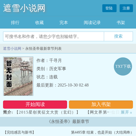
遮雪小说网
登陆
注册
排行
收藏
完本
阅读记录
书架
遮雪小说网
> 永恒圣帝最新章节列表
作者：千寻月
TXT下载
类别：历史军事
状态：连载
最后更新：2025-10-30 02:48
开始阅读
加入书架
简介:
【2015星创奖征文大赏（玄幻）】 【网文界第一位日更百万
展开
»
字最新力作，无限精彩！】 在这天地间，有一帝座，至高无上，主
《永恒圣帝》最新章节
宰天下沉浮。 诸天万域，万千种族，亿万生灵，莫不俯首称
臣。 大世天骄，万域纷争，争相竞逐无上帝座，角逐最强帝
【完结感言与新书】
第4495章 结束，也是开始（大结局终）