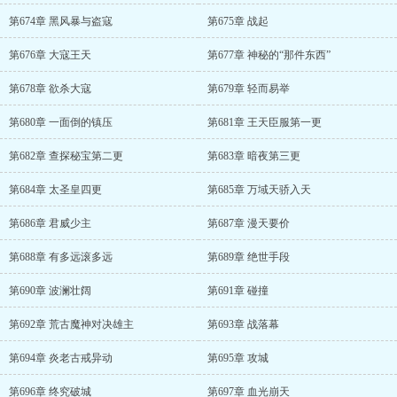
第674章 黑风暴与盗寇
第675章 战起
第676章 大寇王天
第677章 神秘的“那件东西”
第678章 欲杀大寇
第679章 轻而易举
第680章 一面倒的镇压
第681章 王天臣服第一更
第682章 查探秘宝第二更
第683章 暗夜第三更
第684章 太圣皇四更
第685章 万域天骄入天
第686章 君威少主
第687章 漫天要价
第688章 有多远滚多远
第689章 绝世手段
第690章 波澜壮阔
第691章 碰撞
第692章 荒古魔神对决雄主
第693章 战落幕
第694章 炎老古戒异动
第695章 攻城
第696章 终究破城
第697章 血光崩天