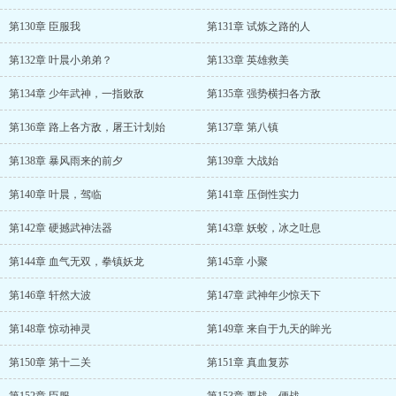
第130章 臣服我
第131章 试炼之路的人
第132章 叶晨小弟弟？
第133章 英雄救美
第134章 少年武神，一指败敌
第135章 强势横扫各方敌
第136章 路上各方敌，屠王计划始
第137章 第八镇
第138章 暴风雨来的前夕
第139章 大战始
第140章 叶晨，驾临
第141章 压倒性实力
第142章 硬撼武神法器
第143章 妖蛟，冰之吐息
第144章 血气无双，拳镇妖龙
第145章 小聚
第146章 轩然大波
第147章 武神年少惊天下
第148章 惊动神灵
第149章 来自于九天的眸光
第150章 第十二关
第151章 真血复苏