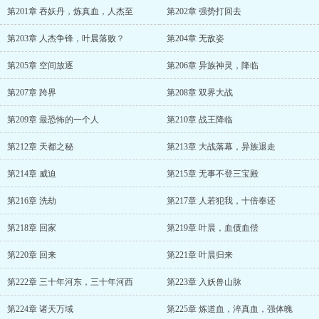
第201章 吞妖丹，炼真血，人杰至
第202章 强势打回去
第203章 人杰争锋，叶晨落败？
第204章 无敌姿
第205章 空间放逐
第206章 异族神灵，降临
第207章 跨界
第208章 双界大战
第209章 最恐怖的一个人
第210章 战王降临
第212章 天都之秘
第213章 大战落幕，异族退走
第214章 威迫
第215章 无事不登三宝殿
第216章 洗劫
第217章 人若犯我，十倍奉还
第218章 回家
第219章 叶晨，血债血偿
第220章 回来
第221章 叶晨归来
第222章 三十年河东，三十年河西
第223章 入妖兽山脉
第224章 诸天万域
第225章 炼道血，淬真血，强体魄