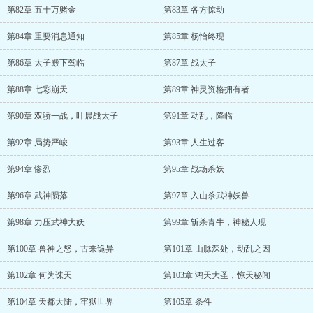
第82章 五十万赌金
第83章 各方惊动
第84章 重要消息通知
第85章 杨怡终现
第86章 太子殿下驾临
第87章 战太子
第88章 七彩崩天
第89章 神灵资格拥有者
第90章 双骄一战，叶晨战太子
第91章 动乱，降临
第92章 局势严峻
第93章 人生过客
第94章 惨烈
第95章 战场杀妖
第96章 武神陨落
第97章 入山杀武神妖兽
第98章 力压武神大妖
第99章 斩杀青牛，神秘人现
第100章 兽神之怒，古来诡异
第101章 山脉深处，动乱之因
第102章 何为诛天
第103章 鸿天大圣，惊天秘闻
第104章 天都大陆，牢狱世界
第105章 条件