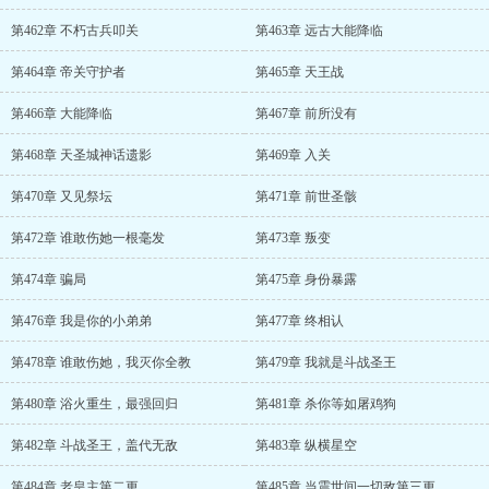
第462章 不朽古兵叩关
第463章 远古大能降临
第464章 帝关守护者
第465章 天王战
第466章 大能降临
第467章 前所没有
第468章 天圣城神话遗影
第469章 入关
第470章 又见祭坛
第471章 前世圣骸
第472章 谁敢伤她一根毫发
第473章 叛变
第474章 骗局
第475章 身份暴露
第476章 我是你的小弟弟
第477章 终相认
第478章 谁敢伤她，我灭你全教
第479章 我就是斗战圣王
第480章 浴火重生，最强回归
第481章 杀你等如屠鸡狗
第482章 斗战圣王，盖代无敌
第483章 纵横星空
第484章 老皇主第二更
第485章 当震世间一切敌第三更