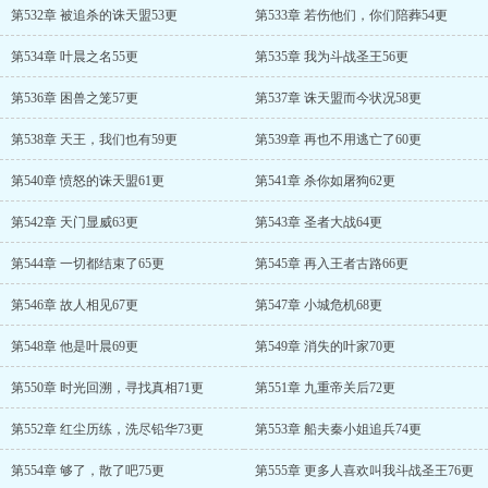
第532章 被追杀的诛天盟53更
第533章 若伤他们，你们陪葬54更
第534章 叶晨之名55更
第535章 我为斗战圣王56更
第536章 困兽之笼57更
第537章 诛天盟而今状况58更
第538章 天王，我们也有59更
第539章 再也不用逃亡了60更
第540章 愤怒的诛天盟61更
第541章 杀你如屠狗62更
第542章 天门显威63更
第543章 圣者大战64更
第544章 一切都结束了65更
第545章 再入王者古路66更
第546章 故人相见67更
第547章 小城危机68更
第548章 他是叶晨69更
第549章 消失的叶家70更
第550章 时光回溯，寻找真相71更
第551章 九重帝关后72更
第552章 红尘历练，洗尽铅华73更
第553章 船夫秦小姐追兵74更
第554章 够了，散了吧75更
第555章 更多人喜欢叫我斗战圣王76更