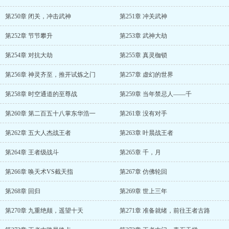
第250章 闭关，冲击武神
第251章 冲关武神
第252章 节节攀升
第253章 武神大劫
第254章 对抗大劫
第255章 真灵枷锁
第256章 神灵齐至，推开试炼之门
第257章 虚幻的世界
第258章 时空通道的至尊战
第259章 当年禁忌人——千
第260章 第二百五十八掌东华浩一
第261章 没有对手
第262章 五大人杰战王者
第263章 叶晨战王者
第264章 王者级战斗
第265章 千，月
第266章 唤天术VS截天指
第267章 仿佛轮回
第268章 回归
第269章 世上三年
第270章 九重绝颠，遥望十天
第271章 准备就绪，前往王者古路