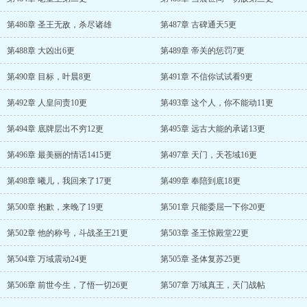
第486章 圣王无敌，杀尽诸雄
第487章 古碑通天5更
第488章 大凶出6更
第489章 帝关的惩罚7更
第490章 目标，叶晨8更
第491章 不信你试试看9更
第492章 人皇问责10更
第493章 这个人，你不能动11更
第494章 底牌层出不穷12更
第495章 远古大能的承诺13更
第496章 最美丽的情话1415更
第497章 天门，天苍域16更
第498章 曦儿，我回来了17更
第499章 奉陪到底18更
第500章 抱歉，来晚了19更
第501章 只能委屈一下你20更
第502章 他的称号，斗战圣王21更
第503章 圣王惊殿堂22更
第504章 万域震动24更
第505章 圣体复苏25更
第506章 前世今生，了悟一切26更
第507章 万域真王，天门战帖