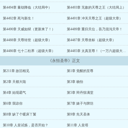
者。 一代人族绝世天骄叶晨渡史上最可怕的大劫而殒落，转世重
生，带着前世记忆再度修炼，欲要成为永恒不朽的无上帝君。 且看
第4494章 量劫降临（大结局中）
第4493章 无敌的天尊之王（大结局上）
一代至尊的重生逆天之路！...
第4492章 死与新生！
第4491章 冲关天尊之王（超级大章）
第4490章 天威如狱（更新来了！）
第4489章 重归天位，吾乃混沌天帝！
第4488章 天尊转世（超级大章）
第4487章 天尊坐标（超级大章）
第4486章 七十二柱界（超级大章）
第4485章 太真至尊！（一万六超级大章）
《永恒圣帝》正文
第211章 故旧相见
第1章 觉醒的至尊
第2章 天都大陆
第3章 杨怡
第4章 始现霸气
第5章 辩丹惊满堂
第6章 我谅你
第7章 婊子与牌坊
第8章 缺了个暖床丫鬟
第9章 先天圣体
第10章 人皇试炼，是否开始？
第11章 人皇塔