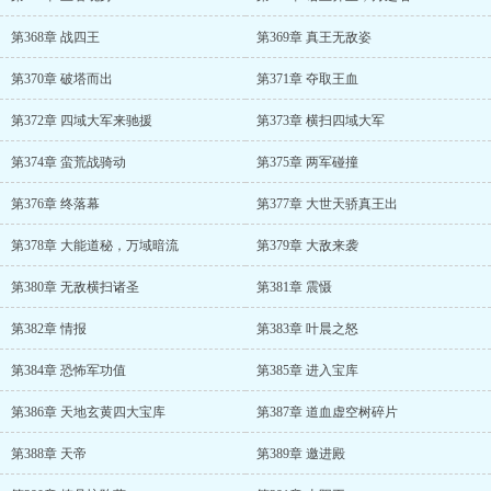
第368章 战四王
第369章 真王无敌姿
第370章 破塔而出
第371章 夺取王血
第372章 四域大军来驰援
第373章 横扫四域大军
第374章 蛮荒战骑动
第375章 两军碰撞
第376章 终落幕
第377章 大世天骄真王出
第378章 大能道秘，万域暗流
第379章 大敌来袭
第380章 无敌横扫诸圣
第381章 震慑
第382章 情报
第383章 叶晨之怒
第384章 恐怖军功值
第385章 进入宝库
第386章 天地玄黄四大宝库
第387章 道血虚空树碎片
第388章 天帝
第389章 邀进殿