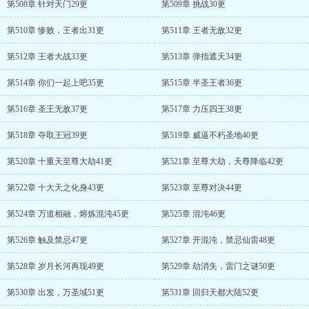
第508章 针对天门29更
第509章 挑战30更
第510章 惨败，王者出31更
第511章 王者无敌32更
第512章 王者大战33更
第513章 弹指遮天34更
第514章 你们一起上吧35更
第515章 半圣王者36更
第516章 圣王无敌37更
第517章 力压四王38更
第518章 夺取王冠39更
第519章 威逼不朽圣地40更
第520章 十重天至尊大劫41更
第521章 至尊大劫，天尊降临42更
第522章 十大天之化身43更
第523章 至尊对决44更
第524章 万道相融，熔炼混沌45更
第525章 混沌46更
第526章 触及禁忌47更
第527章 开混沌，禁忌仙雷48更
第528章 岁月长河再现49更
第529章 劫消失，雷门之谜50更
第530章 出发，万圣域51更
第531章 回归天都大陆52更