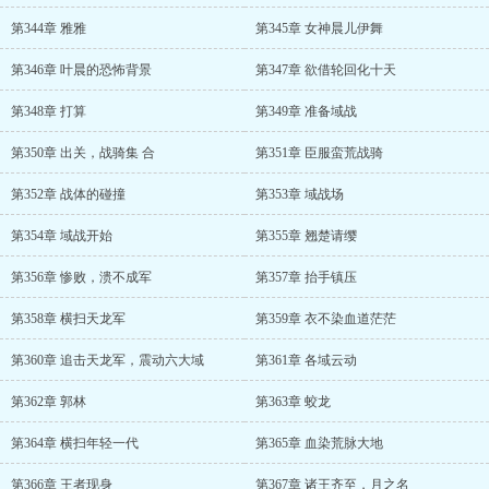
第344章 雅雅
第345章 女神晨儿伊舞
第346章 叶晨的恐怖背景
第347章 欲借轮回化十天
第348章 打算
第349章 准备域战
第350章 出关，战骑集 合
第351章 臣服蛮荒战骑
第352章 战体的碰撞
第353章 域战场
第354章 域战开始
第355章 翘楚请缨
第356章 惨败，溃不成军
第357章 抬手镇压
第358章 横扫天龙军
第359章 衣不染血道茫茫
第360章 追击天龙军，震动六大域
第361章 各域云动
第362章 郭林
第363章 蛟龙
第364章 横扫年轻一代
第365章 血染荒脉大地
第366章 王者现身
第367章 诸王齐至，月之名