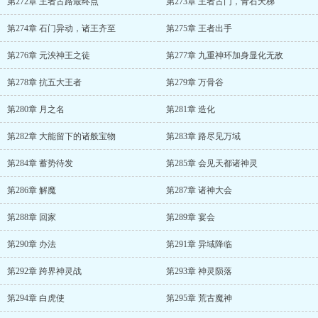
第272章 王者古路最终点
第273章 王者古门，青石天梯
第274章 石门异动，诸王齐至
第275章 王者出手
第276章 元泱神王之徒
第277章 九重神环加身显化无敌
第278章 抗五大王者
第279章 万骨谷
第280章 月之名
第281章 造化
第282章 大能留下的诸般宝物
第283章 路尽见万域
第284章 蓄势待发
第285章 会见天都诸神灵
第286章 解魔
第287章 诸神大会
第288章 回家
第289章 宴会
第290章 办法
第291章 异域降临
第292章 跨界神灵战
第293章 神灵陨落
第294章 白虎使
第295章 荒古魔神