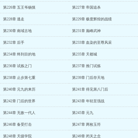
第226章 五王爷杨慎
第227章 帝国追杀
第228章 逃走
第229章 极度辉煌的战绩
第230章 南域古地
第231章 巅峰武神
第232章 后手
第233章 血染的至尊风采
第234章 终到目的地
第235章 天都城
第236章 试炼之门
第237章 推门试炼
第238章 止步第七重
第239章 门后存天地
第240章 元九的来历
第241章 得见第八门后
第242章 门后的世界
第243章 年轻至强战
第244章 无敌一代人
第245章 元九
第246章 备受打击
第247章 两枚玉符
第248章 天级学院
第249章 闭关之念