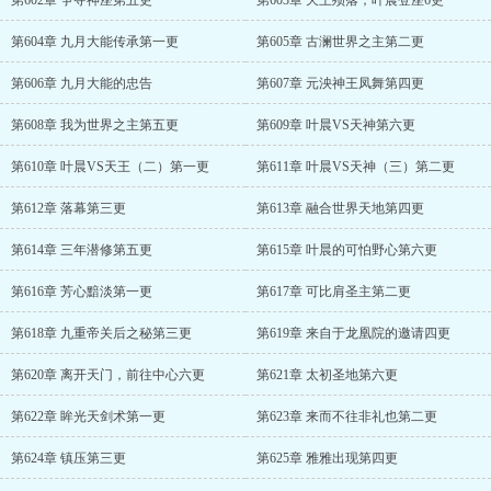
第602章 争夺神座第五更
第603章 天王殒落，叶晨登座6更
第604章 九月大能传承第一更
第605章 古澜世界之主第二更
第606章 九月大能的忠告
第607章 元泱神王凤舞第四更
第608章 我为世界之主第五更
第609章 叶晨VS天神第六更
第610章 叶晨VS天王（二）第一更
第611章 叶晨VS天神（三）第二更
第612章 落幕第三更
第613章 融合世界天地第四更
第614章 三年潜修第五更
第615章 叶晨的可怕野心第六更
第616章 芳心黯淡第一更
第617章 可比肩圣主第二更
第618章 九重帝关后之秘第三更
第619章 来自于龙凰院的邀请四更
第620章 离开天门，前往中心六更
第621章 太初圣地第六更
第622章 眸光天剑术第一更
第623章 来而不往非礼也第二更
第624章 镇压第三更
第625章 雅雅出现第四更