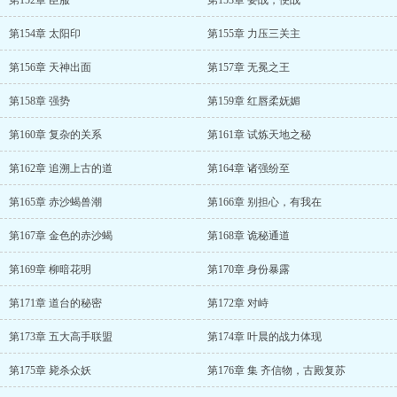
第152章 臣服
第153章 要战，便战
第154章 太阳印
第155章 力压三关主
第156章 天神出面
第157章 无冕之王
第158章 强势
第159章 红唇柔妩媚
第160章 复杂的关系
第161章 试炼天地之秘
第162章 追溯上古的道
第164章 诸强纷至
第165章 赤沙蝎兽潮
第166章 别担心，有我在
第167章 金色的赤沙蝎
第168章 诡秘通道
第169章 柳暗花明
第170章 身份暴露
第171章 道台的秘密
第172章 对峙
第173章 五大高手联盟
第174章 叶晨的战力体现
第175章 毙杀众妖
第176章 集 齐信物，古殿复苏