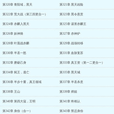
第320章 青阳域，黑天
第321章 黑天凶险
第322章 荒大战（第三四更合一）
第323章 黑令悬赏
第324章 赤麟入黑天
第325章 谋害赤麟王
第326章 妖神骑
第327章 赤神炉
第328章 叶晨战赤麟
第329章 战场转移
第330章 半圣一怒
第331章 血脉复苏
第332章 磨砺己身
第333章 真王资（第一二更合一）
第334章 弑王，逃亡
第335章 黑天城
第336章 半步十重，真王领域
第337章 半圣杀意
第338章 王山
第339章 师姐
第340章 第四大寇，王明
第341章 终相认
第342章 身份（合一）
第343章 禁忌身份