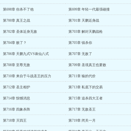
第698章 你杀不了他
第699章 年轻一代最强碰撞
第700章 真王之战
第701章 天鹏近身战
第702章 圣体近身无敌
第703章 解封天鹏战枪
第704章 败了？
第705章 镇杀你
第706章 天鹏九式VS诛仙八式
第707章 无敌了
第708章 至尊无敌
第709章 圣境真王也要败
第710章 来自于斗战圣王的压力
第711章 输的代价
第712章 圣主相护
第713章 私底下的交易
第714章 惊憾消息
第715章 追杀四大王者
第716章 四象杀阵
第717章 无敌圣王
第718章 灭四王
第719章 闭关一月