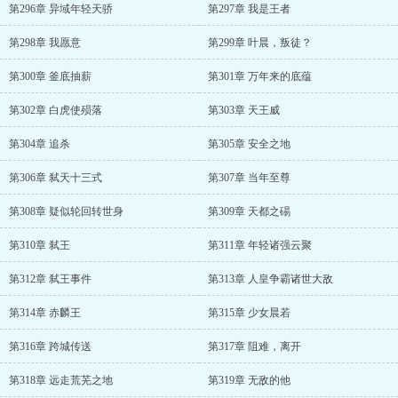
第296章 异域年轻天骄
第297章 我是王者
第298章 我愿意
第299章 叶晨，叛徒？
第300章 釜底抽薪
第301章 万年来的底蕴
第302章 白虎使殒落
第303章 天王威
第304章 追杀
第305章 安全之地
第306章 弑天十三式
第307章 当年至尊
第308章 疑似轮回转世身
第309章 天都之碭
第310章 弑王
第311章 年轻诸强云聚
第312章 弑王事件
第313章 人皇争霸诸世大敌
第314章 赤麟王
第315章 少女晨若
第316章 跨城传送
第317章 阻难，离开
第318章 远走荒芜之地
第319章 无敌的他