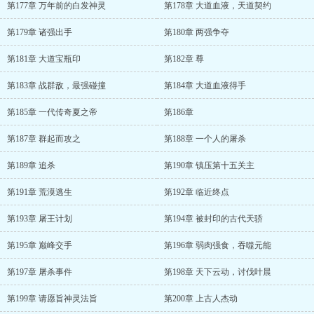
第177章 万年前的白发神灵
第178章 大道血液，天道契约
第179章 诸强出手
第180章 两强争夺
第181章 大道宝瓶印
第182章 尊
第183章 战群敌，最强碰撞
第184章 大道血液得手
第185章 一代传奇夏之帝
第186章
第187章 群起而攻之
第188章 一个人的屠杀
第189章 追杀
第190章 镇压第十五关主
第191章 荒漠逃生
第192章 临近终点
第193章 屠王计划
第194章 被封印的古代天骄
第195章 巅峰交手
第196章 弱肉强食，吞噬元能
第197章 屠杀事件
第198章 天下云动，讨伐叶晨
第199章 请愿旨神灵法旨
第200章 上古人杰动