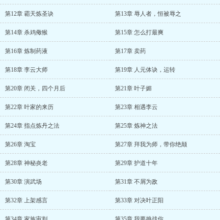
第12章 霸天炼圣诀
第13章 辱人者，恒被辱之
第14章 杀鸡儆猴
第15章 怎么打最爽
第16章 炼制药液
第17章 卖药
第18章 李云大师
第19章 人元体诀，运转
第20章 闭关，四个月后
第21章 叶子媚
第22章 叶家的来历
第23章 相遇李云
第24章 指点炼丹之法
第25章 炼神之法
第26章 淘宝
第27章 拜我为师，带你绝颠
第28章 神秘炎老
第29章 护道十年
第30章 演武场
第31章 不屑为敌
第32章 上架感言
第33章 对决叶正阳
第34章 家族审判
第35章 我要挑战你