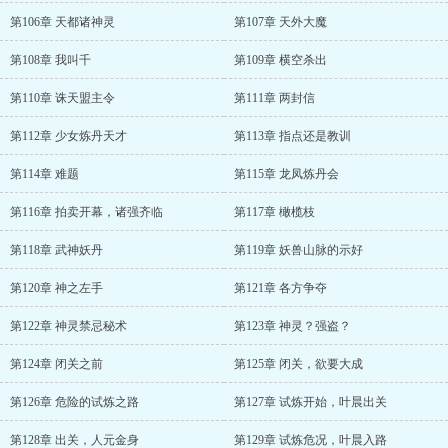
第106章 天都诸神灵
第107章 天外大魔
第108章 我叫千
第109章 横空杀出
第110章 诛天盟主令
第111章 两封信
第112章 少女炼丹天才
第113章 指点还是教训
第114章 难题
第115章 龙凤炼丹会
第116章 拍卖开幕，诸强齐临
第117章 橄榄枝
第118章 武神妖丹
第119章 妖兽山脉的示好
第120章 神之左手
第121章 各方争夺
第122章 神灵禁忌秘术
第123章 神灵？强盗？
第124章 闭关之前
第125章 闭关，欲要大成
第126章 危险的试炼之路
第127章 试炼开始，叶晨出关
第128章 出关，人元金身
第129章 试炼危况，叶晨入路