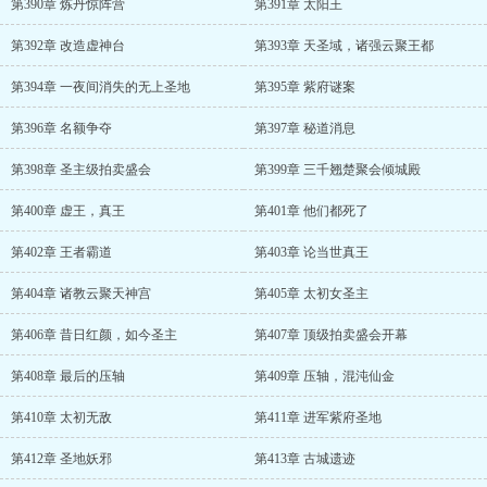
第390章 炼丹惊阵营
第391章 太阳王
第392章 改造虚神台
第393章 天圣域，诸强云聚王都
第394章 一夜间消失的无上圣地
第395章 紫府谜案
第396章 名额争夺
第397章 秘道消息
第398章 圣主级拍卖盛会
第399章 三千翘楚聚会倾城殿
第400章 虚王，真王
第401章 他们都死了
第402章 王者霸道
第403章 论当世真王
第404章 诸教云聚天神宫
第405章 太初女圣主
第406章 昔日红颜，如今圣主
第407章 顶级拍卖盛会开幕
第408章 最后的压轴
第409章 压轴，混沌仙金
第410章 太初无敌
第411章 进军紫府圣地
第412章 圣地妖邪
第413章 古城遗迹