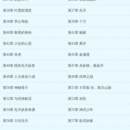
第36章 叶晨惊满堂
第37章 先天
第38章 李云驾临
第39章 十万
第40章 敬畏的身份
第41章 杨家
第42章 少女的心思
第43章 离开
第44章 杀虎
第45章 血魂莲
第46章 猎杀先天妖兽
第47章 杀妖狼，炼血丹
第48章 人元体诀小成
第49章 武神之战
第50章 神秘骨片
第51章 大军集 结，陈兵山脉
第52章 与武神叙话
第53章 劝告
第54章 先天妖兽来袭
第55章 神武少年
第56章 力压先天
第57章 欲买妖躯