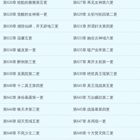
第626章 狡黠的雅雅第五更
第627章 再见女神第六更
第628章 觉醒的女神第一更
第629章 太初与轮回第二更
第630章 感悟仙碑，开天辟地三更
第631章 所谓奸夫第四更
第632章 温馨五更
第633章 她在古神域六更
第634章 贼龙第一更
第635章 噬尸虫帝第二更
第636章 醉倒第三更
第637章 离开太初第一更
第638章 龙凰院第二更
第639章 绝世真王现第三更
第640章 十二真王第四更
第641章 真王混战第五更
第642章 身份暴露第一更
第643章 万众瞩目第二更
第644章 唤天术第三更
第645章 战落幕第四更
第646章 殒天荒域五更
第647章 杀局现一更
第648章 不死少主二更
第649章 十方焚天阵三更