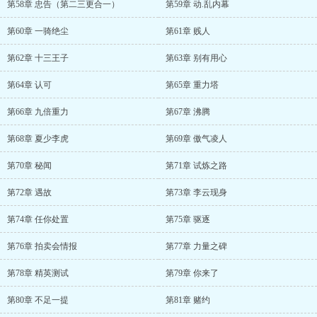
第58章 忠告（第二三更合一）
第59章 动.乱内幕
第60章 一骑绝尘
第61章 贱人
第62章 十三王子
第63章 别有用心
第64章 认可
第65章 重力塔
第66章 九倍重力
第67章 沸腾
第68章 夏少李虎
第69章 傲气凌人
第70章 秘闻
第71章 试炼之路
第72章 遇故
第73章 李云现身
第74章 任你处置
第75章 驱逐
第76章 拍卖会情报
第77章 力量之碑
第78章 精英测试
第79章 你来了
第80章 不足一提
第81章 赌约