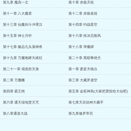
第九章 魔高一丈
第十章 赤炼天轮
第十一章 八大魔君
第十二章 赤炼老祖
第十三章 仙魔剑斗冲霄汉
第十四章 约战星空
第十五章 神士月轩
第十六章 殁冰厄裂风
第十七章 极品九头枭神兽
第十八章 孕魔碑
第十九章 万魔咆哮为谁狂
第二十章 黑暗释绝天
第二十一章 塌觉胜天身
第一章 婆娑天镜台
第二章 万魔幡
第三章 大藏罗虚空
第四章 霸王绝
第五章 金驼神风(大家把票投给大仙吧)
第六章 通天缩地焚天咒
第七章天目劫神大藏手
第八章通道大战
第九章修罗帝宫