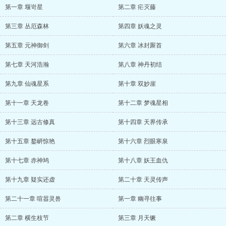
第一章 堰岢星
第二章 疟灭藤
第三章 丛厄森林
第四章 妖魂之灵
第五章 元神御剑
第六章 冰封厮首
第七章 天河浩瀚
第八章 神丹初结
第九章 仙魂星系
第十章 双妙崖
第十一章 天龙卷
第十二章 梦魂星相
第十三章 远古修真
第十四章 天界传承
第十五章 鍪岍惊艳
第十六章 烈眼寒泉
第十七章 赤神鸠
第十八章 妖王血仇
第十九章 疑实还虚
第二十章 天灵传声
第二十一章 喧嚣灵兽
第一章 幽寻往事
第二章 横生枝节
第三章 月天镢