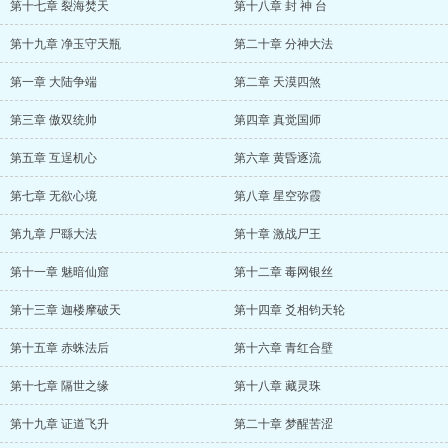
第十七章 裂海焚天
第十八章 封 神 台
第十九章 净玉守天瓶
第二十章 分神大法
第一章 大陆争端
第二章 天漠四煞
第三章 傲双统帅
第四章 真觉国师
第五章 互逞机心
第六章 黄昏逐流
第七章 无欲心境
第八章 星空弥霞
第九章 尸繇大法
第十章 激战尸王
第十一章 魅暗仙窟
第十二章 毒网银丝
第十三章 迦楼摩破天
第十四章 爻相钧天轮
第十五章 赤蛛法后
第十六章 青红合壁
第十七章 隔世之缘
第十八章 藏灵珠
第十九章 证道飞升
第二十章 梦醒苦涩