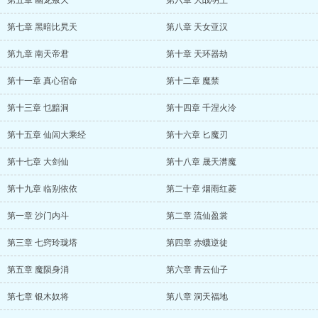
第五章 幽龙叛天
第六章 大战明王
第七章 黑暗比旯天
第八章 天女亚汉
第九章 南天帝君
第十章 天环器劫
第十一章 真心宿命
第十二章 魔禁
第十三章 乜黯洞
第十四章 千涅火泠
第十五章 仙闾大乘经
第十六章 匕魔刃
第十七章 大剑仙
第十八章 晟天潸魔
第十九章 临别依依
第二十章 烟雨红菱
第一章 沙门内斗
第二章 流仙盈裳
第三章 七窍玲珑塔
第四章 赤蠛逆徒
第五章 魔陨身消
第六章 青云仙子
第七章 银木奴将
第八章 洞天福地