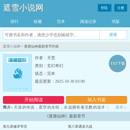
遮雪小说网
登陆
注册
排行
收藏
完本
阅读记录
书架
遮雪小说网
> 逐鹿仙神最新章节列表
作者：天荒
TXT下载
类别：玄幻奇幻
状态：完本
最后更新：2025-10-30 03:00
开始阅读
加入书架
简介:
天道的传说，星空的永恒，永远拥有着无数的追求者。 逆天
展开
»
而行的修真者~~ 血腥杀戮的大天魔~~ 妖气纵横的戾界天妖
《逐鹿仙神》最新章节
~~ 得道飞升的大罗仙人~~ 翱翔九天的天界神将~~ 极神共御的
神界星君~~ 还有那~~ 亘古存在，超脱诸罗界。凌驾于众神之上的
第九章修罗帝宫
第八章通道大战