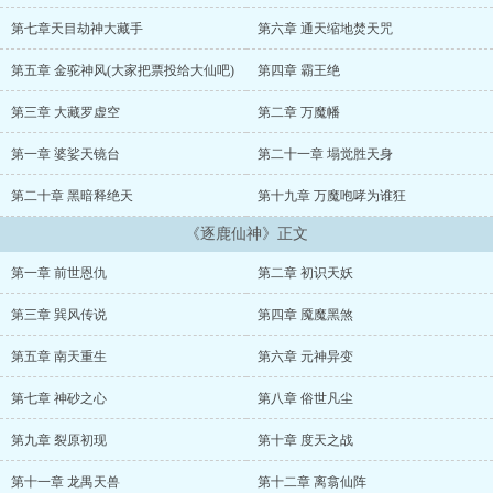
神秘之地——洪荒之域，这一切都围绕着人们所能够想象和追求的最
终梦想而展开~~...
第七章天目劫神大藏手
第六章 通天缩地焚天咒
第五章 金驼神风(大家把票投给大仙吧)
第四章 霸王绝
第三章 大藏罗虚空
第二章 万魔幡
第一章 婆娑天镜台
第二十一章 塌觉胜天身
第二十章 黑暗释绝天
第十九章 万魔咆哮为谁狂
《逐鹿仙神》正文
第一章 前世恩仇
第二章 初识天妖
第三章 巽风传说
第四章 魇魔黑煞
第五章 南天重生
第六章 元神异变
第七章 神砂之心
第八章 俗世凡尘
第九章 裂原初现
第十章 度天之战
第十一章 龙禺天兽
第十二章 离翕仙阵