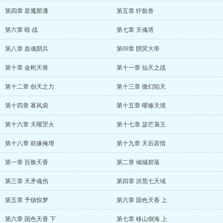
第四章 星魇那潘
第五章 犴骷兽
第六章 暗 战
第七章 天魂塔
第八章 血魂阴兵
第09章 阴冥大帝
第十章 金刚天将
第十一章 仙天之战
第十二章 创天之力
第十三章 微幻陷天
第十四章 幂风袋
第十五章 曜修天境
第十六章 天曜罡火
第十七章 毖芒枭王
第十八章 前缘掩埋
第十九章 天后若惜
第一章 百焕天香
第二章 倾城碧落
第三章 天矛魂伤
第四章 洪荒七天域
第五章 予炀惊梦
第六章 国色天香 上
第六章 国色天香 下
第七章 移山倒海 上