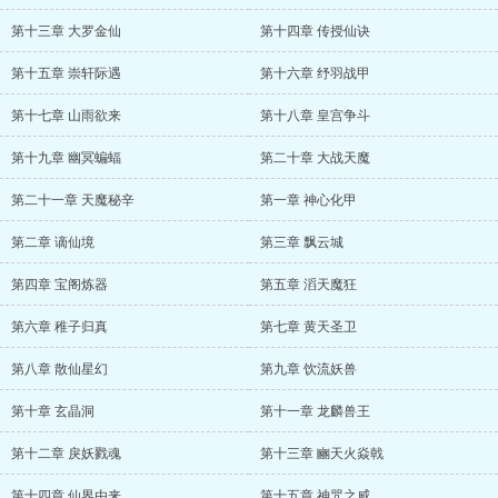
第十三章 大罗金仙
第十四章 传授仙诀
第十五章 崇轩际遇
第十六章 纾羽战甲
第十七章 山雨欲来
第十八章 皇宫争斗
第十九章 幽冥蝙蝠
第二十章 大战天魔
第二十一章 天魔秘辛
第一章 神心化甲
第二章 谪仙境
第三章 飘云城
第四章 宝阁炼器
第五章 滔天魔狂
第六章 稚子归真
第七章 黄天圣卫
第八章 散仙星幻
第九章 饮流妖兽
第十章 玄晶洞
第十一章 龙麟兽王
第十二章 戾妖戮魂
第十三章 豳天火焱戟
第十四章 仙界由来
第十五章 神咒之威