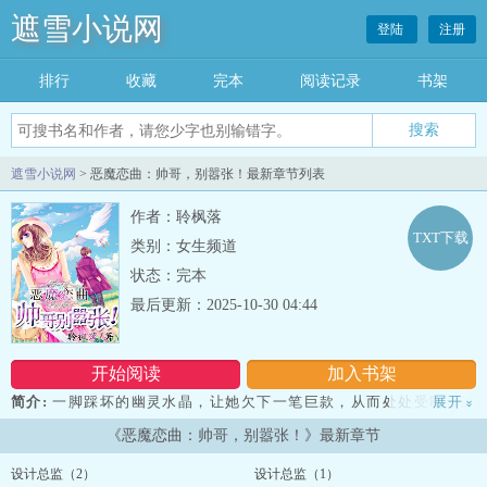
遮雪小说网
登陆
注册
排行
收藏
完本
阅读记录
书架
遮雪小说网
> 恶魔恋曲：帅哥，别嚣张！最新章节列表
作者：聆枫落
TXT下载
类别：女生频道
状态：完本
最后更新：2025-10-30 04:44
开始阅读
加入书架
简介:
一脚踩坏的幽灵水晶，让她欠下一笔巨款，从而处处受制于这
展开
»
个男人。 然而，恨还来不及，就因为这个可恶的男人，闺蜜与自己
《恶魔恋曲：帅哥，别嚣张！》最新章节
反目成仇，无情的陷害，让她束手无策。可他却在这时，微笑着伸出
了那温暖修长的手。于是，她珍藏了二十年的初恋，因此拉开了帷
设计总监（2）
设计总监（1）