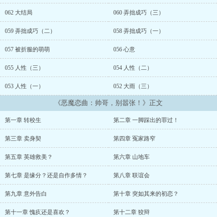
幕...... 但，当她毫无保留的将心交出去时，他的真实身份，却无情
的横亘在二人之间，仿佛隔离了一个世界...... PS：介于某些读者的
062 大结局
060 弄拙成巧（三）
误会，落落在此再次强调一次，落落免费的是第一本《红尘》，这本
校园落落从没说过免费的哟，如果有的亲们没有注意看公告，落落就
059 弄拙成巧（二）
058 弄拙成巧（一）
再说一次，有意见，落落十分欢迎，但请亲们即使愤怒，也不要口不
择言，更不要到我朋友的楼里捣乱哟(^o^)/~落落谢谢大家了
057 被折服的萌萌
056 心意
(^o^)/~ ......
055 人性（三）
054 人性（二）
053 人性（一）
052 大雨（三）
《恶魔恋曲：帅哥，别嚣张！》正文
第一章 转校生
第二章 一脚踩出的罪过！
第三章 卖身契
第四章 冤家路窄
第五章 英雄救美？
第六章 山地车
第七章 是缘分？还是自作多情？
第八章 联谊会
第九章 意外告白
第十章 突如其来的初恋？
第十一章 愧疚还是喜欢？
第十二章 狡辩