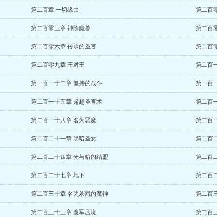
第二百章 一切缘由
第二百
第二百零三章 神阶魔兽
第二百
第二百零六章 传承的圣言
第二百
第二百零九章 王对王
第二百
第一百一十二章 僵持的战斗
第一百
第二百一十五章 超越圣言术
第二百
第二百一十八章 名为恶魔
第二百
第二百二十一章 黑暗圣女
第二百
第二百二十四章 光与暗的结盟
第二百
第二百二十七章 地下
第二百
第二百三十章 名为杀戮的魔神
第二百
第二百三十三章 魔军压境
第二百