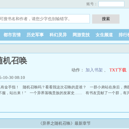
账号：
都市言情
历史军事
科幻灵异
网游竞技
女生频道
排行
随机召唤
动作：
加入书架
、
TXT下载
0-30 08:10
也有金手指！ 随机召唤吗？看看我这次召唤的是谁？ 一群小弟站在身后，弗
不服，站出来！” 一个异界落魄贵族的发家史…… 有书友贡献了一个群，有
《异界之随机召唤》最新章节