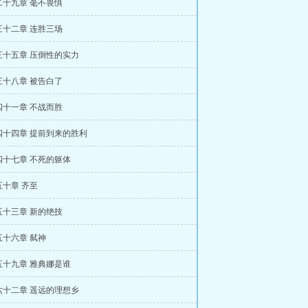
二十九章 毫不畏惧
三十二章 连胜三场
三十五章 压倒性的实力
三十八章 被告白了
四十一章 不战而胜
四十四章 提前到来的胜利
四十七章 不死的躯体
十章 齐至
五十三章 新的绝技
五十六章 弑神
五十九章 雅典娜是谁
六十二章 遥远的理想乡