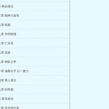
 教会据点
三章 精神力超等
章 线索
九章 空间裂缝
章 亡灵谷
章 温泉
八章 神阶之争
章 迪斯出手 以一敌六
四章 两人退出
章 回帝都
 霍克来访
三章 意外地任务