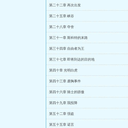
第二十二章 再次出发
第二十五章 峡谷
第二十八章 夺舍
第三十一章 斯科特的末路
第三十四章 自由者为王
第三十七章 即将到达的目的地
第四十章 光明白虎
第四十三章 袭胸事件
第四十六章 骑士的骄傲
第四十九章 我投降
第五十二章 强盗
第五十五章 诺言