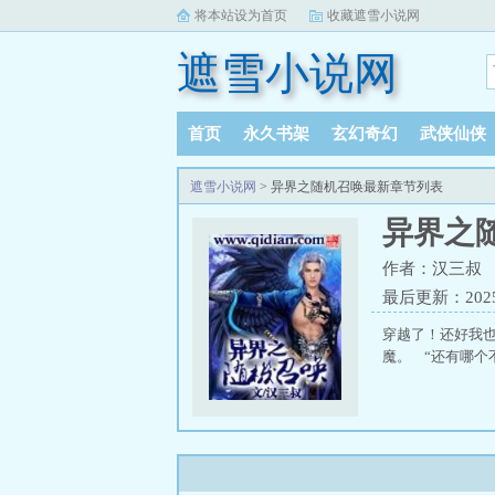
将本站设为首页
收藏遮雪小说网
遮雪小说网
首页
永久书架
玄幻奇幻
武侠仙侠
遮雪小说网
> 异界之随机召唤最新章节列表
异界之
作者：汉三叔
最后更新：2025-1
穿越了！还好我
魔。 “还有哪个