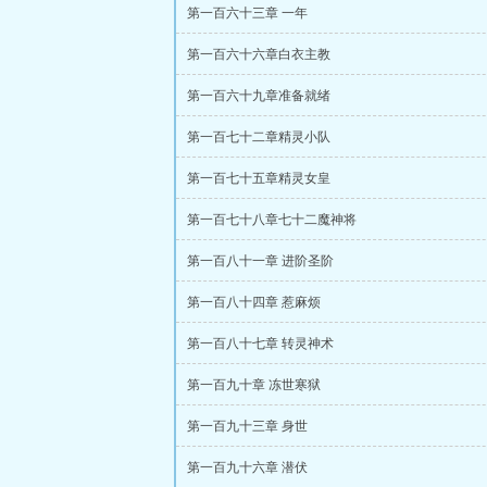
第一百六十三章 一年
第一百六十六章白衣主教
第一百六十九章准备就绪
第一百七十二章精灵小队
第一百七十五章精灵女皇
第一百七十八章七十二魔神将
第一百八十一章 进阶圣阶
第一百八十四章 惹麻烦
第一百八十七章 转灵神术
第一百九十章 冻世寒狱
第一百九十三章 身世
第一百九十六章 潜伏