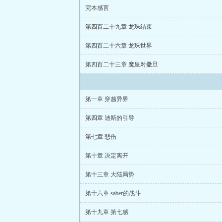
完本感言
第四百二十九章 龙珠结束
第四百二十六章 龙珠世界
第四百二十三章 魔皇对撒旦
第一章 穿越异界
第四章 迪斯的引导
第七章 悲伤
第十章 决定离开
第十三章 大陆局势
第十六章 saber的战斗
第十九章 第七感