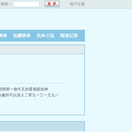
密码：
用户注册
榜单
收藏榜单
完本小说
阅读记录
朗西斯一脸牛叉的看着眼前神
兴趣的可以加入二零九一三一九九一