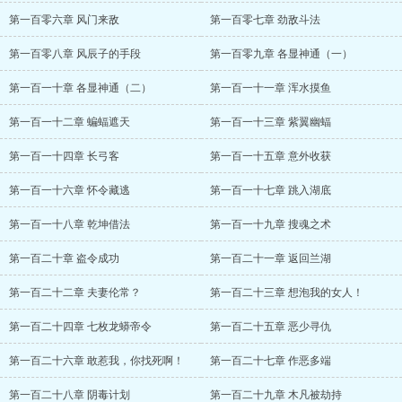
第一百零六章 风门来敌
第一百零七章 劲敌斗法
第一百零八章 风辰子的手段
第一百零九章 各显神通（一）
第一百一十章 各显神通（二）
第一百一十一章 浑水摸鱼
第一百一十二章 蝙蝠遮天
第一百一十三章 紫翼幽蝠
第一百一十四章 长弓客
第一百一十五章 意外收获
第一百一十六章 怀令藏逃
第一百一十七章 跳入湖底
第一百一十八章 乾坤借法
第一百一十九章 搜魂之术
第一百二十章 盗令成功
第一百二十一章 返回兰湖
第一百二十二章 夫妻伦常？
第一百二十三章 想泡我的女人！
第一百二十四章 七枚龙蟒帝令
第一百二十五章 恶少寻仇
第一百二十六章 敢惹我，你找死啊！
第一百二十七章 作恶多端
第一百二十八章 阴毒计划
第一百二十九章 木凡被劫持