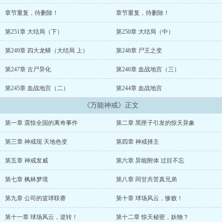
内数千年，妖物曾立誓：无论是谁，只要将它从戒指里面放出，它都
可以满足对方一个愿望！ 于是，戒指没有了，妖物终于脱离了戒指
章节重复，待删除！
章节重复，待删除！
的囚困。 就当主人公满心惊恐的以为，一个青面獠牙，赤目阴森的
妖怪即将到来的时候。但是，戒指里面却放出了一位容貌美艳动人，
第251章 大结局（下）
第250章 大结局（中）
身材玲珑凹凸的性感美人。 凡人，谢谢你将本座放出，现在请说出
你的愿望！ 呃，什么愿望你都可以答应吗？那么我想让你做我的妻
第249章 四大龙蟒（大结局 上）
第248章 尸王之变
子…… ......
第247章 古尸异化
第246章 血战地宫（三）
第245章 血战地宫（二）
第244章 血战地宫
《万能神戒》正文
第一章 震惊全国的离奇事件
第二章 黑匣子引发的惊天异象
第三章 神戒现 天地色变
第四章 神戒择主
第五章 神戒发威
第六章 异能附体 过目不忘
第七章 枫林梦境
第八章 同甘共苦真兄弟
第九章 公司的篮球联赛
第十章 球场风云，惨败！
第十一章 球场风云，逆转！
第十二章 惊天秘密，妖物？