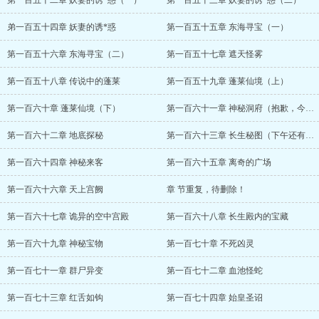
第一百五十二章 妖妻的诱*惑（一）
第一百五十三章 妖妻的诱*惑（二）
弟一百五十四章 妖妻的诱*惑
第一百五十五章 东海寻宝（一）
第一百五十六章 东海寻宝（二）
第一百五十七章 遮天怪雾
第一百五十八章 传说中的蓬莱
第一百五十九章 蓬莱仙境（上）
第一百六十章 蓬莱仙境（下）
第一百六十一章 神秘洞府（抱歉，今天晚了
第一百六十二章 地底探秘
第一百六十三章 长生秘图（下午还有更新）
第一百六十四章 神秘来客
第一百六十五章 离奇的广场
第一百六十六章 天上宫阙
章 节重复，待删除！
第一百六十七章 诡异的空中宫殿
第一百六十八章 长生殿内的宝藏
第一百六十九章 神秘宝物
第一百七十章 不死凶灵
第一百七十一章 群尸异变
第一百七十二章 血池怪蛇
第一百七十三章 红舌如钩
第一百七十四章 始皇圣诏