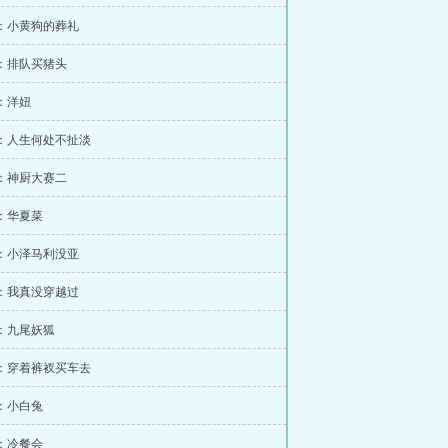
 ：小黄狗的葬礼
 ：排队买猪头
 ：洋妞
 ：人生何处不扯淡
 ：神厨大赛二
 ：华夏菜
 ：小泽马利没亚
 ：我真没穿越过
 ：九尾妖狐
 ：穿着裤衩买车去
 ：小白兔
 ：冷餐会