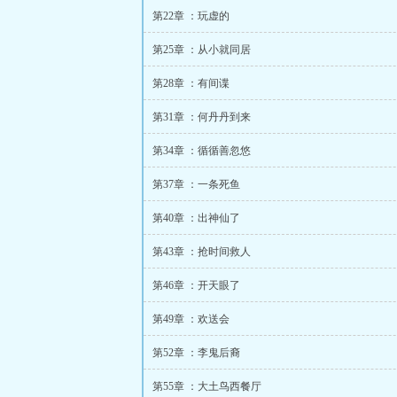
第22章 ：玩虚的
第25章 ：从小就同居
第28章 ：有间谍
第31章 ：何丹丹到来
第34章 ：循循善忽悠
第37章 ：一条死鱼
第40章 ：出神仙了
第43章 ：抢时间救人
第46章 ：开天眼了
第49章 ：欢送会
第52章 ：李鬼后裔
第55章 ：大土鸟西餐厅