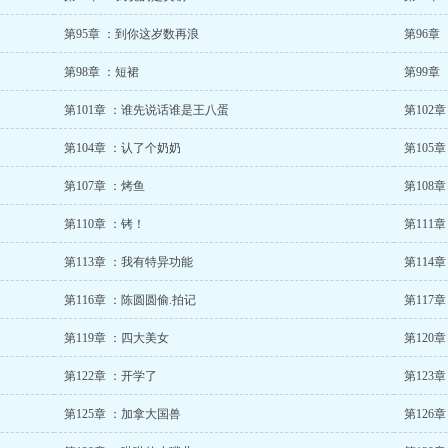
第95章 ：到你这岁数再浪
第96章
第98章 ：短裙
第99章
第101章 ：谁先说话谁是王八蛋
第102
第104章 ：认了个奶奶
第105
第107章 ：烤鱼
第108
第110章 ：铐！
第111
第113章 ：我有特异功能
第114
第116章 ：陈圆圆偷.拍记
第117
第119章 ：四大美女
第120
第122章 ：开学了
第123
第125章 ：加拿大国兽
第126