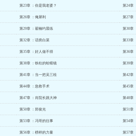
第23章 ：你是我老婆？
第24章
第26章 ：俺犀利
第27章
第29章 ：翟楠约晨练
第30章
第32章 ：话痨白菜
第33章
第35章 ：好人做不得
第36章
第38章 ：铁柱的蛤蟆镜
第39章
第41章 ：当一把吴三桂
第42章
第44章 ：急救手术
第45章
第47章 ：肖院长跳大神
第48章
第50章 ：郑俊光
第51章
第53章 ：冯哥的往事
第54章
第56章 ：榜样的力量
第57章