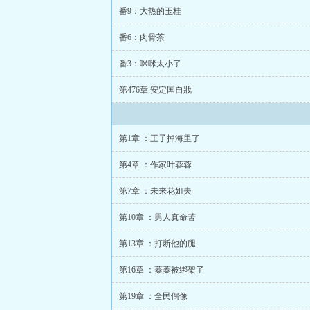
番9：大热的玉桂
番6：肉骨茶
番3：咪咪太小了
第476章 安定国自戕
第1章 ：王子掉海里了
第4章 ：作家叶蓉蓉
第7章 ：未来花姐夫
第10章 ：男人真命苦
第13章 ：打断他的腿
第16章 ：蓁蓁被绑架了
第19章 ：全民偶像