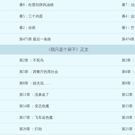
番8：杜蕾丝牌风油精
番7：
番5：三个鸡蛋
番4：
番2：祛斑
番1：
第475章 最后一条路
第474章
《我只是个厨子》正文
第2章 ：不死鸟
第3章 
第5章 ：西餐厅的黑社会
第6章 
第8章 ：姐夫说……
第9章 
第11章 ：流鼻血了
第12章
第14章 ：变态色魔
第15章
第17章 ：飞车追色魔
第18章
第20章 ：打劫
第21章