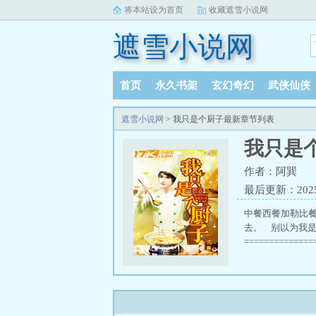
将本站设为首页
收藏遮雪小说网
遮雪小说网
首页
永久书架
玄幻奇幻
武侠仙侠
遮雪小说网
> 我只是个厨子最新章节列表
我只是
作者：阿巽
最后更新：2025-1
中餐西餐加勒比
去。 别以为我
============