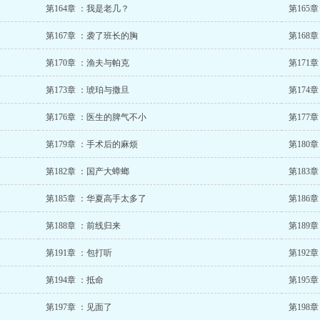
第164章 ：我是老几？
第165
第167章 ：袭了班长的胸
第168
第170章 ：渔夫与帕克
第171
第173章 ：琥珀与撒旦
第174
第176章 ：医生的脾气不小
第177
第179章 ：手术后的麻烦
第180
第182章 ：国产大蟑螂
第183
第185章 ：华夏高手太多了
第186
第188章 ：前线归来
第189
第191章 ：包打听
第192
第194章 ：抵命
第195
第197章 ：见面了
第198