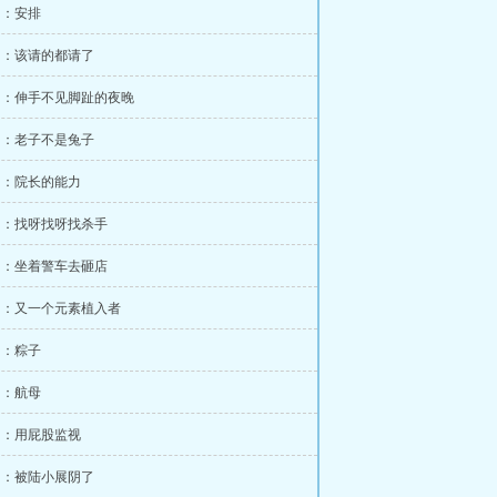
章 ：安排
章 ：该请的都请了
章 ：伸手不见脚趾的夜晚
章 ：老子不是兔子
章 ：院长的能力
章 ：找呀找呀找杀手
章 ：坐着警车去砸店
章 ：又一个元素植入者
章 ：粽子
章 ：航母
章 ：用屁股监视
章 ：被陆小展阴了