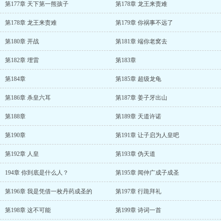
第177章 天下第一熊孩子
第178章 龙王来责难
第178章 龙王来责难
第179章 你祸事不远了
第180章 开战
第181章 端你老窝去
第182章 埋雷
第183章
第184章
第185章 超级龙龟
第186章 杀皇六耳
第187章 姜子牙出山
第188章
第189章 天道许诺
第190章
第191章 让子启为人皇吧
第192章 人皇
第193章 伪天道
194章 你到底是什么人？
第195章 闻仲广成子成圣
第196章 我是凭借一枚丹药成圣的
第197章 行跪拜礼
第198章 这不可能
第199章 诗词一首