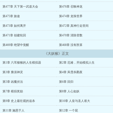
猴看着天空当中不断压低的阴云怒吼，"我不相信命运！ ！！"本书
又名：《六耳猕猴的人生模拟器》、《妖猴哪里逃》...
第477章 天下第一武道大会
第476章 召唤神龙
第475章 旅途
第474章 龙珠世界
第473章 如何离开
第472章 真神行走世间
第471章 创建轮回
第470章 清除变数
第469章 绝望中觉醒
第468章 没有胜算
《大妖猴》正文
第1章 六耳猕猴的人生模拟器
第2章 厄难，开始模拟人生
第3章 亵渎神灵
第4章 风雪杀戮夜
第5章 凶魔伏法
第6章 回归
第7章 模拟奖励
第8章 人心如妖
第9章 史上最壮观的追杀
第10章 人皇与圣人谁大
第11章 施恩于人
第12章 一个屁