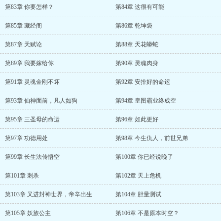
第83章 你要怎样？
第84章 这很有可能
第85章 藏经阁
第86章 乾坤袋
第87章 天赋论
第88章 天花蟒蛇
第89章 我要嫁给你
第90章 灵魂肉身
第91章 灵魂金刚不坏
第92章 安排好的命运
第93章 仙神面前，凡人如狗
第94章 皇图霸业终成空
第95章 三圣母的命运
第96章 如此更好
第97章 功德用处
第98章 今生仇人，前世兄弟
第99章 长生法传悟空
第100章 你已经说晚了
第101章 刺杀
第102章 天上危机
第103章 又进封神世界，帝辛出生
第104章 胆量测试
第105章 妖族公主
第106章 不是原本时空？