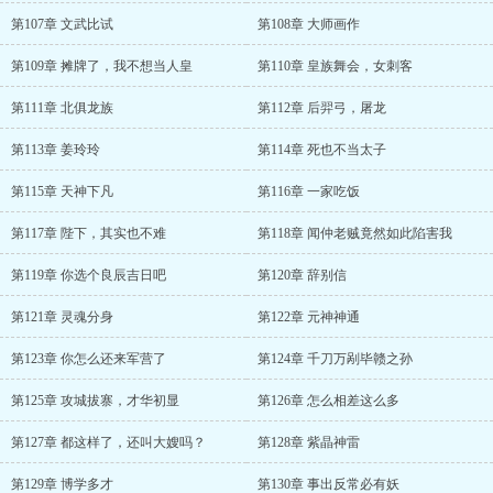
第107章 文武比试
第108章 大师画作
第109章 摊牌了，我不想当人皇
第110章 皇族舞会，女刺客
第111章 北俱龙族
第112章 后羿弓，屠龙
第113章 姜玲玲
第114章 死也不当太子
第115章 天神下凡
第116章 一家吃饭
第117章 陛下，其实也不难
第118章 闻仲老贼竟然如此陷害我
第119章 你选个良辰吉日吧
第120章 辞别信
第121章 灵魂分身
第122章 元神神通
第123章 你怎么还来军营了
第124章 千刀万剐毕赣之孙
第125章 攻城拔寨，才华初显
第126章 怎么相差这么多
第127章 都这样了，还叫大嫂吗？
第128章 紫晶神雷
第129章 博学多才
第130章 事出反常必有妖