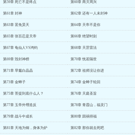
第59章 死亡不是终点
第60章 商灭周兴
第61章 封神
第62章 还有一人未封神
第63章 罢免昊天
第64章 天帝不是你
第65章 张百忍是天帝
第66章 绝望时刻
第67章 龟仙人VS鸿钧
第68章 天罡雷法
第69章 毁封神榜
第70章 恍若隔世
第71章 旱魃白晶晶
第72章 祖师没让你进
第73章 金蝉子
第74章 金蝉子轮回
第75章 菩提到底什么人？
第76章 天庭圣旨
第77章 玉帝外甥造反
第78章 青霞山，福灵门
第79章 战斗中成长
第80章 因祸得福
第81章 天地为铜，身体为炉
第82章 那你就去死吧