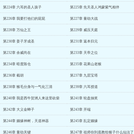
第224章 六耳的圣人孩子
第225章 先天圣人鸿蒙紫气相伴
第226章 我要打他们的屁屁
第227章 量劫大战
第228章 万仙之王
第229章 威压天庭
第230章 姜子牙成圣
第231章 返本归元
第232章 余威尚在
第233章 天帝之位
第234章 暗度陈仓
第235章 花果山老猴
第236章 截胡
第237章 九层宝塔
第238章 猴毛分身与一气化三清
第239章 六耳授道
第240章 我是西牛贺洲人来这里砍柴
第241章 轮盘抽奖
第242章 大义金蝉子
第243章 开端
第244章 姻缘神树，天道神器
第245章 乱定姻缘
第246章 量劫关键
第247章 祖师你到底教给猴子什么仙法了