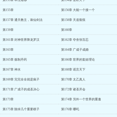
第153章 本性难移
第154章 圣听天下
第155章
第156章 大能一个接一个
第157章 通天教主，诛仙剑法
第158章 天道裂痕
第159章
第160章
第161章 封神世界降龙罗汉
第162章 夺舍张百忍
第163章
第164章 广成子成婚
第165章 炼制丹药
第166章 世界的套娃理论
第167章 神水
第168章 谣言天下
第169章 完完全全就是疯子
第170章 太乙真人
第171章 广成子的成圣决心
第172章 诸圣开会
第173章
第174章 另外一个世界的重逢
第175章 除掉几个重要棋子
第176章 哪吒