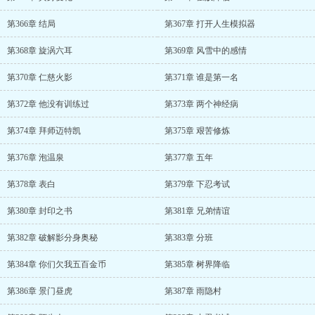
第366章 结局
第367章 打开人生模拟器
第368章 旋涡六耳
第369章 风雪中的感情
第370章 仁慈火影
第371章 谁是第一名
第372章 他没有训练过
第373章 两个神经病
第374章 拜师迈特凯
第375章 艰苦修炼
第376章 泡温泉
第377章 五年
第378章 表白
第379章 下忍考试
第380章 封印之书
第381章 兄弟情谊
第382章 破解影分身奥秘
第383章 分班
第384章 你们欠我五百金币
第385章 树界降临
第386章 景门昼虎
第387章 雨隐村