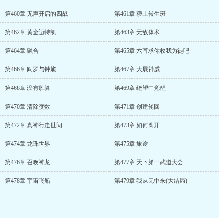
第460章 无声开启的四战
第461章 秽土转生斑
第462章 黄金迈特凯
第463章 无敌体术
第464章 融合
第465章 六耳求你收我为徒吧
第466章 阎罗与钟馗
第467章 大展神威
第468章 没有胜算
第469章 绝望中觉醒
第470章 清除变数
第471章 创建轮回
第472章 真神行走世间
第473章 如何离开
第474章 龙珠世界
第475章 旅途
第476章 召唤神龙
第477章 天下第一武道大会
第478章 宇宙飞船
第479章 我从无中来(大结局)