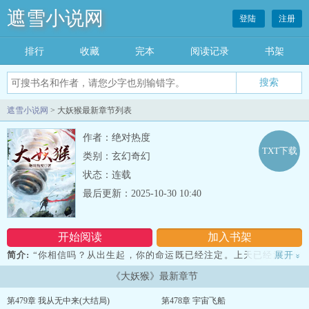
遮雪小说网
登陆
注册
排行
收藏
完本
阅读记录
书架
遮雪小说网
> 大妖猴最新章节列表
作者：绝对热度
TXT下载
类别：玄幻奇幻
状态：连载
最后更新：2025-10-30 10:40
开始阅读
加入书架
简介:
“你相信吗？从出生起，你的命运既已经注定。上天已经注定你
展开
»
是失败者，不但永远在那人之下，最终身死道消。人生模拟器，可以
《大妖猴》最新章节
改变你既定的命运，你值得拥有。”跟随花果山猴王身后一起出海寻仙
的六耳，身边不断响起这样的声音。 在海面上漂浮了很久，六耳猕
第479章 我从无中来(大结局)
第478章 宇宙飞船