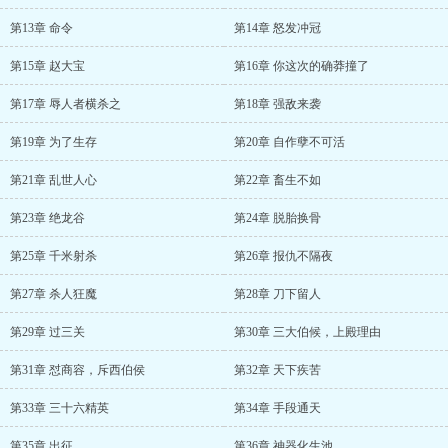
第13章 命令
第14章 怒发冲冠
第15章 赵大宝
第16章 你这次的确莽撞了
第17章 辱人者横杀之
第18章 强敌来袭
第19章 为了生存
第20章 自作孽不可活
第21章 乱世人心
第22章 畜生不如
第23章 绝龙谷
第24章 脱胎换骨
第25章 千米射杀
第26章 报仇不隔夜
第27章 杀人狂魔
第28章 刀下留人
第29章 过三关
第30章 三大伯候，上殿理由
第31章 怼商容，斥西伯侯
第32章 天下疾苦
第33章 三十六精英
第34章 手段通天
第35章 出征
第36章 神器化生池