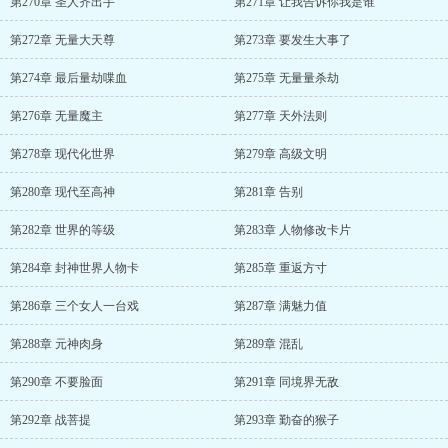
第270章 圣人齐出手
第271章 让我告诉你我是谁
第272章 无量大天尊
第273章 要发生大事了
第274章 最后量劫喋血
第275章 无量量杀劫
第276章 无量魔主
第277章 天外法则
第278章 现代化世界
第279章 高级文明
第280章 现代至高神
第281章 告别
第282章 世界的等级
第283章 人物修改卡片
第284章 封神世界人物卡
第285章 重返方寸
第286章 三个女人一台戏
第287章 满魅力值
第288章 元神肉身
第289章 混乱
第290章 不要脸面
第291章 同境界无敌
第292章 战菩提
第293章 勤奋的猴子