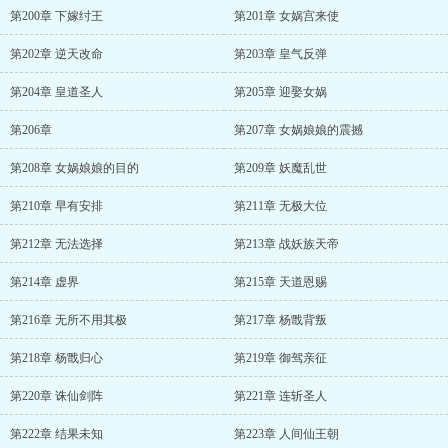
第200章 下嫁纣王
第201章 女娲宫来使
第202章 逆天改命
第203章 皇气反弹
第204章 皇道圣人
第205章 迎娶女娲
第206章
第207章 女娲娘娘的震撼
第208章 女娲娘娘的目的
第209章 妖魔乱世
第210章 早有安排
第211章 无极大位
第212章 无法选择
第213章 战妖族天帝
第214章 虚界
第215章 天道恩赐
第216章 无所不用其极
第217章 杨戬背叛
第218章 杨戬归心
第219章 御驾亲征
第220章 诛仙剑阵
第221章 连斩圣人
第222章 结果未知
第223章 人间仙王朝