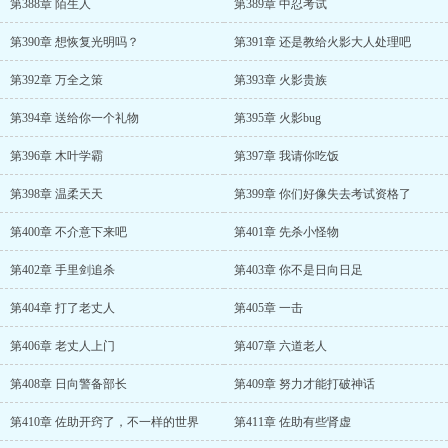
第388章 陌生人
第389章 中忍考试
第390章 想恢复光明吗？
第391章 还是教给火影大人处理吧
第392章 万全之策
第393章 火影贵族
第394章 送给你一个礼物
第395章 火影bug
第396章 木叶学霸
第397章 我请你吃饭
第398章 温柔天天
第399章 你们好像失去考试资格了
第400章 不介意下来吧
第401章 先杀小怪物
第402章 手里剑追杀
第403章 你不是日向日足
第404章 打了老丈人
第405章 一击
第406章 老丈人上门
第407章 六道老人
第408章 日向警备部长
第409章 努力才能打破神话
第410章 佐助开窍了，不一样的世界
第411章 佐助有些肾虚