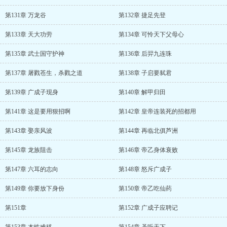
第131章 万龙谷
第132章 捷足先登
第133章 天大功劳
第134章 可怜天下父母心
第135章 武士国守护神
第136章 后羿九连珠
第137章 屠戮苍生，杀戮之道
第138章 子启要弑君
第139章 广成子现身
第140章 解甲归田
第141章 这是要用狠招啊
第142章 皇帝连装死的招都用
第143章 娶亲风波
第144章 再临北俱芦洲
第145章 龙族阻击
第146章 帝乙身体衰败
第147章 六耳的志向
第148章 怒斥广成子
第149章 你要放下身份
第150章 帝乙吃仙药
第151章
第152章 广成子应聘记