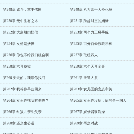
第248章 赌斗，掌中佛国
第249章 八万四千大圣化身
第250章 无中生有之术
第251章 跨越时空的姻缘
第252章 大唐肌肉怪僧
第253章 两个力王掰手腕
第254章 女婿是妖怪
第255章 百分百晕厥狼牙棒
第256章 你也不给我们机会啊
第257章 取经四人
第258章 六耳猕猴
第259章 六个天耳全开
第260 失去的，我帮你找回
第261章 天道人质
第262章 我等你早些回来
第263章 女儿国的变态审美
第264章 女王你找我有事吗？
第265章 女王你没病，病的是一国人
第266章 红孩儿亲生父亲
第267章 妖僧岩浆洗澡
第268章 还众生公道
第269章 再次对战