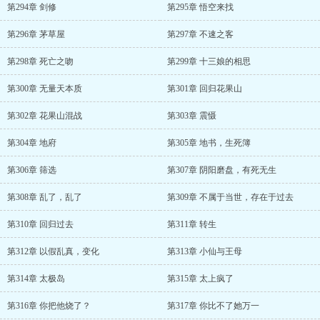
第294章 剑修
第295章 悟空来找
第296章 茅草屋
第297章 不速之客
第298章 死亡之吻
第299章 十三娘的相思
第300章 无量天本质
第301章 回归花果山
第302章 花果山混战
第303章 震慑
第304章 地府
第305章 地书，生死簿
第306章 筛选
第307章 阴阳磨盘，有死无生
第308章 乱了，乱了
第309章 不属于当世，存在于过去
第310章 回归过去
第311章 转生
第312章 以假乱真，变化
第313章 小仙与王母
第314章 太极岛
第315章 太上疯了
第316章 你把他烧了？
第317章 你比不了她万一