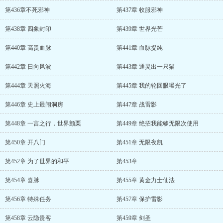
第436章不死邪神
第437章 收服邪神
第438章 四象封印
第439章 世界光芒
第440章 高贵血脉
第441章 血脉提纯
第442章 日向风波
第443章 通灵出一只猫
第444章 天照火海
第445章 我的轮回眼曝光了
第446章 史上最闹洞房
第447章 战雷影
第448章 一言之行，世界颤栗
第449章 绝招我能够无限次使用
第450章 开八门
第451章 无限夜凯
第452章 为了世界的和平
第453章
第454章 喜脉
第455章 黄金力士仙法
第456章 特殊任务
第457章 保护雷影
第458章 云隐贵客
第459章 剑圣