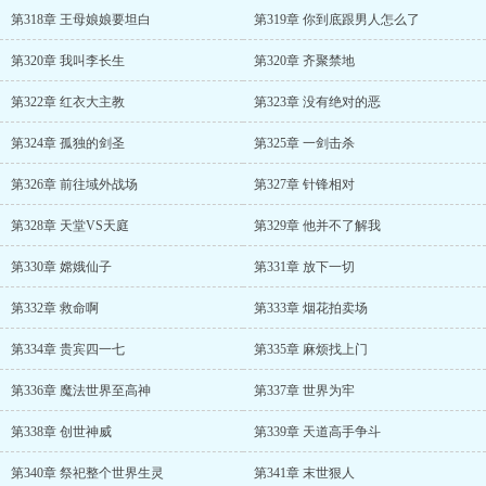
第318章 王母娘娘要坦白
第319章 你到底跟男人怎么了
第320章 我叫李长生
第320章 齐聚禁地
第322章 红衣大主教
第323章 没有绝对的恶
第324章 孤独的剑圣
第325章 一剑击杀
第326章 前往域外战场
第327章 针锋相对
第328章 天堂VS天庭
第329章 他并不了解我
第330章 嫦娥仙子
第331章 放下一切
第332章 救命啊
第333章 烟花拍卖场
第334章 贵宾四一七
第335章 麻烦找上门
第336章 魔法世界至高神
第337章 世界为牢
第338章 创世神威
第339章 天道高手争斗
第340章 祭祀整个世界生灵
第341章 末世狠人