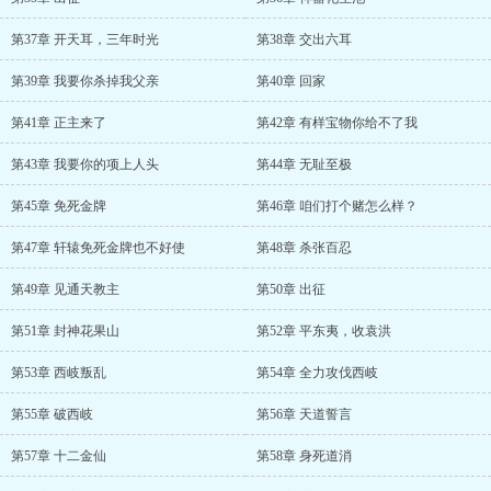
第37章 开天耳，三年时光
第38章 交出六耳
第39章 我要你杀掉我父亲
第40章 回家
第41章 正主来了
第42章 有样宝物你给不了我
第43章 我要你的项上人头
第44章 无耻至极
第45章 免死金牌
第46章 咱们打个赌怎么样？
第47章 轩辕免死金牌也不好使
第48章 杀张百忍
第49章 见通天教主
第50章 出征
第51章 封神花果山
第52章 平东夷，收袁洪
第53章 西岐叛乱
第54章 全力攻伐西岐
第55章 破西岐
第56章 天道誓言
第57章 十二金仙
第58章 身死道消