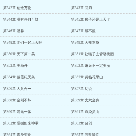
第342章 创造万物
第343章 回归
第344章 没有任何可疑
第345章 猴子还是上天了
第346章 温馨
第347章 服不服
第348章 咱们一起上天吧
第349章 天规本质
第350章 天下第一美
第351章 让猴子去管蟠桃园
第352章 美颜丹
第353章 邂逅不一定美丽
第354章 紫霞犯天条
第355章 兵临花果山
第356章 人兵合一
第357章 劝说
第358章 金刚不坏
第359章 丈六金身
第360章 混元一体
第361章 血染灵山
第362章 硬撼如来神掌
第363章 赌剑
第364章 真身变化
第365章 强敌降临