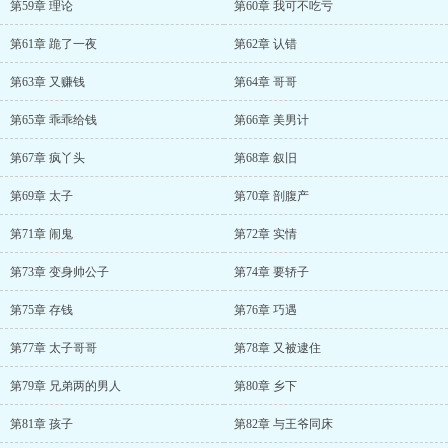
第59章 理论
第60章 我可不吃亏
第61章 跪了一夜
第62章 认错
第63章 又赚钱
第64章 哥哥
第65章 乖乖给钱
第66章 美男计
第67章 疯丫头
第68章 叙旧
第69章 太子
第70章 剖腹产
第71章 闹鬼
第72章 实情
第73章 变身帅公子
第74章 要轿子
第75章 存钱
第76章 巧遇
第77章 太子哥哥
第78章 又被逮住
第79章 兄弟两的男人
第80章 乡下
第81章 孩子
第82章 与王爷同床