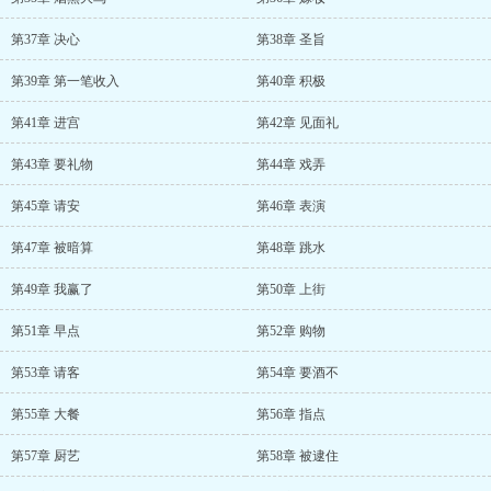
第37章 决心
第38章 圣旨
第39章 第一笔收入
第40章 积极
第41章 进宫
第42章 见面礼
第43章 要礼物
第44章 戏弄
第45章 请安
第46章 表演
第47章 被暗算
第48章 跳水
第49章 我赢了
第50章 上街
第51章 早点
第52章 购物
第53章 请客
第54章 要酒不
第55章 大餐
第56章 指点
第57章 厨艺
第58章 被逮住