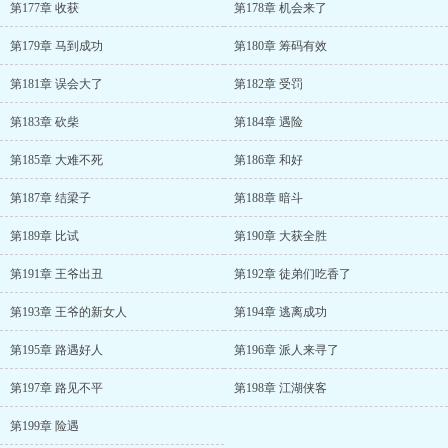
第177章 收获
第178章 机会来了
第179章 马到成功
第180章 筹码有效
第181章 误会大了
第182章 受罚
第183章 砍柴
第184章 遇险
第185章 大难不死
第186章 和好
第187章 结梁子
第188章 暗斗
第189章 比试
第190章 大获全胜
第191章 王爷出丑
第192章 徒弟们吃香了
第193章 王爷的新女人
第194章 逃离成功
第195章 路遇好人
第196章 派人来寻了
第197章 路见不平
第198章 江湖侠客
第199章 险遇