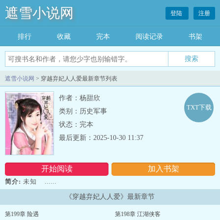
遮雪小说网
登陆
注册
排行
收藏
完本
阅读记录
书架
遮雪小说网
> 穿越弃妃人人爱最新章节列表
作者：杨甜欣
TXT下载
类别：历史军事
状态：完本
最后更新：2025-10-30 11:37
开始阅读
加入书架
简介:
未知 ......
《穿越弃妃人人爱》最新章节
第199章 险遇
第198章 江湖侠客