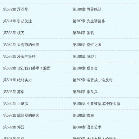
第579章 浮游炮
第580章 两界绝结
第581章 引起关注
第582章 先生请留步
第583章 横刀
第584章 圣裁
第585章 天海市的处境
第586章 霓虹之国
第587章 漫长的等待
第588章 薄纱！
第589章 你让我们丢尽了脸面
第590章 联合会
第591章 绝对实力
第592章 谁赞成，谁反对
第593章 募集
第594章 排头兵
第595章 上嘴脸
第596章 不要被情绪冲昏头脑
第597章 陈靖观的痛苦
第598章 收服
第599章 邓园
第600章 语言艺术