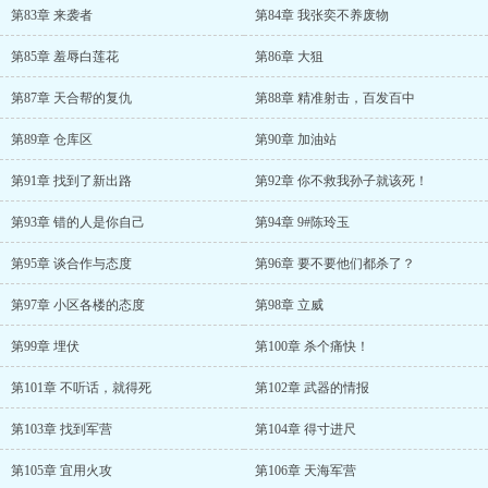
第83章 来袭者
第84章 我张奕不养废物
第85章 羞辱白莲花
第86章 大狙
第87章 天合帮的复仇
第88章 精准射击，百发百中
第89章 仓库区
第90章 加油站
第91章 找到了新出路
第92章 你不救我孙子就该死！
第93章 错的人是你自己
第94章 9#陈玲玉
第95章 谈合作与态度
第96章 要不要他们都杀了？
第97章 小区各楼的态度
第98章 立威
第99章 埋伏
第100章 杀个痛快！
第101章 不听话，就得死
第102章 武器的情报
第103章 找到军营
第104章 得寸进尺
第105章 宜用火攻
第106章 天海军营