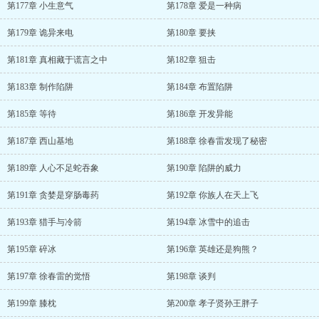
第177章 小生意气
第178章 爱是一种病
第179章 诡异来电
第180章 要挟
第181章 真相藏于谎言之中
第182章 狙击
第183章 制作陷阱
第184章 布置陷阱
第185章 等待
第186章 开发异能
第187章 西山基地
第188章 徐春雷发现了秘密
第189章 人心不足蛇吞象
第190章 陷阱的威力
第191章 贪婪是穿肠毒药
第192章 你族人在天上飞
第193章 猎手与冷箭
第194章 冰雪中的追击
第195章 碎冰
第196章 英雄还是狗熊？
第197章 徐春雷的觉悟
第198章 谈判
第199章 膝枕
第200章 孝子贤孙王胖子