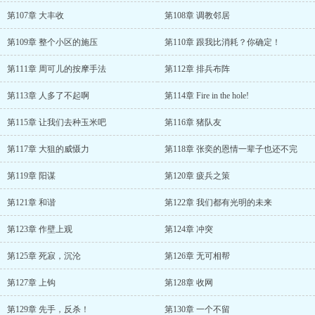
第107章 大丰收
第108章 调教邻居
第109章 整个小区的施压
第110章 跟我比消耗？你确定！
第111章 周可儿的按摩手法
第112章 排兵布阵
第113章 人多了不起啊
第114章 Fire in the hole!
第115章 让我们去种玉米吧
第116章 猪队友
第117章 大狙的威慑力
第118章 张奕的恩情一辈子也还不完
第119章 阳谋
第120章 疲兵之策
第121章 和谐
第122章 我们都有光明的未来
第123章 作壁上观
第124章 冲突
第125章 死寂，沉沦
第126章 无可相帮
第127章 上钩
第128章 收网
第129章 先手，反杀！
第130章 一个不留