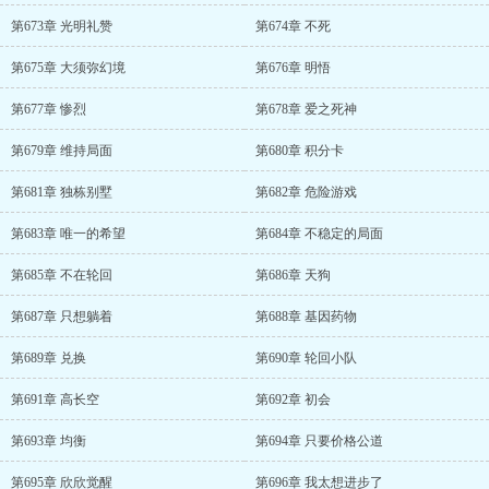
第673章 光明礼赞
第674章 不死
第675章 大须弥幻境
第676章 明悟
第677章 惨烈
第678章 爱之死神
第679章 维持局面
第680章 积分卡
第681章 独栋别墅
第682章 危险游戏
第683章 唯一的希望
第684章 不稳定的局面
第685章 不在轮回
第686章 天狗
第687章 只想躺着
第688章 基因药物
第689章 兑换
第690章 轮回小队
第691章 高长空
第692章 初会
第693章 均衡
第694章 只要价格公道
第695章 欣欣觉醒
第696章 我太想进步了