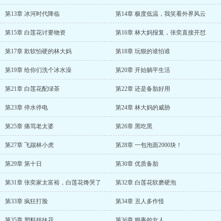
第13章 冰河时代降临
第14章 极度低温，我笑看外界风云
第15章 白莲花讨要物资
第16章 林大妈报复，张奕直接开怼
第17章 欺软怕硬的林大妈
第18章 玩狠的谁怕谁
第19章 给你们洗个冰水澡
第20章 开始躺平生活
第21章 白莲花配绿茶
第22章 还是备胎好用
第23章 停水停电
第24章 林大妈的威胁
第25章 痛骂老太婆
第26章 黑吃黑
第27章 飞踹林小虎
第28章 一包泡面2000块！
第29章 第十日
第30章 优质备胎
第31章 张奕家太富裕，白莲花馋哭了
第32章 白莲花软磨硬泡
第33章 疯狂打脸
第34章 丑人多作怪
第35章 塑料姐妹花
第36章 狠毒的女人