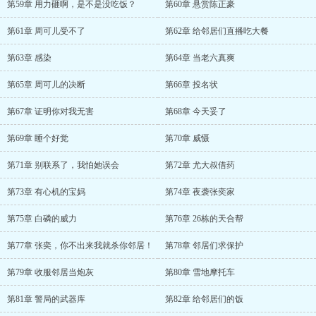
第59章 用力砸啊，是不是没吃饭？
第60章 悬赏陈正豪
第61章 周可儿受不了
第62章 给邻居们直播吃大餐
第63章 感染
第64章 当老六真爽
第65章 周可儿的决断
第66章 投名状
第67章 证明你对我无害
第68章 今天妥了
第69章 睡个好觉
第70章 威慑
第71章 别联系了，我怕她误会
第72章 尤大叔借药
第73章 有心机的宝妈
第74章 夜袭张奕家
第75章 白磷的威力
第76章 26栋的天合帮
第77章 张奕，你不出来我就杀你邻居！
第78章 邻居们求保护
第79章 收服邻居当炮灰
第80章 雪地摩托车
第81章 警局的武器库
第82章 给邻居们的饭