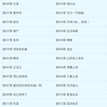
第649章 分身
第650章 地行仙
第651章 夏玲玲
第652章 主打一手稳健
第653章 散伙
第654章 天神小队，登场！
第655章 僵尸
第656章 百步神拳
第657章 鱼饵
第658章 两断
第659章 消失的卦象
第660章 追击
第661章 瞬杀
第662章 让所有人意外
第663章 王见王
第664章 雪飘人间
第665章 雪山雷电隼
第666章 力量之道
第667章 廖洪雷对神宫寺诚一郎
第668章 咒术核心
第669章 你已经死了
第670章 黄雀在后
第671章 吓退
第672章 四杀收官