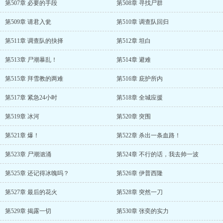
第507章 必要的手段
第508章 寻找尸群
第509章 请君入瓮
第510章 调查队回归
第511章 调查队的抉择
第512章 坦白
第513章 尸潮暴乱！
第514章 避难
第515章 拜雪教的两难
第516章 庇护所内
第517章 紧急24小时
第518章 全城应援
第519章 冰河
第520章 突围
第521章 爆！
第522章 杀出一条血路！
第523章 尸潮汹涌
第524章 不行的话，我去帅一波
第525章 还记得冰魄吗？
第526章 伊普西隆
第527章 最后的花火
第528章 突然一刀
第529章 揭露一切
第530章 张奕的实力