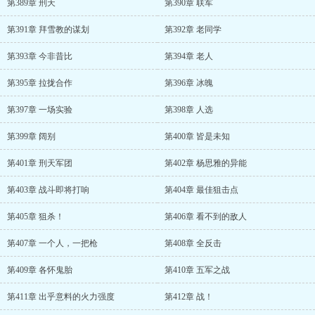
第389章 刑天
第390章 联军
第391章 拜雪教的谋划
第392章 老同学
第393章 今非昔比
第394章 老人
第395章 拉拢合作
第396章 冰魄
第397章 一场实验
第398章 人选
第399章 阔别
第400章 皆是未知
第401章 刑天军团
第402章 杨思雅的异能
第403章 战斗即将打响
第404章 最佳狙击点
第405章 狙杀！
第406章 看不到的敌人
第407章 一个人，一把枪
第408章 全反击
第409章 各怀鬼胎
第410章 五军之战
第411章 出乎意料的火力强度
第412章 战！