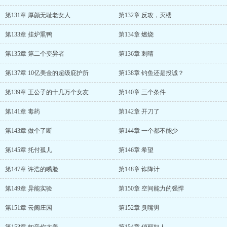
第131章 厚颜无耻老女人
第132章 反攻，灭楼
第133章 挂炉熏鸭
第134章 燃烧
第135章 第二个变异者
第136章 刺晴
第137章 10亿美金的超级庇护所
第138章 钓鱼还是投诚？
第139章 王公子的十几万个女友
第140章 三个条件
第141章 毒药
第142章 开刀了
第143章 做个了断
第144章 一个都不能少
第145章 托付孤儿
第146章 希望
第147章 许浩的嘴脸
第148章 诈降计
第149章 异能实验
第150章 空间能力的强悍
第151章 云阙庄园
第152章 臭嘴男