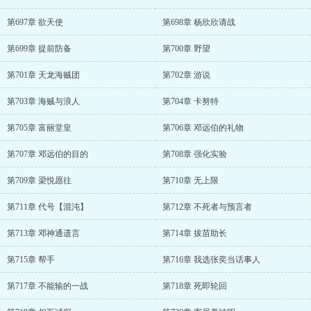
第697章 欲天使
第698章 杨欣欣请战
第699章 提前防备
第700章 野望
第701章 天龙海贼团
第702章 游说
第703章 海贼与浪人
第704章 卡努特
第705章 富丽堂皇
第706章 邓远伯的礼物
第707章 邓远伯的目的
第708章 强化实验
第709章 梁悦愿往
第710章 无上限
第711章 代号【混沌】
第712章 不死者与预言者
第713章 邓神通遗言
第714章 拔苗助长
第715章 帮手
第716章 我选张奕当话事人
第717章 不能输的一战
第718章 死即轮回