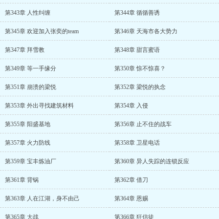
第343章 人性纠缠
第344章 循循善诱
第345章 欢迎加入张奕的team
第346章 天海市各大势力
第347章 拜雪教
第348章 甜言蜜语
第349章 等一手缘分
第350章 惊不惊喜？
第351章 崩溃的梁悦
第352章 梁悦的执念
第353章 外出寻找建筑材料
第354章 入侵
第355章 阳盛基地
第356章 止不住的战车
第357章 火力防线
第358章 卫星电话
第359章 宝丰炼油厂
第360章 异人失踪的连锁反应
第361章 背锅
第362章 借刀
第363章 人在江湖，身不由己
第364章 恩赐
第365章 大战
第366章 狂信徒