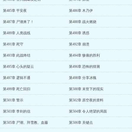
第485章 平安夜
第486章 木乃伊
第487章 尸潮来了！
第488章 战火燃烧
第489章 人类战线
第490章 诱惑
第491章 死守
第492章 崩溃
第493章 此战终结
第494章 惨痛的胜利
第495章 心头的疑云
第496章 恐怖的猜测
第497章 逻辑不通
第498章 分享冰魄
第499章 死亡回归
第500章 末世下的现实
第501章 警示
第502章 原空夜的资料
第503章 李剑的信
第504章 令人绝望的局面
第505章 尸潮、拜雪教、血藤
第506章 关键点