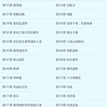
第555章 暴雪城
第556章 召集令
第557章 两颗冰魄
第558章 觉醒
第559章 复刻起源弹
第560章 圣银子弹，全新装备
第561章 来自江南大区的邮件
第562章 整合力量
第563章 决定前往暴雪城的人选
第564章 小庙山地铁站
第565章 暴雪城专列
第566章 虎豹成群
第567章 燕云部队
第568章 积分城市
第569章 暗潮
第570章 密码酒吧
第571章 邓神通
第572章 六大调查队
第573章 吴迪的过往
第574章 约战
第575章 彩头
第576章 演武场
第577章 暴雪城的空间系能力者
第578章 对战吴迪