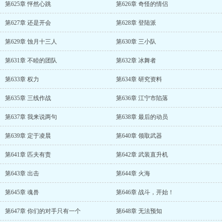
第625章 怦然心跳
第626章 奇怪的情侣
第627章 还是开会
第628章 登陆派
第629章 蚀月十三人
第630章 三小队
第631章 不睦的团队
第632章 冰舞者
第633章 权力
第634章 研究资料
第635章 三线作战
第636章 江宁市陷落
第637章 我来说两句
第638章 最后的动员
第639章 定于凌晨
第640章 领取武器
第641章 匹夫有责
第642章 武装直升机
第643章 出击
第644章 火海
第645章 魂兽
第646章 战斗，开始！
第647章 你们的对手只有一个
第648章 无法预知