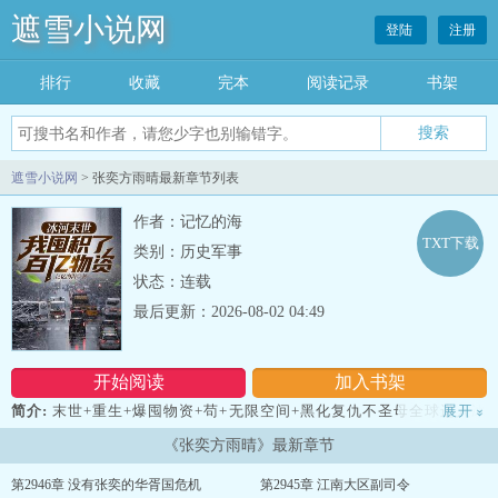
遮雪小说网
登陆
注册
排行
收藏
完本
阅读记录
书架
遮雪小说网
> 张奕方雨晴最新章节列表
作者：记忆的海
TXT下载
类别：历史军事
状态：连载
最后更新：2026-08-02 04:49
开始阅读
加入书架
简介:
末世+重生+爆囤物资+苟+无限空间+黑化复仇不圣母全球进入冰
展开
»
河时代，寒冰末世来临，星球95%的人类全部丧生！上一世，张奕因
《张奕方雨晴》最新章节
为心地善良，结果被自己帮助过的人杀死了。重生回到寒冰末世前一
个月，张奕觉醒空间异能，开始疯狂的囤积物资！缺少物资？他直接
第2946章 没有张奕的华胥国危机
第2945章 江南大区副司令