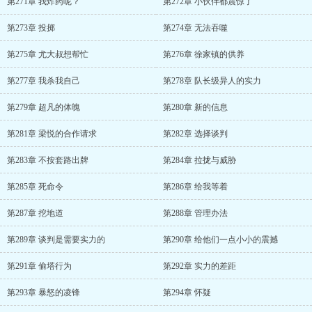
第271章 我炸药呢？
第272章 小伙伴都震惊了
第273章 投掷
第274章 无法吞噬
第275章 尤大叔想帮忙
第276章 徐家镇的供养
第277章 我杀我自己
第278章 队长级异人的实力
第279章 超凡的体魄
第280章 新的信息
第281章 梁悦的合作请求
第282章 选择谈判
第283章 不按套路出牌
第284章 拉拢与威胁
第285章 死命令
第286章 给我等着
第287章 挖地道
第288章 管理办法
第289章 谈判是需要实力的
第290章 给他们一点小小的震撼
第291章 偷塔行为
第292章 实力的差距
第293章 暴怒的凌锋
第294章 怀疑