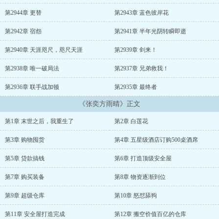
掏空一座超级商场价值百亿的仓库！住的不舒服？他打造了一座堪比
末日堡垒的超级安全屋！末日来临，别人都冻成狗，为了一口吃的可
第2944章 更替
第2943章 蓝色彼岸花
以舍弃一切。而张奕却过的比末世之前还要自在。白莲花：张奕，只
要你让我进入你的房子，我就答应做你女朋友。富二代：张奕，我愿
第2942章 宿怨
第2941章 半年光阴转瞬即逝
意用我所有的钱，换你们家的一顿饭！禽兽邻居们：张奕，你应该和
我们一起分享物资，不应该那么自私！……看着这些前世背叛过自己
第2940章 天涯咫尺，咫尺天涯
第2939章 剑来！
的人们，张奕躺在安全屋里，舒舒服服的过着世外桃源一般的生活。
第2938章 唯一破局法
第2937章 兄弟救我！
张奕：你们死不死的跟我有什么关系啊？我的东西喂狗也不给你
们！...
第2936章 联手战加顿
第2935章 最终者
《张奕方雨晴》正文
第1章 末世之后，我重生了
第2章 白莲花
第3章 购物囤货
第4章 五星级酒店订购500桌酒席
第5章 贷款搞钱
第6章 打造顶级安全屋
第7章 购买装备
第8章 物资逐渐到位
第9章 超级仓库
第10章 怒怼舔狗
第11章 安全屋打造完成
第12章 搬空价值百亿的仓库