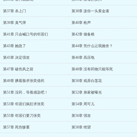
第37章 杀上门
第38章 泼你一头黄金液
第39章 臭气弹
第40章 枪声
第41章 只会喊口号的邻居们
第42章 储备粮
第43章 她急了
第44章 凭什么让我施舍？
第45章 决定强攻
第46章 高压电
第47章 破伤风之箭
第48章 没有药物只能等死
第49章 腆着脸求张奕借药
第50章 戏弄白莲花
第51章 没药，等着感染吧！
第52章 身家被曝光
第53章 邻居们疯狂求张奕
第54章 周可儿
第55章 邻居们要刀张奕
第56章 强攻
第57章 死伤惨重
第58章 绝望