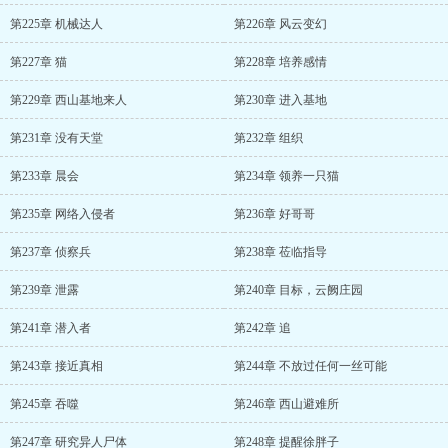
第225章 机械达人
第226章 风云变幻
第227章 猫
第228章 培养感情
第229章 西山基地来人
第230章 进入基地
第231章 没有天堂
第232章 组织
第233章 晨会
第234章 领养一只猫
第235章 网络入侵者
第236章 好哥哥
第237章 侦察兵
第238章 莅临指导
第239章 泄露
第240章 目标，云阙庄园
第241章 潜入者
第242章 追
第243章 接近真相
第244章 不放过任何一丝可能
第245章 吞噬
第246章 西山避难所
第247章 研究异人尸体
第248章 提醒徐胖子