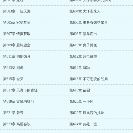
第601章 返程
第602章 大泽市异人的揣测
第603章 一统天海
第604章 大泽市来人
第605章 冠冕堂皇
第606章 准备香饵钓鳖鱼
第607章 情报获取
第608章 倾巢而出
第609章 凝练虚空
第610章 狮子搏兔
第611章 围剿蚀月
第612章 超电磁炮
第613章 潮虎
第614章 镰鼬
第615章 全灭
第616章 不可思议的战局
第617章 天海市的古怪
第618章 征召
第619章 梁悦的疑问
第620章 一小时
第621章 疑云
第622章 凤凰院的挑衅
第623章 高层会议
第624章 共处一室