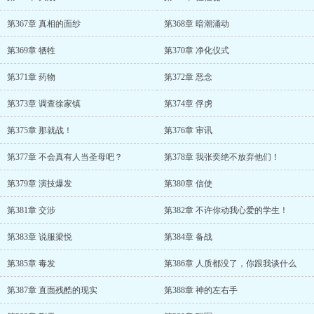
第367章 真相的面纱
第368章 暗潮涌动
第369章 牺牲
第370章 净化仪式
第371章 药物
第372章 恶念
第373章 调查徐家镇
第374章 俘虏
第375章 那就战！
第376章 审讯
第377章 不会真有人当圣母吧？
第378章 我张奕绝不放弃他们！
第379章 演技爆发
第380章 信使
第381章 交涉
第382章 不许你动我心爱的学生！
第383章 说服梁悦
第384章 备战
第385章 毒发
第386章 人质都没了，你跟我谈什么
第387章 直面残酷的现实
第388章 神的左右手