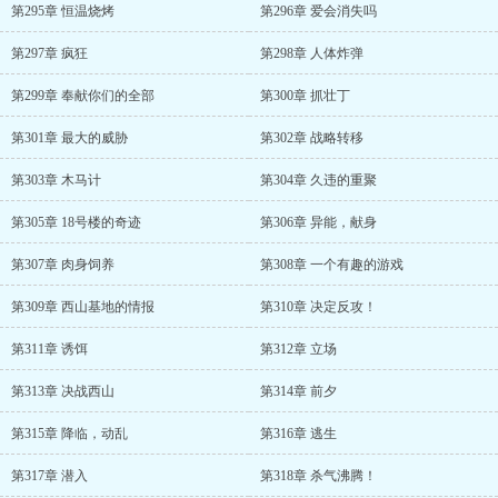
第295章 恒温烧烤
第296章 爱会消失吗
第297章 疯狂
第298章 人体炸弹
第299章 奉献你们的全部
第300章 抓壮丁
第301章 最大的威胁
第302章 战略转移
第303章 木马计
第304章 久违的重聚
第305章 18号楼的奇迹
第306章 异能，献身
第307章 肉身饲养
第308章 一个有趣的游戏
第309章 西山基地的情报
第310章 决定反攻！
第311章 诱饵
第312章 立场
第313章 决战西山
第314章 前夕
第315章 降临，动乱
第316章 逃生
第317章 潜入
第318章 杀气沸腾！