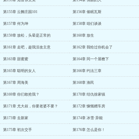
第153章 知音你太美
第154章 俏丽妇人
第155章 云阙庄园101
第156章 催眠瓦斯
第157章 何为坤
第158章 咱们谈谈
第159章 放松，头晕是正常的
第160章 放生
第161章 走吧，趁我没改主意
第162章 我给过你机会了
第163章 甜蜜蜜
第164章 同一个屋檐下
第165章 聪明的女人
第166章 约法三章
第167章 周海美
第168章 渔民
第169章 你们敢抢我？
第170章 结仇徐家镇
第171章 尤大叔，你要老婆不要？
第172章 慷慨赠车房
第173章 去新家
第174章 冰雪·异能
第175章 初次交手
第176章 怎么是你！