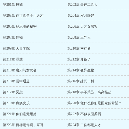
第201章 投诚
第202章 最佳工具人
第203章 你可真是个小天才
第204章 岁月静好
第205章 杨思雅的秘密
第206章 天才女黑客
第207章 怪物
第208章 三异人
第209章 天青学院
第210章 幸存者
第211章 霸凌
第212章 开饭了
第213章 唐刀与女武者
第214章 变异生物
第215章 雪中通道
第216章 殊死一搏
第217章 冥想
第218章 事不关己，高高挂起
第219章 瘫痪女孩
第220章 凭什么你们是国家的希望？
第221章 你们毫无用处
第222章 不似表面柔弱
第223章 目标是你啊，哥哥
第224章 二位都是人才