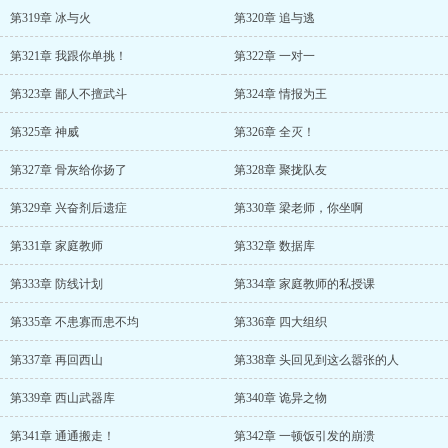
第319章 冰与火
第320章 追与逃
第321章 我跟你单挑！
第322章 一对一
第323章 鄙人不擅武斗
第324章 情报为王
第325章 神威
第326章 全灭！
第327章 骨灰给你扬了
第328章 聚拢队友
第329章 兴奋剂后遗症
第330章 梁老师，你坐啊
第331章 家庭教师
第332章 数据库
第333章 防线计划
第334章 家庭教师的私授课
第335章 不患寡而患不均
第336章 四大组织
第337章 再回西山
第338章 头回见到这么嚣张的人
第339章 西山武器库
第340章 诡异之物
第341章 通通搬走！
第342章 一顿饭引发的崩溃