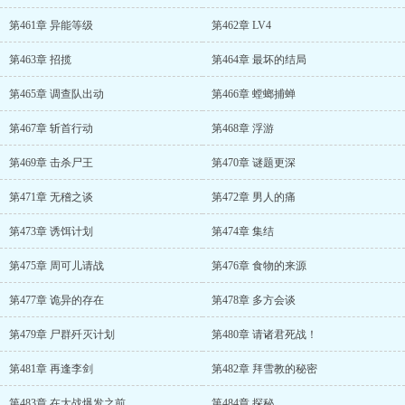
第461章 异能等级
第462章 LV4
第463章 招揽
第464章 最坏的结局
第465章 调查队出动
第466章 螳螂捕蝉
第467章 斩首行动
第468章 浮游
第469章 击杀尸王
第470章 谜题更深
第471章 无稽之谈
第472章 男人的痛
第473章 诱饵计划
第474章 集结
第475章 周可儿请战
第476章 食物的来源
第477章 诡异的存在
第478章 多方会谈
第479章 尸群歼灭计划
第480章 请诸君死战！
第481章 再逢李剑
第482章 拜雪教的秘密
第483章 在大战爆发之前
第484章 探秘