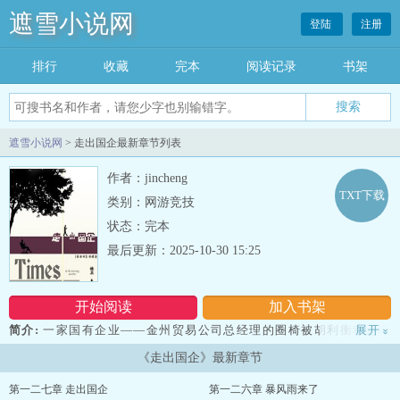
遮雪小说网
登陆
注册
排行
收藏
完本
阅读记录
书架
遮雪小说网
> 走出国企最新章节列表
作者：jincheng
TXT下载
类别：网游竞技
状态：完本
最后更新：2025-10-30 15:25
开始阅读
加入书架
简介:
一家国有企业——金州贸易公司总经理的圈椅被胡利衡幸运地
展开
»
坐上后，成为权利的象征。为了退休后能当上资本家，他把权力当作
《走出国企》最新章节
商品拍卖，一手卖权，一手得利，绝无蚀本。他还有一个嗜好，那就
是与人斗，其乐无穷。他用安抚、挤、压、哄、谝、利诱等等手段排
第一二七章 走出国企
第一二六章 暴风雨来了