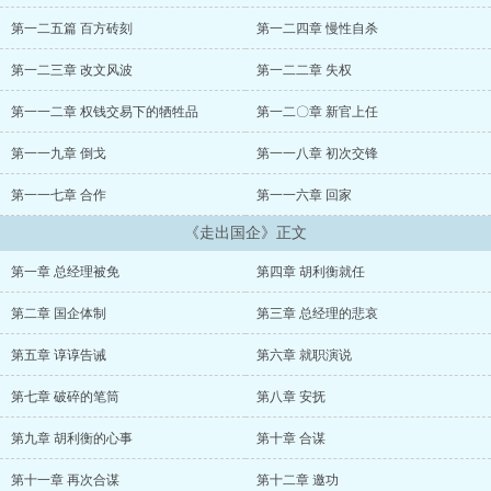
除异己，巩固地位。他觉得自己象个斗牛士，一手娴熟地刺倒张铁
军、魏星良、程思军、何斌、贾为民……等等。他希望人人都应该象
第一二五篇 百方砖刻
第一二四章 慢性自杀
奴才一样屈服在他的权力之下夹着尾巴做人，可是这世上偏偏还有几
个倔强的人存在…… ......
第一二三章 改文风波
第一二二章 失权
第一一二章 权钱交易下的牺牲品
第一二〇章 新官上任
第一一九章 倒戈
第一一八章 初次交锋
第一一七章 合作
第一一六章 回家
《走出国企》正文
第一章 总经理被免
第四章 胡利衡就任
第二章 国企体制
第三章 总经理的悲哀
第五章 谆谆告诫
第六章 就职演说
第七章 破碎的笔筒
第八章 安抚
第九章 胡利衡的心事
第十章 合谋
第十一章 再次合谋
第十二章 邀功