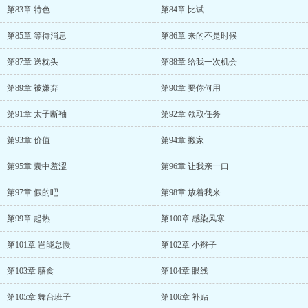
第83章 特色
第84章 比试
第85章 等待消息
第86章 来的不是时候
第87章 送枕头
第88章 给我一次机会
第89章 被嫌弃
第90章 要你何用
第91章 太子断袖
第92章 领取任务
第93章 价值
第94章 搬家
第95章 囊中羞涩
第96章 让我亲一口
第97章 假的吧
第98章 放着我来
第99章 起热
第100章 感染风寒
第101章 岂能怠慢
第102章 小辫子
第103章 膳食
第104章 眼线
第105章 舞台班子
第106章 补贴