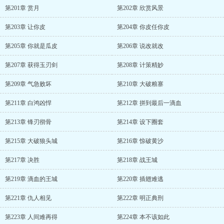
第201章 赏月
第202章 欣赏风景
第203章 让你皮
第204章 你皮任你皮
第205章 你就是瓜皮
第206章 说改就改
第207章 获得玉刃剑
第208章 计策精妙
第209章 气急败坏
第210章 大破粮寨
第211章 白鸿凶悍
第212章 拼到最后一滴血
第213章 锋刃彻骨
第214章 设下圈套
第215章 大破狼头城
第216章 惊破黄沙
第217章 决胜
第218章 战王城
第219章 滴血的王城
第220章 插翅难逃
第221章 仇人相见
第222章 明正典刑
第223章 人间难再得
第224章 本不该如此