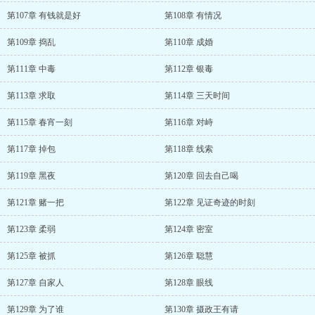
第107章 有钱就是好
第108章 有情况
第109章 捣乱
第110章 成婚
第111章 中毒
第112章 银毒
第113章 求取
第114章 三天时间
第115章 春宵一刻
第116章 对峙
第117章 掉包
第118章 线索
第119章 黑夜
第120章 回去自己喝
第121章 赌一把
第122章 见证奇迹的时刻
第123章 柔弱
第124章 密室
第125章 被抓
第126章 聪慧
第127章 自家人
第128章 眼线
第129章 为了谁
第130章 摄政王有请