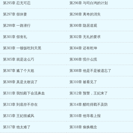
第295章 忍无可忍
第296章 与司白鸿的计划
第297章 假休妻
第298章 离奇的消失
第299章 一路潜行
第300章 隐居道观
第301章 假丧礼
第302章 无礼的要求
第303章 一顿饭吃到天黑
第304章 还有乾坤
第305章 就是这么巧
第306章 慌什么慌
第307章 尴了个大尬
第308章 他是不是被遗忘了
第309章 真是太敢说了
第310章 被看见了
第311章 我怕殿下会流鼻血
第312章 预警，王妃来了
第313章 到底存不存在
第314章 醋吃得戳不及防
第315章 王妃很威风
第316章 他等着上报
第317章 他太难了
第318章 偷换概念