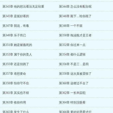
第343章 他的想法看法无足轻重
第344章 怎么没有配合呢
第345章 是挺好看的
第346章 殿下，给你跪了
第347章 我说，有毒
第348章 一个不留
第349章 乐子而已
第350章 拖油瓶才是王者
第351章 她是被蠢死的
第352章 你过来一点
第353章 属于你的贵人
第354章 都什么逻辑
第355章 还是别跳了
第356章 不是三，是四
第357章 谁想要命
第358章 这次真被震惊了
第359章 怕你守不住
第360章 这梗过不去了
第361章 其实也不错
第362章 一长串囚犯
第363章 收拾待用
第364章 特别没眼看
第365章 发生了什么
第366章 要好好恩爱才行