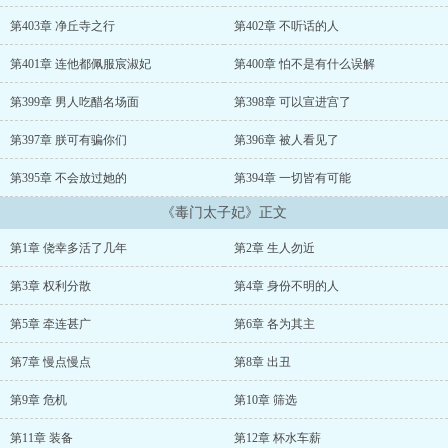
下药消除了关于流奕辰的所有记忆...
第403章 净丘寺之行
第402章 不听话的人
第401章 连他都佩服宸淑妃
第400章 怕不是有什么误解
第399章 男人吃醋名场面
第398章 可以宣进宫了
第397章 朕可有骗你们
第396章 被人看见了
第395章 不会放过她的
第394章 一切皆有可能
《毒门太子妃》正文
第1章 侥幸多活了几年
第2章 生人勿近
第3章 权利分散
第4章 身份不明的人
第5章 牵连甚广
第6章 各为其主
第7章 慢点慢点
第8章 出丑
第9章 危机
第10章 筛选
第11章 装备
第12章 杯水车薪