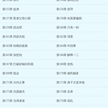
第153章 商讨
第154章 接风洗尘
第155章 徒弟
第156章 箭羽
第157章 医者父母心呢
第158章 你莫要骗我
第159章 回去吧
第160章 只有一间
第161章 同床共枕
第162章 清香
第163章 幼稚的套路
第164章 咋回事
第165章 加把劲
第166章 解释一二
第167章 打破砂锅问到底
第168章 发热
第169章 抵达
第170章 难民颇多
第171章 分内之事
第172章 身子才是本钱
第173章 共渡难关
第174章 名单
第175章 当局者迷
第176章 添乱