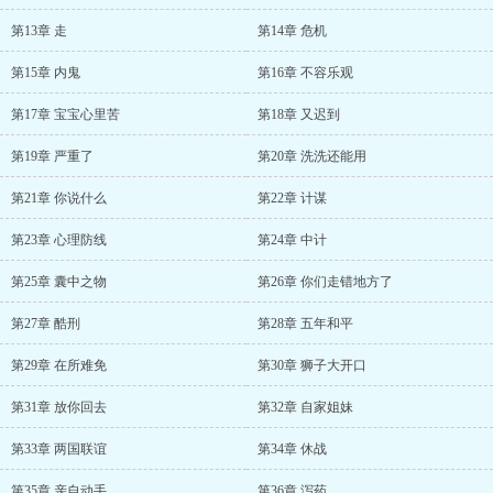
第13章 走
第14章 危机
第15章 内鬼
第16章 不容乐观
第17章 宝宝心里苦
第18章 又迟到
第19章 严重了
第20章 洗洗还能用
第21章 你说什么
第22章 计谋
第23章 心理防线
第24章 中计
第25章 囊中之物
第26章 你们走错地方了
第27章 酷刑
第28章 五年和平
第29章 在所难免
第30章 狮子大开口
第31章 放你回去
第32章 自家姐妹
第33章 两国联谊
第34章 休战
第35章 亲自动手
第36章 泻药