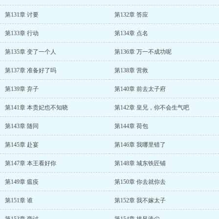
第131章 讨要
第132章 答应
第133章 行动
第134章 点名
第135章 变了一个人
第136章 万一不成功呢
第137章 准备好了吗
第138章 营救
第139章 弃子
第140章 前去太子府
第141章 本贵妃也不知晓
第142章 皇兄，你不会生气吧
第143章 随同
第144章 荷包
第145章 赴宴
第146章 我哪里错了
第147章 本王看好你
第148章 城东铁匠铺
第149章 瘟疫
第150章 你去就你去
第151章 谁
第152章 我不嫁太子