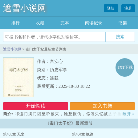
遮雪小说网
登陆
注册
排行
收藏
完本
阅读记录
书架
遮雪小说网
> 毒门太子妃最新章节列表
作者：言安心
TXT下载
类别：历史军事
状态：连载
最后更新：2025-10-30 18:22
开始阅读
加入书架
简介:
祁连门满门因皇帝被灭，她想报仇，假装失忆被太子捡起，太
展开
»
子知道她的身份，想利用她的身份重新建立一个祁连门并为自己所
《毒门太子妃》最新章节
用，但是宋芷瑶潜伏在太子的身边，企图通过太子建立势力，灭掉皇
帝。 她曾经失忆过，在七年前，流奕辰离开祁连门之后，宋芷瑶被
第405章 无尘
第404章 抵达