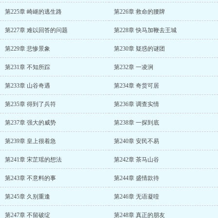
第225章 崎岖的逃生路
第226章 救命的腰牌
第227章 难以回答的问题
第228章 快马加鞭去王城
第229章 悲惨景象
第230章 疑惑的谜团
第231章 不知所踪
第232章 一凌涧
第233章 山谷奇遇
第234章 奇货可居
第235章 得到了兵符
第236章 调查实情
第237章 强大的威势
第238章 一探到底
第239章 皇上很着急
第240章 安民不易
第241章 宋芷瑶的想法
第242章 茶马山谷
第243章 不意料的事
第244章 盛情款待
第245章 久别重逢
第246章 无语凝噎
第247章 不留破绽
第248章 真正的朋友