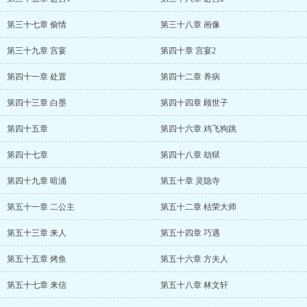
第三十七章 偷情
第三十八章 画像
第三十九章 宫宴
第四十章 宫宴2
第四十一章 处置
第四十二章 养病
第四十三章 白墨
第四十四章 顾世子
第四十五章
第四十六章 鸡飞狗跳
第四十七章
第四十八章 劫狱
第四十九章 暗涌
第五十章 灵隐寺
第五十一章 二公主
第五十二章 枯荣大师
第五十三章 来人
第五十四章 巧遇
第五十五章 烤鱼
第五十六章 方夫人
第五十七章 来信
第五十八章 林文轩