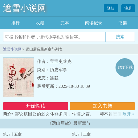
遮雪小说网
登陆
注册
排行
收藏
完本
阅读记录
书架
遮雪小说网
> 远山眉黛最新章节列表
作者：宝宝史莱克
TXT下载
类别：历史军事
状态：连载
最后更新：2025-10-30 18:39
开始阅读
加入书架
简介:
都说镇国公的幺女体弱多病，怯懦少言。 却不曾想鬼门关头
展开
»
走一遭，再醒来时连亲娘都说她变了。 宅门深，朝堂远。 林宜黛
《远山眉黛》最新章节
卷着两世的记忆，誓要为自己谋出一个未来。...
第八十五章
第八十三章