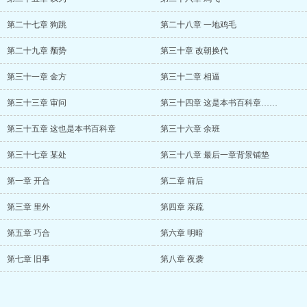
第二十七章 狗跳
第二十八章 一地鸡毛
第二十九章 颓势
第三十章 改朝换代
第三十一章 金方
第三十二章 相逼
第三十三章 审问
第三十四章 这是本书百科章……
第三十五章 这也是本书百科章
第三十六章 余班
第三十七章 某处
第三十八章 最后一章背景铺垫
第一章 开合
第二章 前后
第三章 里外
第四章 亲疏
第五章 巧合
第六章 明暗
第七章 旧事
第八章 夜袭