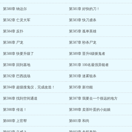
第580章 纳达尔
第581章 好快的刀！
第582章 亡灵大军
第583章 快刀虐杀
第584章 反扑
第585章 孤单英雄
第586章 尸龙
第587章 秒杀尸龙
第588章 快要升级了
第589章 晋升6级驱鬼者
第590章 回到基地
第591章 100名最强异能者
第592章 巴西战场
第593章 迷雾狙杀
第594章 超级搜鬼仪，完成改造！
第595章 新功能
第596章 找到空间通道
第597章 我要去一个很远的地方
第598章 传送！
第599章 卖茶叶蛋的小姑娘
第600章 上官帮
第601章 和尚