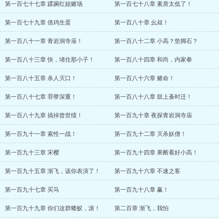
第一百七十七章 蹂躏红姐赌场
第一百七十八章 素质太低了！
第一百七十九章 借鸡生蛋
第一百八十章 幺叔！
第一百八十一章 青岩洞寺庙！
第一百八十二章 小高？垫脚石？
第一百八十三章 快，堵住那小子！
第一百八十四章 和尚，内家拳
第一百八十五章 杀人灭口！
第一百八十六章 赌命！
第一百八十七章 罪孽深重！
第一百八十八章 鼓上蚤时迁！
第一百八十九章 搞掉曾世绩！
第一百九十章 夜探青岩洞寺庙
第一百九十一章 索性一战！
第一百九十二章 灭杀妖僧！
第一百九十三章 宋樱
第一百九十四章 果断看好小高！
第一百九十五章 渐飞，该你表演了！
第一百九十六章 不速之客
第一百九十七章 买马
第一百九十八章 赢！
第一百九十九章 你们这群蝼蚁，滚！
第二百章 渐飞，我怕