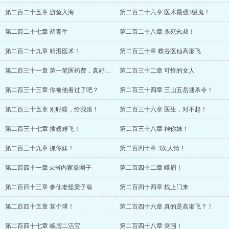
第二百二十五章 游鱼入海
第二百二十六章 医术最强3级鬼！
第二百二十七章 胡青牛
第二百二十八章 杀死幺叔！
第二百二十九章 精湛医术！
第二百三十章 蝶谷医仙高渐飞
第二百三十一章 第一笔医药费，真好赚！
第二百三十二章 可怜的女人
第二百三十三章 你被他看过了吧？
第二百三十四章 三山五岳通杀令！
第二百三十五章 别聒噪，给我滚！
第二百三十六章 医生，对不起！
第二百三十七章 插翅难飞！
第二百三十八章 神你妹！
第二百三十九章 抓你妹！
第二百四十章 3次人情！
第二百四十一章 sc省内家拳圈子
第二百四十二章 峨眉！
第二百四十三章 参仙老怪梁子翁
第二百四十四章 找上门来
第二百四十五章 算个球！
第二百四十六章 真的是高渐飞？！
第二百四十七章 峨眉二活宝
第二百四十八章 突围！