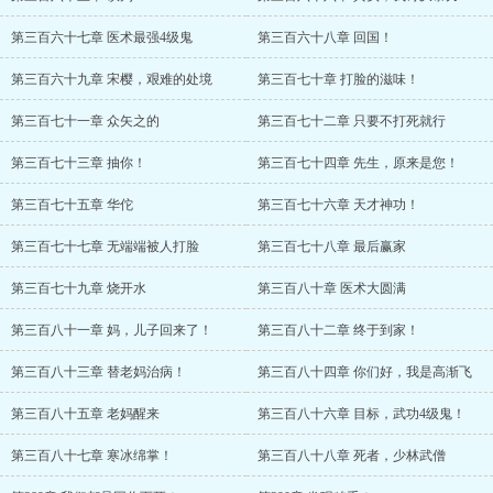
第三百六十七章 医术最强4级鬼
第三百六十八章 回国！
第三百六十九章 宋樱，艰难的处境
第三百七十章 打脸的滋味！
第三百七十一章 众矢之的
第三百七十二章 只要不打死就行
第三百七十三章 抽你！
第三百七十四章 先生，原来是您！
第三百七十五章 华佗
第三百七十六章 天才神功！
第三百七十七章 无端端被人打脸
第三百七十八章 最后赢家
第三百七十九章 烧开水
第三百八十章 医术大圆满
第三百八十一章 妈，儿子回来了！
第三百八十二章 终于到家！
第三百八十三章 替老妈治病！
第三百八十四章 你们好，我是高渐飞
第三百八十五章 老妈醒来
第三百八十六章 目标，武功4级鬼！
第三百八十七章 寒冰绵掌！
第三百八十八章 死者，少林武僧