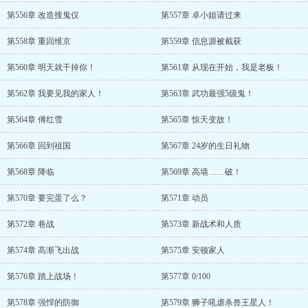
第556章 改造搜鬼仪
第557章 卓小姐请过来
第558章 重回维京
第559章 信息源被截获
第560章 明天就干掉你！
第561章 从现在开始，我是老板！
第562章 我要见我的家人！
第563章 武功最强5级鬼！
第564章 傅红雪
第565章 惊天变故！
第566章 回到祖国
第567章 24岁的生日礼物
第568章 降临
第569章 高墙……破！
第570章 要完蛋了么？
第571章 动员
第572章 巷战
第573章 新战术和人质
第574章 高渐飞出战
第575章 安顿家人
第576章 踏上战场！
第577章 0/100
第578章 强悍的防御
第579章 狮子吼虐杀兽王星人！