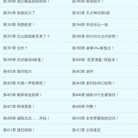
第389章 我们都是因你而死！
第390章 发现凶手！
第391章 彻底玩大了
第392章 天才神功第6层
第393章 局势剧变！
第394章 华语乐坛一姐
第395章 怎么跑我家里来了？
第396章 你们付出点代价吧！
第397章 合作？
第398章 凑够10w驱鬼点！
第399章 武功最强4级鬼！
第400章 ‘恶贯满盈\’段延庆！
第401章 隔空指力
第402章 谈判
第403章 叫我一声前辈吧！
第404章 老朽给你们掠阵！
第405章 晚辈恭送前辈！
第406章 抽取10个比赛项目！
第407章 聘请黑客！
第408章 作弊！
第409章 抽取仪式……开始！
第410章 全世界聚焦的仪式！
第411章 激烈得很！
第412章 尘埃落定