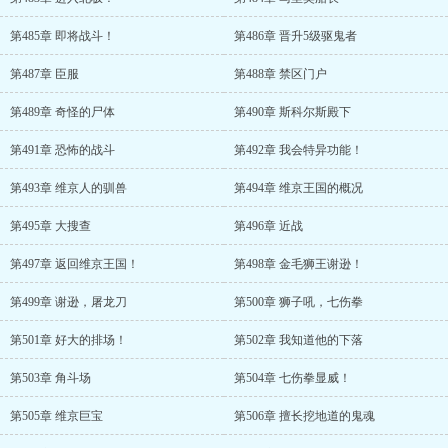
第485章 即将战斗！
第486章 晋升5级驱鬼者
第487章 臣服
第488章 禁区门户
第489章 奇怪的尸体
第490章 斯科尔斯殿下
第491章 恐怖的战斗
第492章 我会特异功能！
第493章 维京人的驯兽
第494章 维京王国的概况
第495章 大搜查
第496章 近战
第497章 返回维京王国！
第498章 金毛狮王谢逊！
第499章 谢逊，屠龙刀
第500章 狮子吼，七伤拳
第501章 好大的排场！
第502章 我知道他的下落
第503章 角斗场
第504章 七伤拳显威！
第505章 维京巨宝
第506章 擅长挖地道的鬼魂