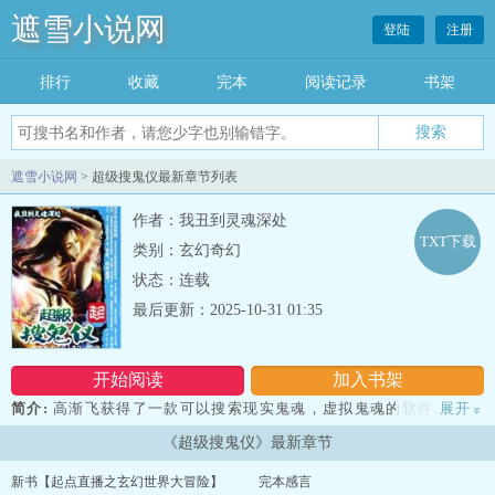
遮雪小说网
登陆
注册
排行
收藏
完本
阅读记录
书架
遮雪小说网
> 超级搜鬼仪最新章节列表
作者：我丑到灵魂深处
TXT下载
类别：玄幻奇幻
状态：连载
最后更新：2025-10-31 01:35
开始阅读
加入书架
简介:
高渐飞获得了一款可以搜索现实鬼魂，虚拟鬼魂的软件。 从
展开
»
此之后…… 快意恩仇，风生水起！ 呃，田伯光，白日鼠白胜，江
《超级搜鬼仪》最新章节
南七怪，胡青牛……这些都只是低级鬼而已！ ……………… ps：
本故事纯属虚构，请务对号入座 (本站郑重提醒：本故事纯属虚构，
新书【起点直播之玄幻世界大冒险】
完本感言