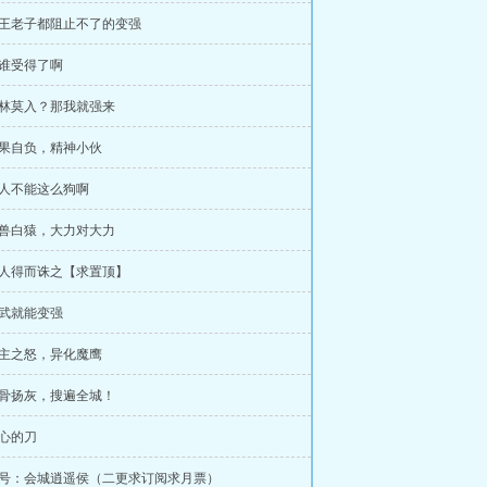
天王老子都阻止不了的变强
这谁受得了啊
逢林莫入？那我就强来
后果自负，精神小伙
做人不能这么狗啊
异兽白猿，大力对大力
人人得而诛之【求置顶】
练武就能变强
寨主之怒，异化魔鹰
挫骨扬灰，搜遍全城！
伤心的刀
：称号：会城逍遥侯（二更求订阅求月票）