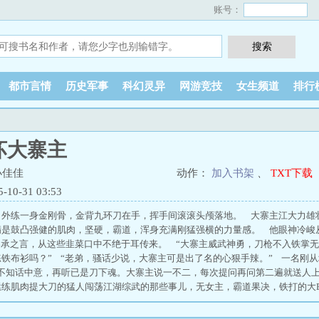
账号：
都市言情
历史军事
科幻灵异
网游竞技
女生频道
排行
坏大寨主
小佳佳
动作：
加入书架
、
TXT下载
0-31 03:53
，外练一身金刚骨，金背九环刀在手，挥手间滚滚头颅落地。 大寨主江大力雄
满是鼓凸强健的肌肉，坚硬，霸道，浑身充满刚猛强横的力量感。 他眼神冷峻
承之言，从这些韭菜口中不绝于耳传来。 “大寨主威武神勇，刀枪不入铁掌无
铁布衫吗？” “老弟，骚话少说，大寨主可是出了名的心狠手辣。” 一名刚
不知话中意，再听已是刀下魂。大寨主说一不二，每次提问再问第二遍就送人上
练肌肉提大刀的猛人闯荡江湖综武的那些事儿，无女主，霸道果决，铁打的大BOSS