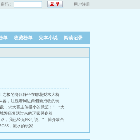
密码：
用户注册
榜单
收藏榜单
完本小说
阅读记录
壮之极的身躯静坐在雕花梨木大椅
从容，注视着周边两侧新招收的玩
敌，求大寨主传授小的武艺！” “大
从城隍庙复活过来的玩家哭丧着
路，我已经无FK可说。” 简介凑合
，流水的玩家.....