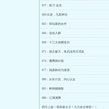
057：新刀·金光
060:出发，九阳神功
063：和玩家的合作
066：送你入葬
068：十三太保横练功
071：据点被灭，朱武连环庄消息
074：魔鹰啖白猿
077：我愿称你为很强
080：从长计议，内心认怂
083：树倒猢狲散
086：江湖沸腾
明天上架！黑风寨火力！大力攻过来吧！！