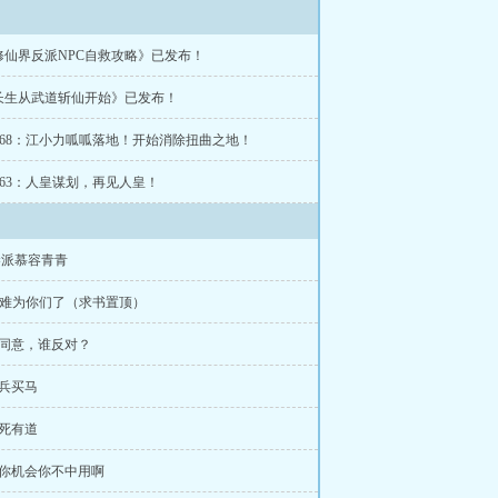
修仙界反派NPC自救攻略》已发布！
长生从武道斩仙开始》已发布！
~1568：江小力呱呱落地！开始消除扭曲之地！
~1563：人皇谋划，再见人皇！
天琴派慕容青青
7：难为你们了（求书置顶）
谁同意，谁反对？
招兵买马
取死有道
给你机会你不中用啊