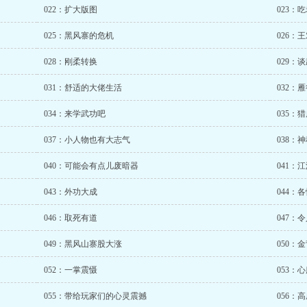
022：扩大版图
023：
025：黑风寨的危机
026：
028：刚柔转换
029：
031：舒适的大佬生活
032：
034：来学武功吧
035：
037：小人物也有大志气
038：
040：可能会有点儿废暗器
041：
043：外功大成
044：
046：取死有道
047：
049：黑风山寨股大涨
050：
052：一掌震慑
053：
055：带给玩家们的心灵震撼
056：