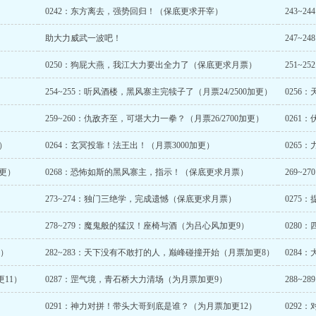
0242：东方离去，强势回归！（保底更求开宰）
助大力威武一波吧！
247~
0250：狗屁大燕，我江大力要出全力了（保底更求月票）
251~
254~255：听风酒楼，黑风寨主完犊子了（月票24/2500加更）
0256
）
259~260：仇敌齐至，可堪大力一拳？（月票26/2700加更）
0261
更）
0264：玄冥投靠！法王出！（月票3000加更）
0265
加更）
0268：恐怖如斯的黑风寨主，指示！（保底更求月票）
269~
）
273~274：独门三绝学，完成遗憾（保底更求月票）
0275
278~279：魔鬼般的猛汉！座椅与酒（为吕心风加更9）
0280
票）
282~283：天下没有不敢打的人，巅峰碰撞开始（月票加更8）
0284
更11）
0287：罡气境，青石桥大力清场（为月票加更9）
288~
0291：神力对拼！带头大哥到底是谁？（为月票加更12）
0292