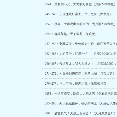
0241：莫名的不安，大力的好算盘（月票2200加更）
245~246：正道拥戴好寨主，华山之耻（保底更）
0249：慕容，大声说出你的目的（为月票2300加更）
0253：群雄并起，天下双龙（保底更）
257~258：北冥凌波，统统融为一炉（保底五千多字
262~263：力的美学，打爆一切！（月票28/2900加
266~267：气运双龙，我大力掌之！（月票31/3200
271~272：六脉神剑挠痒痒，乾罗山城（月票加更4
276~277：华山宝地，镜湖之乱（保底求月票）
0281：一切皆虚妄，踩高山大川之志（保底更求月
285~286：两大隐藏任务，强抓镇南王（为吕心风加
0290：酒壮豪气！大战三百回合！（为月票加更11）