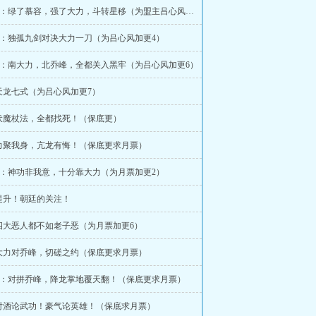
243~244：绿了慕容，强了大力，斗转星移（为盟主吕心风加更2）
248：独孤九剑对决大力一刀（为吕心风加更4）
252：南大力，北乔峰，全都关入黑牢（为吕心风加更6）
：天龙七式（为吕心风加更7）
：伏魔杖法，全都找死！（保底更）
：力聚我身，亢龙有悔！（保底更求月票）
270：神功非我意，十分靠大力（为月票加更2）
：提升！朝廷的关注！
：四大恶人都不如老子恶（为月票加更6）
：大力对乔峰，切磋之约（保底更求月票）
289：对拼乔峰，降龙掌地覆天翻！（保底更求月票）
：对酒论武功！豪气论英雄！（保底求月票）