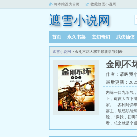
将本站设为首页
收藏遮雪小说网
遮雪小说网
首页
永久书架
玄幻奇幻
武侠仙侠
遮雪小说网
> 金刚不坏大寨主最新章节列表
金刚不
作者：请叫我
最后更新：2025-1
内练一口九阳气
上，虎皮大衣下
家。 各种阿谀奉
寨主，敏感肌能练
脸，“像我，初听
看，总之就是个猛