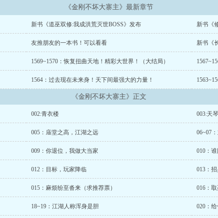
《金刚不坏大寨主》最新章节
新书《道巫双修:我成洪荒灭世BOSS》发布
新书《
友推朋友的一本书！可以看看
新书《
1569~1570：恢复扭曲天地！精彩大世界！（大结局）
1567
1564：过去现在未来身！天下间最强大的力量！
1563
《金刚不坏大寨主》正文
002:青衣楼
003:
005：庙堂之高，江湖之远
06~0
009：你退位，我做大当家
010：
012：目标，玩家降临
013：
015：麻烦纷至沓来（求推荐票）
016：
18~19：江湖人称浑身是胆
020：