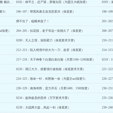
190~191：大智大通，七巧化骨散（为盟主梦梦·贝莉雅·戴比加更2）
0192：林平之，赶尸派，胖瘦头陀（为盟主大眠加更）
0193
更3）
196~197：帮黑风寨主攻克苏星河（保底更）
撑不住了，瞌睡来急了！
201~
ad加更）
204~205：拈花指，老子等这一刻很久了（保底更）
0209：天人之境，洛阳霸刀（保底更求月票）
210~
212~213：陷入绝境中的大力一刀，改变（保底更）
214~
217~218：天子神拳？白眉白发白脸（月票1100~1200加更）
0219
0220：我江大力，就要强行凑热闹（保底更求月票）
221~
224~225：致命一针，剑匣换一命（为盟主asd加更5）
226~
228~229：南海奇阵，蛮力开石（月票1400、1500加更）
230~
0234：盗帅盗圣的坚持（万字更求月票）
235~
0238：大战两大盗，风起一剑（保底更）
239~