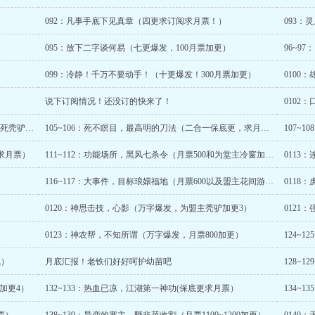
092：凡事手底下见真章（四更求订阅求月票！）
093
095：放下二字谈何易（七更爆发，100月票加更）
099：冷静！千万不要动手！（十更爆发！300月票加更）
0100
说下订阅情况！还没订的快来了！
0102
103～104：手下留情，秋风秋雨愁煞人（爆发，盟主死秃驴加更2/5）
105~106：死不瞑目，最高明的刀法（二合一保底更，求月票）
，求月票）
111~112：功能场所，黑风七杀令（月票500和为堂主冷窗加更）
0113
116~117：大事件，目标琅嬛福地（月票600以及盟主花间游加更2）
0118
0120：神思击技，心影（万字爆发，为盟主秃驴加更3）
0121
0123：神农帮，不知所谓（万字爆发，月票800加更）
124~
完）
月底汇报！老铁们好好呵护幼苗吧
128~
郎加更4）
132~133：热血已凉，江湖第一神功(保底更求月票）
134~