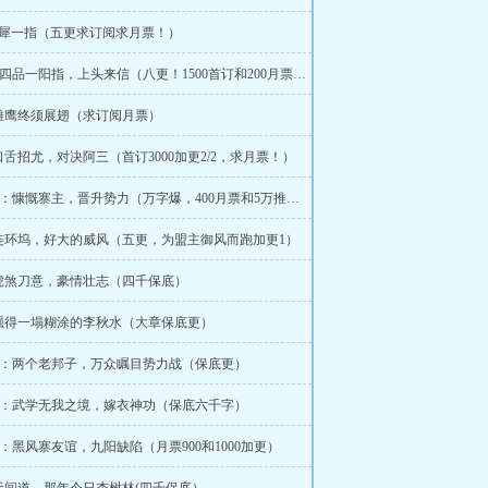
：灵犀一指（五更求订阅求月票！）
96~97：四品一阳指，上头来信（八更！1500首订和200月票加更）
：雄鹰终须展翅（求订阅月票）
：口舌招尤，对决阿三（首订3000加更2/2，求月票！）
107~108：慷慨寨主，晋升势力（万字爆，400月票和5万推票加更）
：连环坞，好大的威风（五更，为盟主御风而跑加更1）
：虎煞刀意，豪情壮志（四千保底）
：强得一塌糊涂的李秋水（大章保底更）
125：两个老邦子，万众瞩目势力战（保底更）
129：武学无我之境，嫁衣神功（保底六千字）
135：黑风寨友谊，九阳缺陷（月票900和1000加更）