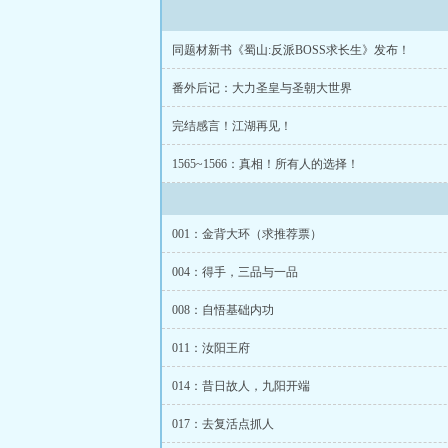
同题材新书《蜀山:反派BOSS求长生》发布！
番外后记：大力圣皇与圣朝大世界
完结感言！江湖再见！
1565~1566：真相！所有人的选择！
001：金背大环（求推荐票）
004：得手，三品与一品
008：自悟基础内功
011：汝阳王府
014：昔日故人，九阳开端
017：去复活点抓人