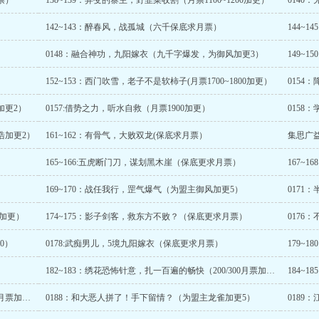
票）
138~139：异变的寨主，野韭菜收割（月票1100~1200加更）
0140
142~143：醉春风，战孤城（六千保底求月票）
144~1
0148：融合神功，九阳嫁衣（九千字爆发，为御风加更3）
149~
152~153：西门吹雪，老子不是软柿子(月票1700~1800加更）
0154
加更2）
0157:借势之力，听水自救（月票1900加更）
0158
浩加更2）
161~162：有骨气，大败双龙(保底求月票）
集思广
165~166:五虎断门刀，谋划黑木崖（保底更求月票）
167~
169~170：战任我行，罡气爆气（为盟主御风加更5）
0171
爺加更）
174~175：影子剑客，救东方不败？（保底更求月票）
0176
0）
0178:武痴男儿，5境九阳嫁衣（保底更求月票）
182~183：绣花恐怖针意，扎一百遍的畅快（200/300月票加更）
184~
186~187：南慕容不过如此，大力锤家奴（400、500月票加更）
0188：和大恶人拼了！手下留情？（为盟主龙雀加更5）
018