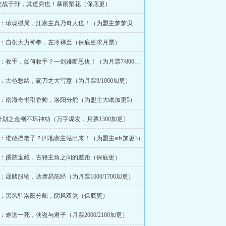
：龙战于野，其道穷也！暴雨梨花（保底更）
198~199：珍珑棋局，江寨主真乃奇人也！（为盟主梦梦贝利亚加更4）
202：自创大力神拳，左冷禅至（保底更求月票）
206~207：收手，如何收手？一剑难断恩仇！（为月票7/800加更）
211：古色愁绪，霸刀之大写意（为月票9/1000加更）
215：南海奇书引香帅，洛阳分舵（为盟主大眠加更5）
：计划之金刚不坏神功（万字爆发，月票1300加更）
222：谁敢挡老子？四地寨主站出来！（为盟主ads加更3）
227：蹊跷宝藏，古籍主角之间的差距（保底更）
231：愿赌服输，达摩易筋经（为月票1600/1700加更）
236：黑风驻洛阳分舵，阴风双煞（保底更）
240：难逃一死，侠盗与君子（月票2000/2100加更）