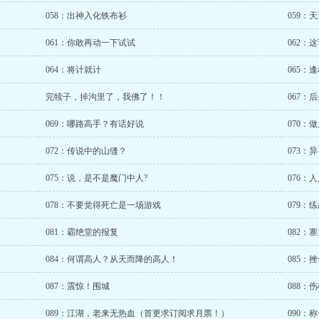
058：出神入化铁布衫
059：
061：你敢再动一下试试
062：
064：将计就计
065：
完犊子，掉沟里了，我佛了！！
067：
069：哪路高手？有话好说
070：
072：传说中的山缝？
073：
075：说，是不是魔门中人?
076：
078：不要觉得死亡是一场游戏
079：
081：霸绝堂的报复
082：
084：何谓高人？从天而降的高人！
085：
087：震惊！围城
088：
089：江湖，老来无热血（首更求订阅求月票！）
090