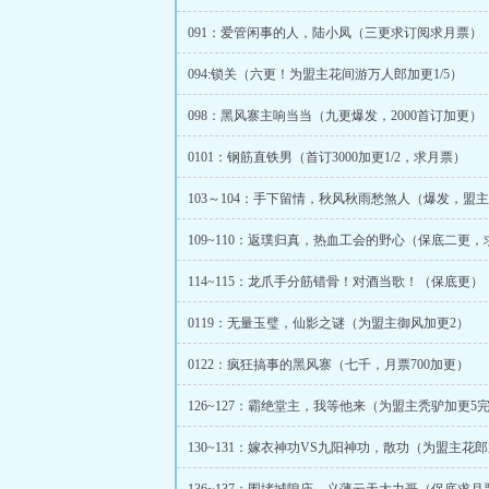
091：爱管闲事的人，陆小凤（三更求订阅求月票）
094:锁关（六更！为盟主花间游万人郎加更1/5）
098：黑风寨主响当当（九更爆发，2000首订加更）
0101：钢筋直铁男（首订3000加更1/2，求月票）
109~110：返璞归真，热血工会的野心（保底二更
114~115：龙爪手分筋错骨！对酒当歌！（保底更）
0119：无量玉璧，仙影之谜（为盟主御风加更2）
0122：疯狂搞事的黑风寨（七千，月票700加更）
126~127：霸绝堂主，我等他来（为盟主秃驴加更5
130~131：嫁衣神功VS九阳神功，散功（为盟主花