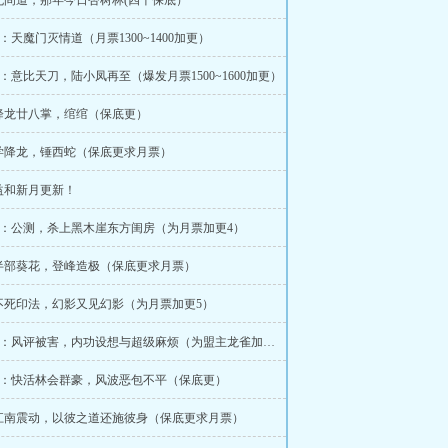
：无间道，那年今日杏树林(四千保底）
45：天魔门灭情道（月票1300~1400加更）
150：意比天刀，陆小凤再至（爆发月票1500~1600加更）
：降龙廿八掌，绾绾（保底更）
：学降龙，锤西蛇（保底更求月票）
益和新月更新！
168：公测，杀上黑木崖东方闺房（为月票加更4）
：半部葵花，登峰造极（保底更求月票）
：不死印法，幻影又见幻影（为月票加更5）
179~180：风评被害，内功设想与超级麻烦（为盟主龙雀加更4）
185：快活林会群豪，风波恶包不平（保底更）
9：江南震动，以彼之道还施彼身（保底更求月票）