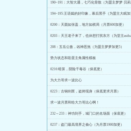
194~195:王语嫣的好印象，幕后黑手（为盟主大眠加
0200：天圆如张盖，地方如棋局（月票600加更）
0203：天王老子来了，也休想打扰东方（为堂主asds
208：五岳公敌，凶神恶煞（为盟主梦梦加更5）
势力状态和彩蛋主角属性模板
0216:暗算，阴险千毒谷（保底更）
为大力哥求一波比心
0223：古铜剑匣，盗帅现身（保底更求月票）
求一波月票和给大力哥比心啊！
232～233：神功到手，城门口的名场面（保底更）
0237：盗门最高境界之偷心（为月票1900加更）