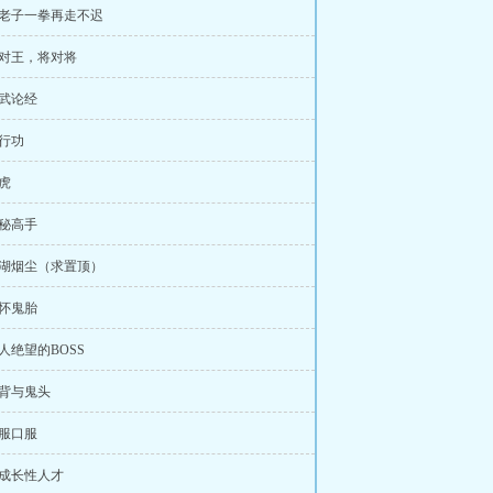
吃老子一拳再走不迟
王对王，将对将
谈武论经
雁行功
猎虎
神秘高手
江湖烟尘（求置顶）
各怀鬼胎
令人绝望的BOSS
金背与鬼头
心服口服
高成长性人才