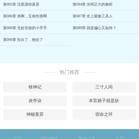
第083章 沈星源你真茶
第084章 光明正大的偷听
第086章 来啊，互相伤害啊
第087章 史上最惨工具人
第088章 无处安放的小手手
第089章 就是偏心又如何？
第090章 告白了，抱住了
热门推荐
牧神记
三寸人间
炎帝诀
本官娘子就是妖
神秘复苏
宿命之环
首页
我的书架
阅读记录
顶部↑