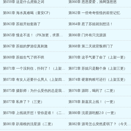
第059章 这是什么虎狼之词
第060章 恩恩爱爱，渔网荡悠悠
第061章 海水真难喝（童安CP）
第062章 一些奇奇怪怪的前世记忆
第063章 苏姐开始套路了
第064章 惹了苏姐就别想活！
第065章 慢走不送！（PK加更，求票票！求章评！求支持！）
第066章 门外有只沈源源
第067章 苏姐的梦游症真刺激
第068章 第二天就背叛师门了
第069章 苏姐生气了哄不哄
第070章 这手气要了命了（上架一更）
第071章 一个没刹住，扑到了！（上架二更）
第072章 苏姐只是翻个身（上架三更）
第073章 有女人还要什么男人（上架四更）
第074章 硬塞狗粮可还行（上架五更）
第075章 摄影师：为什么受伤的总是我（一更）
第076章 源郎，喝药了（二更）
第077章 私奔了？（三更）
第078章 新嘉宾上线！（一更）
第079章 上线就开怼！管你是谁！（二更）
第080章 沈星源吃醋2.0（一更）
第081章 趴墙根的沈星源（二更）
第082章 源哥怎么突然柔弱了？（今天只有一更）