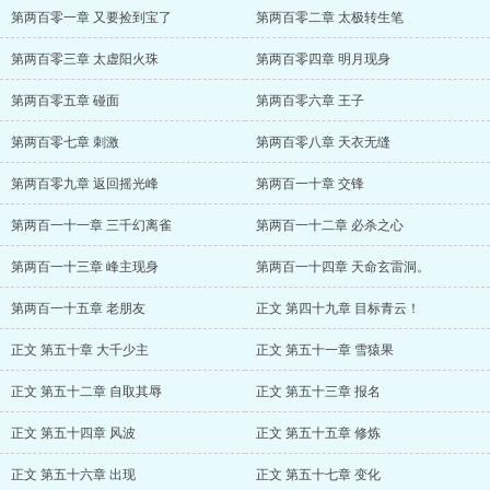
第两百零一章 又要捡到宝了
第两百零二章 太极转生笔
第两百零三章 太虚阳火珠
第两百零四章 明月现身
第两百零五章 碰面
第两百零六章 王子
第两百零七章 刺激
第两百零八章 天衣无缝
第两百零九章 返回摇光峰
第两百一十章 交锋
第两百一十一章 三千幻离雀
第两百一十二章 必杀之心
第两百一十三章 峰主现身
第两百一十四章 天命玄雷洞。
第两百一十五章 老朋友
正文 第四十九章 目标青云！
正文 第五十章 大千少主
正文 第五十一章 雪猿果
正文 第五十二章 自取其辱
正文 第五十三章 报名
正文 第五十四章 风波
正文 第五十五章 修炼
正文 第五十六章 出现
正文 第五十七章 变化