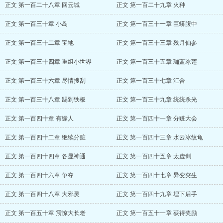
正文 第一百二十八章 回云城
正文 第一百二十九章 火种
正文 第一百三十章 小岛
正文 第一百三十一章 巨蟒腹中
正文 第一百三十二章 宝地
正文 第一百三十三章 残月仙参
正文 第一百三十四章 重组小世界
正文 第一百三十五章 珈蓝冰莲
正文 第一百三十六章 尽情搜刮
正文 第一百三十七章 汇合
正文 第一百三十八章 踢到铁板
正文 第一百三十九章 统统杀光
正文 第一百四十章 有缘人
正文 第一百四十一章 分赃大会
正文 第一百四十二章 继续分赃
正文 第一百四十三章 水云冰纹龟
正文 第一百四十四章 各显神通
正文 第一百四十五章 太虚剑
正文 第一百四十六章 争夺
正文 第一百四十七章 异变突生
正文 第一百四十八章 大邪灵
正文 第一百四十九章 埋下后手
正文 第一百五十章 震惊大长老
正文 第一百五十一章 获得奖励