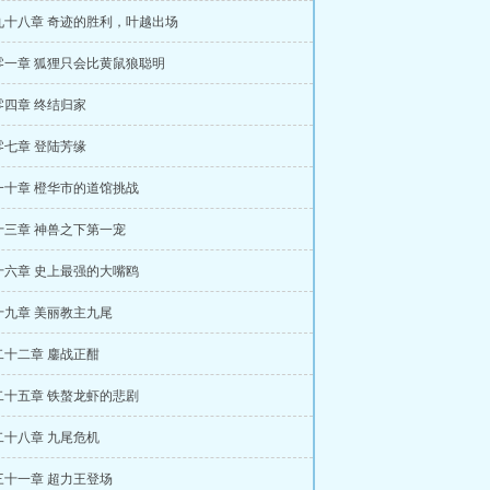
九十八章 奇迹的胜利，叶越出场
零一章 狐狸只会比黄鼠狼聪明
零四章 终结归家
零七章 登陆芳缘
一十章 橙华市的道馆挑战
十三章 神兽之下第一宠
十六章 史上最强的大嘴鸥
十九章 美丽教主九尾
二十二章 鏖战正酣
二十五章 铁螯龙虾的悲剧
二十八章 九尾危机
三十一章 超力王登场