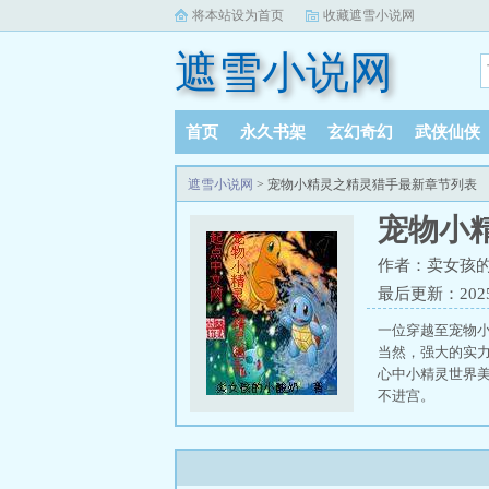
将本站设为首页
收藏遮雪小说网
遮雪小说网
首页
永久书架
玄幻奇幻
武侠仙侠
遮雪小说网
> 宠物小精灵之精灵猎手最新章节列表
宠物小
作者：卖女孩
最后更新：2025-1
一位穿越至宠物
当然，强大的实
心中小精灵世界美
不进宫。