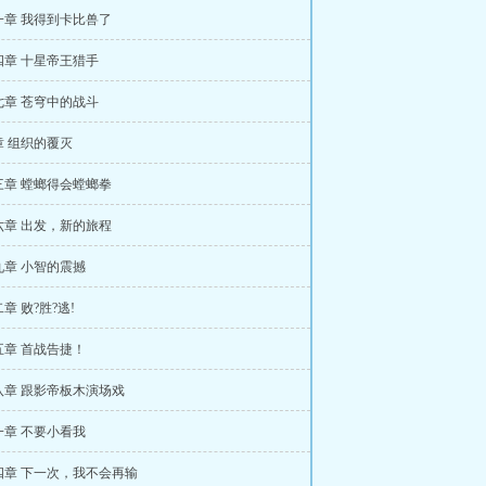
一章 我得到卡比兽了
四章 十星帝王猎手
七章 苍穹中的战斗
章 组织的覆灭
三章 螳螂得会螳螂拳
六章 出发，新的旅程
九章 小智的震撼
章 败?胜?逃!
五章 首战告捷！
八章 跟影帝板木演场戏
一章 不要小看我
四章 下一次，我不会再输