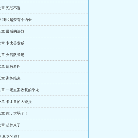
七章 死战不退
章 我和超梦有个约会
三章 最后的决战
六章 卡比兽发威
九章 火箭队登场
二章 请教希巴
五章 训练结束
八章 一场血案收复的乘龙
一章 卡比兽的大碰撞
四章 你，太弱了！
七章 超梦来了
章 奥义的威力