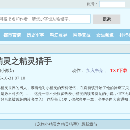
账号：
都市言情
历史军事
科幻灵异
网游竞技
女生频道
排行
精灵之精灵猎手
的小酸奶
动作：
加入书架
、
TXT下载
0-31 07:10
小精灵世界的男人，带着他对小精灵的资料记忆，在真新镇开始了他的神奇宝贝
力是必不可少的…… 这是一部不受很多热爱小精灵的读者待见的小说，但它无
好形象被破坏的读者勿入! 作品每天1更，偶尔多更一章，少更会向大家通知
《宠物小精灵之精灵猎手》最新章节