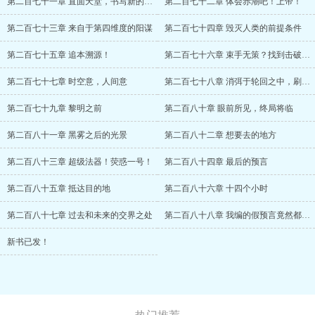
第二百七十一章 直面天堂，书写新的预言！
第二百七十二章 体会赤潮吧！上帝！
第二百七十三章 来自于第四维度的阳谋
第二百七十四章 毁灭人类的前提条件
第二百七十五章 追本溯源！
第二百七十六章 束手无策？找到击破第四维度的办法！
第二百七十七章 时空意，人间意
第二百七十八章 消弭于轮回之中，刷新时间线！
第二百七十九章 黎明之前
第二百八十章 眼前所见，终局将临
第二百八十一章 黑雾之后的光景
第二百八十二章 想要去的地方
第二百八十三章 超级法器！荧惑一号！
第二百八十四章 最后的预言
第二百八十五章 抵达目的地
第二百八十六章 十四个小时
第二百八十七章 过去和未来的交界之处
第二百八十八章 我编的假预言竟然都成真了？（大结局）
新书已发！