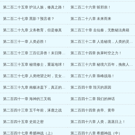
第二百二十五章 护法人族，修真之路！
第二百二十六章 斩邪祟！
第二百二十七章 黑影？预言者？
第二百二十八章 未来而来
第二百二十九章 义务教育，但是修真
第二百三十章 去仙秦，无数秘法典籍
第二百三十一章 人类必胜！
第二百三十二章 人造秘境，人类的灵气制造机
第二百三十三章 三百亿异兽！末日降临！？
第二百三十四章 执掌时空之力！
第二百三十五章 秘境修士，重返地球！
第二百三十六章 秘境六百年，挽救人类的重任
第二百三十七章 人类绝望之时，玄女临世！
第二百三十八章 珠峰战场！
第二百三十九章 南极冰盖下，真正的亚特兰蒂斯
第二百四十章 毁灭的原因
第二百四十一章 海神的三叉戟
第二百四十二章 我们的神话
第二百四十三章 五千年前，涿鹿之战
第二百四十四章 炎帝、黄帝
第二百四十五章 史前之密
第二百四十六章 人类，蒸蒸日上！
第二百四十七章 希腊神战（上）
第二百四十八章 希腊神战（中）