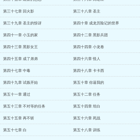
第三十七章 回火影
第三十八章 圣主
第三十九章 圣主的惊讶
第四十章 成龙历险记的世界
第四十一章 小玉的家
第四十二章 黑影兵团
第四十三章 黑影女王
第四十四章 小龙卷
第四十五章 成了弟弟
第四十六章 怪人
第四十七章 中毒
第四十八章 卡卡西
第四十九章 试炼开始
第五十章 你逼我的
第五十一章 通过
第五十二章 任务
第五十三章 不对等的任务
第五十四章 坦白
第五十五章 再不斩
第五十六章 死战
第五十七章 白
第五十八章 训练