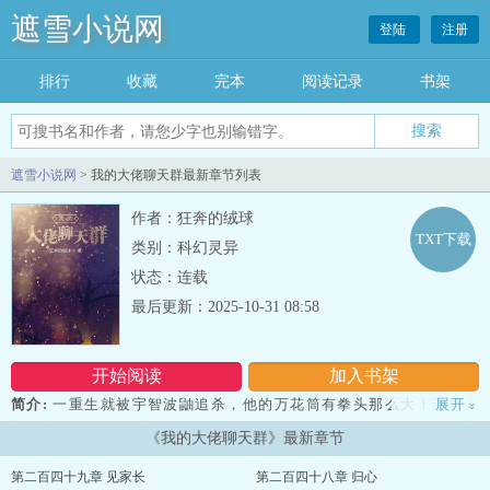
遮雪小说网
登陆
注册
排行
收藏
完本
阅读记录
书架
遮雪小说网
> 我的大佬聊天群最新章节列表
作者：狂奔的绒球
TXT下载
类别：科幻灵异
状态：连载
最后更新：2025-10-31 08:58
开始阅读
加入书架
简介:
一重生就被宇智波鼬追杀，他的万花筒有拳头那么大！还好金
展开
»
手指上线，看着背后的黑神话悟空，蓝染，逢魔时王等等大佬，我可
《我的大佬聊天群》最新章节
以获得他们的力量，七十二变，筋斗云，镜花水月，时间暂停。 从
现在开始，我就是大佬！...
第二百四十九章 见家长
第二百四十八章 归心