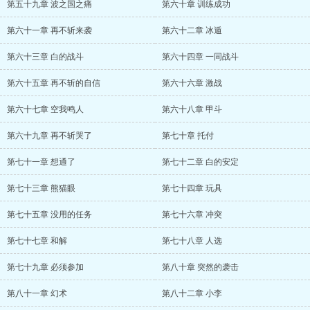
第五十九章 波之国之痛
第六十章 训练成功
第六十一章 再不斩来袭
第六十二章 冰遁
第六十三章 白的战斗
第六十四章 一同战斗
第六十五章 再不斩的自信
第六十六章 激战
第六十七章 空我鸣人
第六十八章 甲斗
第六十九章 再不斩哭了
第七十章 托付
第七十一章 想通了
第七十二章 白的安定
第七十三章 熊猫眼
第七十四章 玩具
第七十五章 没用的任务
第七十六章 冲突
第七十七章 和解
第七十八章 人选
第七十九章 必须参加
第八十章 突然的袭击
第八十一章 幻术
第八十二章 小李