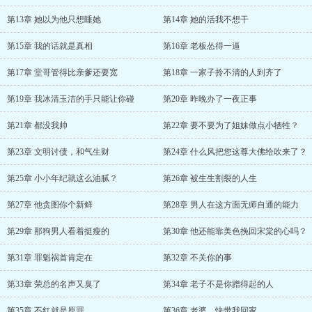
第13章 她以为他只想睡她
第14章 她的活我不想干
第15章 我的话就是真相
第16章 老板怂得一逼
第17章 堂哥管得比亲爹还要宽
第18章 一家子拎不清的人到齐了
第19章 我冰清玉洁的手只能让你碰
第20章 昨晚办了一夜正事
第21章 都没我帅
第22章 要不要为了姐妹做点小牺牲？
第23章 文明讨债，和气生财
第24章 什么风把您这尊大佛给吹来了？
第25章 小小年纪就这么油腻？
第26章 被生生割裂的人生
第27章 他贪图你个新鲜
第28章 男人在这方面无师自通的能力
第29章 那狗男人看着挺瘦的
第30章 他还能靠美色挽回宋棠的心吗？
第31章 罪魁祸首肯定在
第32章 不关你的事
第33章 荣总的名声又臭了
第34章 老子不是你蹭得起的人
第35章 不红就是原罪
第36章 老婆，快带我回家