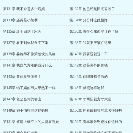
第131章 我不介意多个后妈
第132章 他已经是回光返照了
第133章 还得是小荣啊
第134章 分分钟让她投降
第135章 终于回到了宋氏
第136章 没什么东西能让你了解
第137章 看不到你我食不下咽
第138章 我就不应该在这里
第139章 委婉得不像荣楚钦的风格
第140章 我要送就送一车
第141章 我血气方刚的我冷什么
第142章 这是另外的价钱
第143章 要你多管闲事？
第144章 你哪哪都是假的
第145章 结了婚的男人果然不一样
第146章 就照这样吻我
第147章 老公当你的靠山
第148章 才两招就方寸大乱
第149章 她不怕得罪这群蚂蟥
第150章 担着白眼狼的骂名很好吗
第151章 够得上够不上的人都在骂她
第152章 资本家敛财也没你这样的