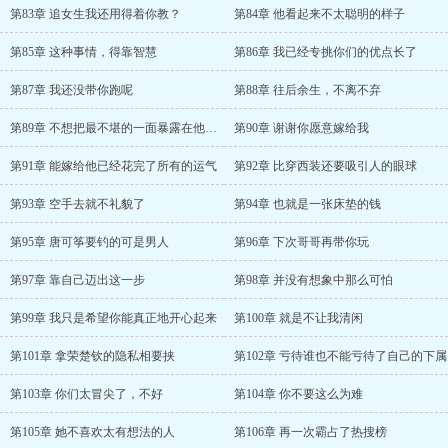
第83章 追女生我还用得着你教？
第84章 他看起来不太聪明的样子
第85章 这种事情，得靠智慧
第86章 我已经专挑你们的优点长了
第87章 我还没带你跑呢
第88章 往后余生，不离不弃
第89章 不想把最不堪的一面暴露在他面前
第90章 谢谢你愿意嫁给我
第91章 能嫁给他已经花完了所有的运气
第92章 比穿西装还要吸引人的眼球
第93章 空手去就不礼貌了
第94章 也就是一张床垫的钱
第95章 唐可筝要钓的可是男人
第96章 下次哥哥再带你玩
第97章 靠自己迈出这一步
第98章 并没有想象中那么可怕
第99章 我只是希望你能真正地开心起来
第100章 就是不让我清闲
第101章 拿荣楚钦的隐私相要挟
第102章 亏待谁也不能亏待了自己的下属
第103章 你们太冒尖了，不好
第104章 你不要这么为难
第105章 她不喜欢太有想法的人
第106章 再一次霸占了热搜榜