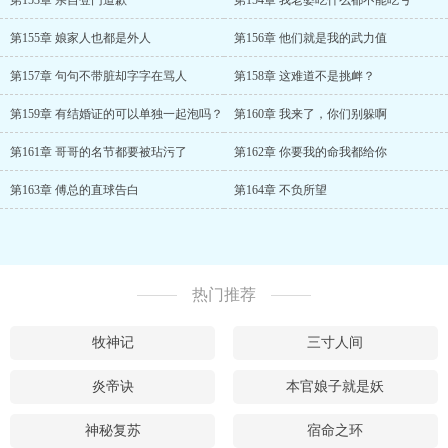
第153章 亲自登门道歉
第154章 我老婆吃什么都不能吃亏
第155章 娘家人也都是外人
第156章 他们就是我的武力值
第157章 句句不带脏却字字在骂人
第158章 这难道不是挑衅？
第159章 有结婚证的可以单独一起泡吗？
第160章 我来了，你们别躲啊
第161章 哥哥的名节都要被玷污了
第162章 你要我的命我都给你
第163章 傅总的直球告白
第164章 不负所望
热门推荐
牧神记
三寸人间
炎帝诀
本官娘子就是妖
神秘复苏
宿命之环