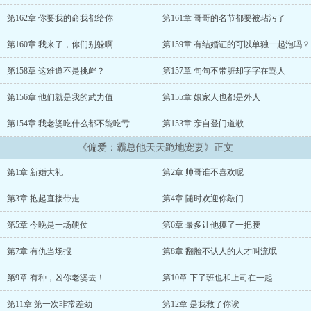
后当起了男德标兵，一不露二不贱三从四德天天挂嘴边。 问宋棠是
怎么驯服这个浪子的，宋棠微微一笑，说，是你们都误会了我家小甜
第162章 你要我的命我都给你
第161章 哥哥的名节都要被玷污了
甜。 看起来的顺其自然，其实都是他的蓄谋已久。...
第160章 我来了，你们别躲啊
第159章 有结婚证的可以单独一起泡吗？
第158章 这难道不是挑衅？
第157章 句句不带脏却字字在骂人
第156章 他们就是我的武力值
第155章 娘家人也都是外人
第154章 我老婆吃什么都不能吃亏
第153章 亲自登门道歉
《偏爱：霸总他天天跪地宠妻》正文
第1章 新婚大礼
第2章 帅哥谁不喜欢呢
第3章 抱起直接带走
第4章 随时欢迎你敲门
第5章 今晚是一场硬仗
第6章 最多让他摸了一把腰
第7章 有仇当场报
第8章 翻脸不认人的人才叫流氓
第9章 有种，凶你老婆去！
第10章 下了班也和上司在一起
第11章 第一次非常差劲
第12章 是我救了你诶