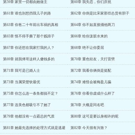
第59章 家里一切都由她做主
第60章 我失恋，你们庆祝
第61章 谁也别想挡我儿子的路
第62章 你倒是比宋家那些怂货有胆子
第63章 你爸二十年前出车祸的真相
第64章 你不如直接捅他两刀
第65章 恨不得手撕了那个贱蹄子
第66章 给你泼脏水来的
第67章 你还想在我家打我的人？
第68章 绝不让你委屈
第69章 就我傅哥这样人傻钱多的
第70章 重色轻友，天打雷劈
第71章 我可是已婚人士
第72章 我看你俩倒是挺配
第73章 当属荣楚钦最优
第74章 难怪会被梅盈儿骗
第75章 你怎么连一条鱼都搞不定？
第76章 你看你虚成什么样了
第77章 连美色都吸引不了她了
第78章 大概是同名吧
第79章 他都没有一点霸总的气质
第80章 这可是要以身相许的呢
第81章 她最先选择的处理方式就是逃避
第82章 今天很有兴致？