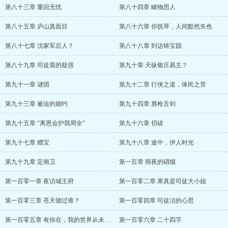
第八十三章 重回无忧
第八十四章 睹物思人
第八十五章 庐山真面目
第八十六章 你抚琴，人间黯然失色
第八十七章 沈家军后人？
第八十八章 到达铸宝园
第八十九章 司徒晨的疑惑
第九十章 天纵银庄易主？
第九十一章 谜团
第九十二章 行侠之道，体民之苦
第九十三章 被迫的婚约
第九十四章 唇枪舌剑
第九十五章 “离恩会护我周全”
第九十六章 切磋
第九十七章 赠宝
第九十八章 途中，伊人时光
第九十九章 定南卫
第一百章 雨夜的硝烟
第一百零一章 夜访城主府
第一百零二章 果真是司徒大小姐
第一百零三章 苍天饶过谁？
第一百零四章 司徒洁的心思
第一百零五章 有你在，我的世界从未寂寥
第一百零六章 二十四字