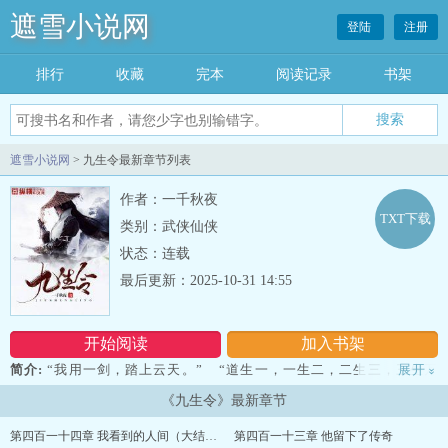
遮雪小说网
登陆
注册
排行
收藏
完本
阅读记录
书架
遮雪小说网
> 九生令最新章节列表
作者：一千秋夜
TXT下载
类别：武侠仙侠
状态：连载
最后更新：2025-10-31 14:55
开始阅读
加入书架
简介:
“我用一剑，踏上云天。” “道生一，一生二，二生三，三生万
展开
»
物。万法皆有道，万物皆有灵，灵从天地来。” “气归丹田，上合
《九生令》最新章节
神，中养气，下收精，三丹归一脉。”我叫沈十方，当我的剑滴着血，
我才......发现这江湖强者为尊，仁者为王。...
第四百一十四章 我看到的人间（大结局）
第四百一十三章 他留下了传奇