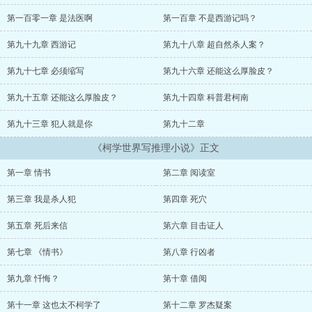
的证人证言……本书又名《从立志写推理小说但被迫卷入杀人案件开
始的苟不住的柯学世界生活》。...
第一百零一章 是法医啊
第一百章 不是西游记吗？
第九十九章 西游记
第九十八章 超自然杀人案？
第九十七章 必须缩写
第九十六章 还能这么厚脸皮？
第九十五章 还能这么厚脸皮？
第九十四章 科普君柯南
第九十三章 犯人就是你
第九十二章
《柯学世界写推理小说》正文
第一章 情书
第二章 阅读室
第三章 我是杀人犯
第四章 死穴
第五章 死后来信
第六章 目击证人
第七章 《情书》
第八章 行凶者
第九章 忏悔？
第十章 借阅
第十一章 这也太不柯学了
第十二章 罗杰疑案