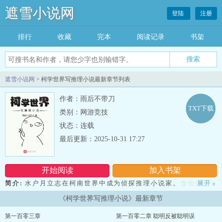
遮雪小说网
登陆
注册
排行
收藏
完本
阅读记录
书架
遮雪小说网
> 柯学世界写推理小说最新章节列表
作者：雨后不带刀
TXT下载
类别：网游竞技
状态：连载
最后更新：2025-10-31 17:27
开始阅读
加入书架
简介:
水户月立志在柯南世界中成为侦探推理小说家。当侦探什么
展开
»
的，哪有写推理小说赚钱爽。 在死神小学生四处游荡的恐怖世界，
《柯学世界写推理小说》最新章节
老老实实的苟着不行吗？但开局就被卷入杀人案中变成犯罪嫌疑人，
左边是工藤新一，右边是目暮警官，面前则是死者的尸体和一堆不利
第一百零三章
第一百零二章 聪明反被聪明误