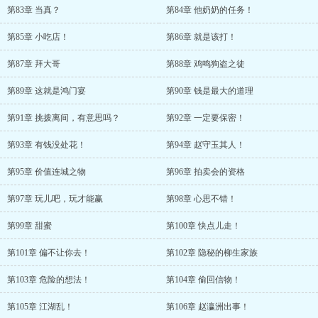
第83章 当真？
第84章 他奶奶的任务！
第85章 小吃店！
第86章 就是该打！
第87章 拜大哥
第88章 鸡鸣狗盗之徒
第89章 这就是鸿门宴
第90章 钱是最大的道理
第91章 挑拨离间，有意思吗？
第92章 一定要保密！
第93章 有钱没处花！
第94章 赵守玉其人！
第95章 价值连城之物
第96章 拍卖会的资格
第97章 玩儿吧，玩才能赢
第98章 心思不错！
第99章 甜蜜
第100章 快点儿走！
第101章 偏不让你去！
第102章 隐秘的柳生家族
第103章 危险的想法！
第104章 偷回信物！
第105章 江湖乱！
第106章 赵瀛洲出事！