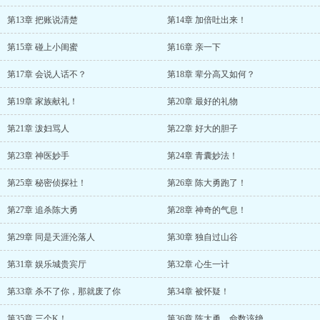
第13章 把账说清楚
第14章 加倍吐出来！
第15章 碰上小闺蜜
第16章 亲一下
第17章 会说人话不？
第18章 辈分高又如何？
第19章 家族献礼！
第20章 最好的礼物
第21章 泼妇骂人
第22章 好大的胆子
第23章 神医妙手
第24章 青囊妙法！
第25章 秘密侦探社！
第26章 陈大勇跑了！
第27章 追杀陈大勇
第28章 神奇的气息！
第29章 同是天涯沦落人
第30章 独自过山谷
第31章 娱乐城贵宾厅
第32章 心生一计
第33章 杀不了你，那就废了你
第34章 被怀疑！
第35章 三个K！
第36章 陈大勇，命数该绝