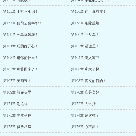
第153章 有眼线！
第154章 不礼貌的惩罚！
第155章 不打不相识！
第156章 你可真有趣！
第157章 偷偷去嘉年华！
第158章 消除尴尬！
第159章 分享爆米花！
第160章 我买单！
第161章 玩的好开心！
第162章 进诡屋！
第163章 进你的怀里！
第164章 隐入雾中！
第165章 可算回来了！
第166章 私家侦探！
第167章 美颜玉！
第168章 真实的目的！
第169章 就在寺里
第170章 真是美好
第171章 别这样
第172章 去送货
第173章 竟然是你！
第174章 是这样？
第175章 似曾相识！
第176章 心不静！