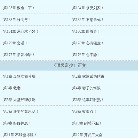
第185章 致命一下！
第184章 杀灭刘家！
第183章 好阴毒！
第182章 不想杀你！
第181章 易容术巧妙！
第180章 跟着走！
第179章 套话！
第178章 心有猛虎！
第177章 启发禅语！
第176章 心不静！
《顶级富少》正文
第1章 废物女婿苏成
第2章 家族试炼结束
第3章 救妻
第4章 妻子的悔恨
第5章 大堂经理求饶
第6章 这车好眼熟！
第7章 狂妄的苏思聪！
第8章 收敛点！
第9章 好好休息！
第10章 副总不服！
第11章 不服也得服！
第12章 开员工大会