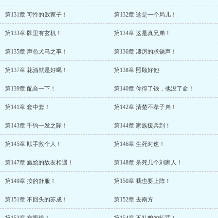
第131章 可怜的败家子！
第132章 这是一个局儿！
第133章 牌里有玄机！
第134章 这是真兄弟！
第135章 声色犬马之事！
第136章 凄厉的求饶声！
第137章 花酒就是好喝！
第138章 照顾好他
第139章 配合一下！
第140章 你得了钱，他没了命！
第141章 套中套！
第142章 清楚不孝子弟！
第143章 千钧一发之际！
第144章 家族援兵到！
第145章 顺手救个人！
第146章 生死时速！
第147章 尴尬的故友相遇！
第148章 杀死几个刘家人！
第149章 按的舒服！
第150章 我也要上阵！
第151章 不回头的苏成！
第152章 去南方