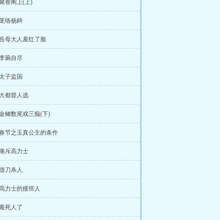
章聚香阁上(上)
章笼络杨錡
章岳母大人羞红了脸
章李琬自尽
章太子监国
章大都督人选
章金鲫数尾戏三痴(下)
章春节之玉真公主的条件
章痛斥高力士
章借刀杀人
章高力士的接班人
章羞死人了