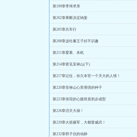
第199章李琦求亲
第202章果断决定纳妾
第205章兵车行
第208章这吐蕃王子好不识趣
第211章爱慕、杀机
第214章密见安禄山(下)
第217章记住，你欠本官一个天大的人情！
第220章安禄山心里畏惧的种子
第223章张瑄的心腹班底初步成型
第226章滔天大祸！
第229章火箭摄军，大都督威武！
第232章郭子仪的动静