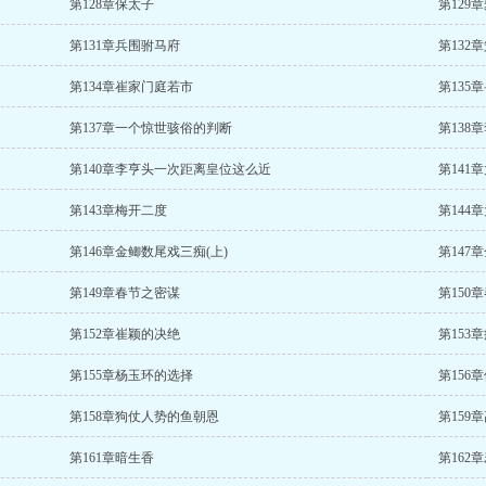
第128章保太子
第129
第131章兵围驸马府
第132
第134章崔家门庭若市
第135
第137章一个惊世骇俗的判断
第138
第140章李亨头一次距离皇位这么近
第141
第143章梅开二度
第144
第146章金鲫数尾戏三痴(上)
第147
第149章春节之密谋
第150
第152章崔颖的决绝
第153
第155章杨玉环的选择
第156
第158章狗仗人势的鱼朝恩
第159
第161章暗生香
第162