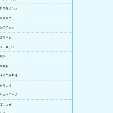
章阴差阳错(上)
章贿赂高力士
章张瑄的志向
章连升四级
章鸿门宴(上)
章鸩杀
章夺兵权
章挟持了哥舒翰
章安禄山逃
章与皇帝的密谈
章惊天之密