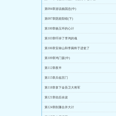
第094章游说杨国忠(中)
第097章阴差阳错(下)
第100章杨玉环的心计
第103章吓掉了李鸿的魂
第106章安禄山和李琬终于进瓮了
第109章鸿门宴(中)
第112章夜半
第115章兵临宫门
第118章拿下金吾卫大将军
第121章劫后余波
第124章削藩合并大计