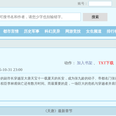
账号：
都市言情
历史军事
科幻灵异
网游竞技
女生频道
排行
动作：
加入书架
、
TXT下载
0-31 23:00
身的副市长穿越至大唐天宝十一载夏天的长安，成为张九龄的幼子、帝都名门张
，权臣李林甫病亡还有数月时间。而最重要的是，一场巨大的危机与穿越者并肩
《天唐》最新章节