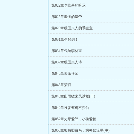
第022章李隆基的暗示
第025章羞恼的皇帝
第028章虢国夫人的乖宝宝
第031章圣旨到！
第034章气煞李林甫
第037章虢国夫人诗
第040章裴徽拜师
第043章荣归
第046章山雨欲来风满楼(下)
第049章只羡鸳鸯不羡仙
第052章丈母爱郎，小孩爱糖
第055章银鞍照白马，飒沓如流星(中)