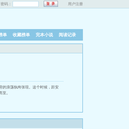
密码：
用户注册
榜单
收藏榜单
完本小说
阅读记录
府的浪荡纨绔张瑄。这个时候，距安
而至。