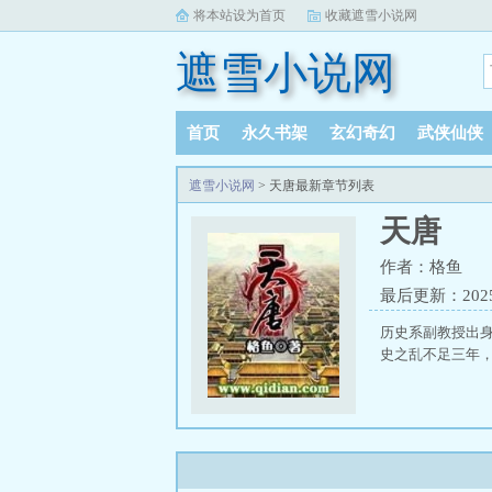
将本站设为首页
收藏遮雪小说网
遮雪小说网
首页
永久书架
玄幻奇幻
武侠仙侠
遮雪小说网
> 天唐最新章节列表
天唐
作者：格鱼
最后更新：2025-1
历史系副教授出
史之乱不足三年