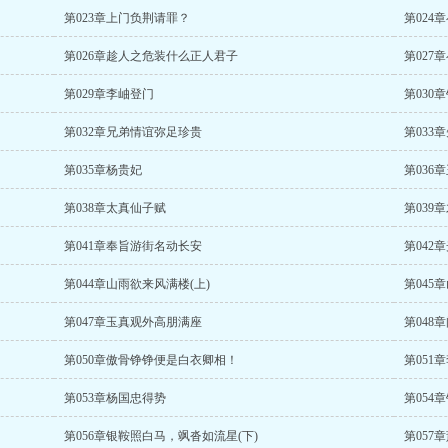
第023章上门负荆请罪？
第024
第026章趁人之危装什么正人君子
第027
第029章李岫登门
第030
第032章兄弟情谊弥足珍贵
第033
第035章杨贵妃
第036
第038章太真仙子赋
第039
第041章奉旨游街名动长安
第042
第044章山雨欲来风满楼(上)
第045
第047章玉真观外高朋满座
第048
第050章傲骨铮铮便是白衣卿相！
第051
第053章杨国忠得势
第054
第056章银鞍照白马，飒沓如流星(下)
第057