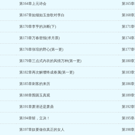
第164章上元诗会
第165
第167章如烟如玉放歌对李白
第168
第170章李亨的决断(下)
第171
第173章万春密报(求月票)
第174
第176章张瑄的野心(第一更)
第177
第179章三点式内衣的风情万种(第一更)
第180
第182章再次解缨终成眷属(第一更)
第183
第185章刺客的来历
第18
第188章围困玉真观
第189
第191章萧潜还是萧鼎
第192
第194章斩，立决！
第195
第197章奴要做你真正的女人
第198