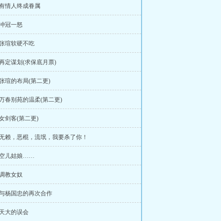
章有情人终成眷属
章冲冠一怒
章张瑄软硬不吃
章再定谋划(求保底月票)
章张瑄的布局(第二更)
章万春别苑的温柔(第二更)
章女剑客(第二更)
6章无赖，恶棍，流氓，我要杀了你！
章空儿姑娘……
章调教女奴
章与杨国忠的再次合作
章天大的误会