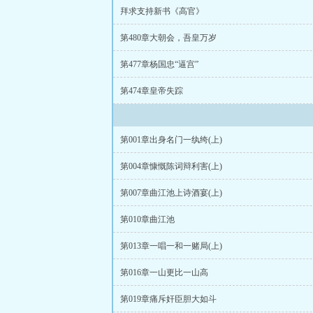
拜求支持新书《高官》
第480章大朝会，吾皇万岁
第477章杨国忠“逼宫”
第474章皇帝失踪
第001章出身名门一纨绔(上)
第004章慷慨陈词辩利害(上)
第007章曲江池上诗酒宴(上)
第010章曲江池
第013章一唱一和一赌局(上)
第016章一山更比一山高
第019章痛斥奸臣胆大如斗