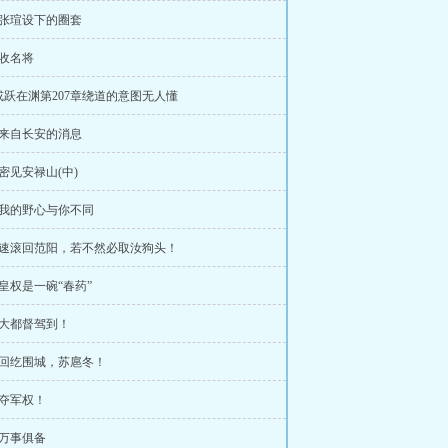
章张瑄设下的圈套
章收名将
或跃在渊第207章绕道的意图无人懂
章来自长安的消息
章密见安禄山(中)
章我的野心与你不同
9章速滚回范阳，若不然必取汝狗头！
章皇权是一碗“春药”
章大都督驾到！
章回纥围城，苏扈冬！
章夺军权！
章万事俱备