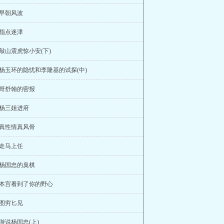
章早朝风波
章指点迷津
章敲山震虎惊小安(下)
章杨玉环的隐忧和李隆基的试探(中)
章哥舒翰的密报
章杨三姐进府
章真性情真风骨
章走马上任
章杨国忠的臭棋
章本宫看到了你的野心
章图穷匕见
章游说杨国忠(上)