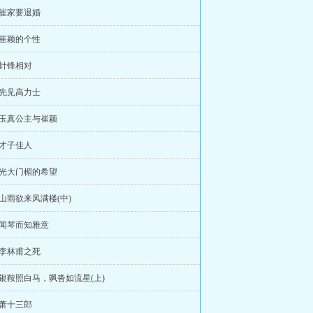
章崔家要退婚
章崔颖的个性
章针锋相对
章先见高力士
章玉真公主与崔颖
章才子佳人
章光大门楣的希望
章山雨欲来风满楼(中)
章闻琴而知雅意
章李林甫之死
章银鞍照白马，飒沓如流星(上)
章萧十三郎