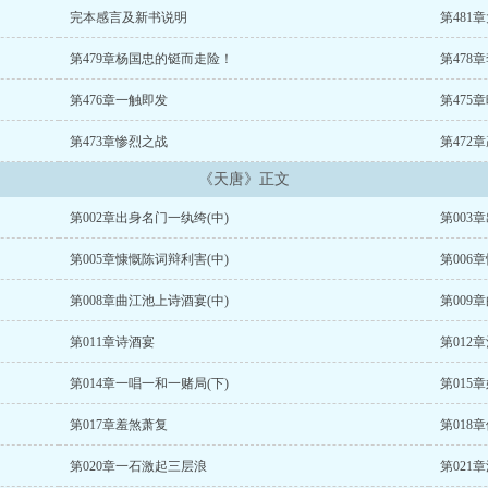
完本感言及新书说明
第481
第479章杨国忠的铤而走险！
第478
第476章一触即发
第475
第473章惨烈之战
第472
《天唐》正文
第002章出身名门一纨绔(中)
第003
第005章慷慨陈词辩利害(中)
第006
第008章曲江池上诗酒宴(中)
第009
第011章诗酒宴
第012
第014章一唱一和一赌局(下)
第015
第017章羞煞萧复
第018
第020章一石激起三层浪
第021