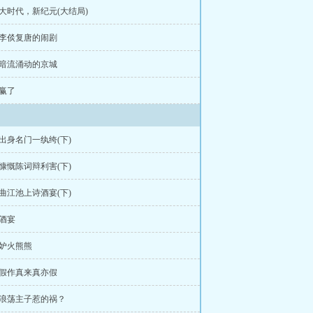
章大时代，新纪元(大结局)
章李倓复唐的闹剧
章暗流涌动的京城
章赢了
章出身名门一纨绔(下)
章慷慨陈词辩利害(下)
章曲江池上诗酒宴(下)
章酒宴
章妒火熊熊
章假作真来真亦假
章浪荡主子惹的祸？