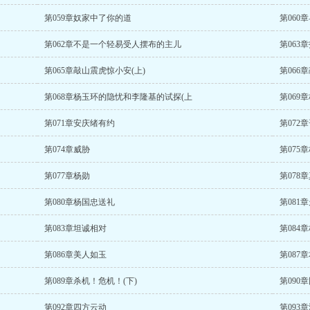
第059章奴家中了你的道
第060
第062章不是一个轻易受人摆布的主儿
第063
第065章敲山震虎惊小安(上)
第066
第068章杨玉环的隐忧和李隆基的试探(上
第069
第071章安庆绪有约
第072
第074章威胁
第075
第077章杨勋
第078
第080章杨国忠送礼
第081
第083章坦诚相对
第084
第086章美人如玉
第087
第089章杀机！危机！(下)
第090
第092章四方云动
第093