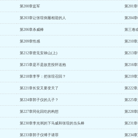
第200章监军
第201
第203章让张瑄倒履相迎的人
第204
第206章杀威棒
第三卷
第209章性感
第210
第212章密见安禄山(上)
第213
第215章是不是故意投怀送抱
第216
第218章李亨：把张瑄召回？
第21
第221章长安又要变天了
第222
第224章郭子仪的儿子？
第225
第227章同化回纥的构想
第228
第230章李光弼的下马威和张瑄的当头棒
第231
第233章郭子仪缚子请罪
第234