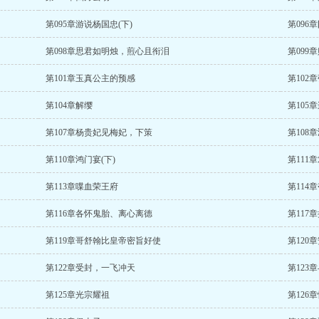
第095章游说杨国忠(下)
第096
第098章思君如明烛，煎心且衔泪
第099
第101章玉真公主的预感
第102
第104章解缨
第105
第107章杨贵妃见梅妃，下策
第108
第110章鸿门宴(下)
第111
第113章喋血荣王府
第114
第116章各怀鬼胎、离心离德
第117
第119章哥舒翰比皇帝密旨好使
第120
第122章受封，一飞冲天
第123
第125章光宗耀祖
第126