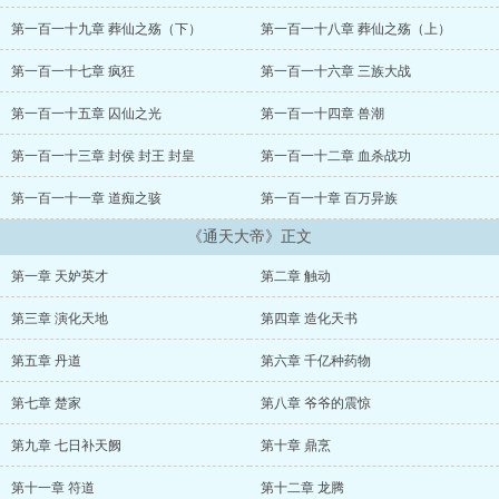
习丹道之术，开方配药，便能治愈经久顽疾；一席符道之论，随手画
符，便折服符道大宗师；铸造之术，让家族之业，蒸蒸日
第一百一十九章 葬仙之殇（下）
第一百一十八章 葬仙之殇（上）
上……！ 一部奇书，不知其所来，却让楚寒打破一个个领域的巅
峰，铸就无双之神话！ 【新书需要支持才能成长：求收藏、求票
第一百一十七章 疯狂
第一百一十六章 三族大战
票、求评论、求打赏！】 【PS：已经完成近200万字小说《云中子
异界游》，保证完本，请放心收藏！】 ......
第一百一十五章 囚仙之光
第一百一十四章 兽潮
第一百一十三章 封侯 封王 封皇
第一百一十二章 血杀战功
第一百一十一章 道痴之骇
第一百一十章 百万异族
《通天大帝》正文
第一章 天妒英才
第二章 触动
第三章 演化天地
第四章 造化天书
第五章 丹道
第六章 千亿种药物
第七章 楚家
第八章 爷爷的震惊
第九章 七日补天阙
第十章 鼎烹
第十一章 符道
第十二章 龙腾