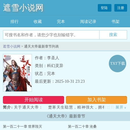
遮雪小说网
登陆
注册
排行
收藏
完本
阅读记录
书架
遮雪小说网
> 通天大帝最新章节列表
作者：李圣人
TXT下载
类别：科幻灵异
状态：完本
最后更新：2025-10-31 23:23
开始阅读
加入书架
简介:
关于通天大帝： 楚寒天生聪慧，精神强大，拥有过目不忘之
展开
»
能，当打开识海之门时，震惊发现，脑海中竟然存在一本书：造化天
《通天大帝》最新章节
书！ 造化天书中有上古丹道传承、符道传承、阵道传承、器道传
承……又有天战之阁、悟道之殿……书中仙能穷搜天下之书等！ 初
第一百二十一章 世界毁灭
第一百二十章 沧桑