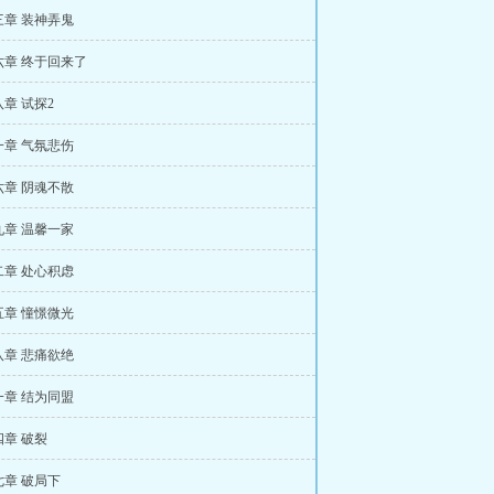
三章 装神弄鬼
六章 终于回来了
章 试探2
一章 气氛悲伤
六章 阴魂不散
九章 温馨一家
二章 处心积虑
五章 憧憬微光
八章 悲痛欲绝
一章 结为同盟
章 破裂
章 破局下