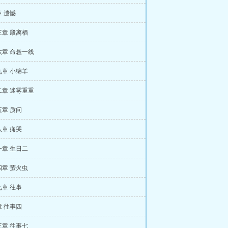
 遗憾
章 殷离栖
六章 命悬一线
章 小绵羊
二章 迷雾重重
章 质问
章 痛哭
章 生日二
章 萤火虫
章 往事
 往事四
章 往事七