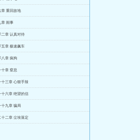
六章 重回故地
章 闹事
零二章 认真对待
零五章 极速飙车
八章 疯狗
十章 窒息
一十三章 心狠手辣
一十六章 绝望的信
一十九章 骗局
二十二章 尘埃落定