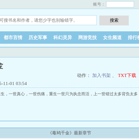
账号：
都市言情
历史军事
科幻灵异
网游竞技
女生频道
排行
金
动作：
加入书架
、
TXT下载
1-01 03:54
重生，一世真心，一世伤痛，重生一世只为执念而活，上一世错过太多背负太多
《毒鸠千金》最新章节