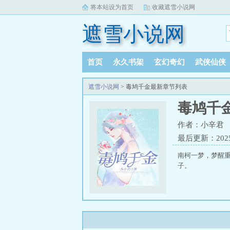
将本站设为首页
收藏遮雪小说网
遮雪小说网
首页
永久书架
玄幻奇幻
武侠仙侠
遮雪小说网
> 毒鸠千金最新章节列表
毒鸠千
作者：小辛君
最后更新：2025-1
南柯一梦，梦醒
子。