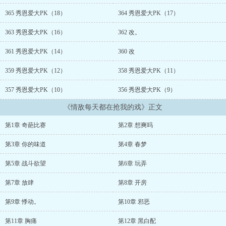
版，谢谢一直支持我的宝宝。颜汐之不仅每天在影视剧里抢苏夏年的
戏，连生活里也不放过她。从初恋到现任，苏夏年被颜汐之三了夏年
365 秀恩爱大PK（18）
364 秀恩爱大PK（17）
忍无可忍，“你完了能不能从我面前滚开？”颜汐之：“哦。”苏夏
年：“谁让你滚到我床上去了！”苏夏年发誓，总有一天，她会让颜汐
363 秀恩爱大PK（16）
362 改。
之跪着唱十遍《征服》。# 本文还可以叫的系列名 #《情敌是超级巨
星怎么破？》《听说影后热衷于当小三？》《抢戏算个毛，她要抢
361 秀恩爱大PK（14）
360 改
人！》《我征服了全人类的女神！》《人前撕逼人后爱得发疯！》
359 秀恩爱大PK（12）
358 秀恩爱大PK（11）
《解决矛盾必杀技啪啪啪！》#蠢作者：长评催更有效！长评催更有
效！长评催更有效！:要小狐妖发疯日更么？请穿越到专栏收藏鞭挞
357 秀恩爱大PK（10）
356 秀恩爱大PK（9）
它！...
《情敌每天都在抢我的戏》正文
第1章 奇葩比赛
第2章 想爽吗
第3章 你的味道
第4章 春梦
第5章 战斗欲望
第6章 玩弄
第7章 放肆
第8章 开房
第9章 悸动。
第10章 邪恶
第11章 胸痛
第12章 黑白配