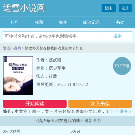
遮雪小说网
登陆
注册
排行
收藏
完本
阅读记录
书架
遮雪小说网
> 情敌每天都在抢我的戏最新章节列表
作者：炼妖狐
TXT下载
类别：历史军事
状态：连载
最后更新：2025-11-01 06:12
开始阅读
加入书架
简介:
本文将于周一，文一时兴起报名参加征文比赛，支持方式：投
展开
»
霸王票或是灌溉营养液。1个霸王票等于1票，1瓶营养液等于4票。在
《情敌每天都在抢我的戏》最新章节
文章标题右下方“灌溉营养液”，点击灌溉即可。营养液不要钱，看果
小天使有，随手灌我几瓶，求灌醉。到时三更，希望宝宝们支持正
367 大结局
366 改