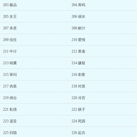
203 极品
204 筹码
205 女王
206 祸水
207 杀意
208 献计
209 信任
210 爱情
211 中计
212 黄雀
213 锦囊
214 嫌疑
215 审问
216 刺客
217 伪装
218 对质
219 倒台
220 冷宫
221 私情
222 棋子
223 遗旨
224 死因
225 归隐
226 起兵