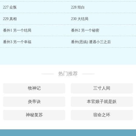
227 众叛
228 坦白
229 真相
230 大结局
番外1 另一个结局
番外2 另一个秘密
番外3 另一个幸福
番外(恶搞) 遭遇小三之后
热门推荐
牧神记
三寸人间
炎帝诀
本官娘子就是妖
神秘复苏
宿命之环