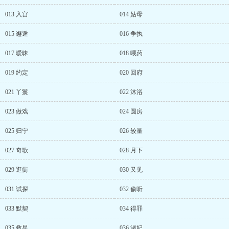
013 入宫
014 姑母
015 邂逅
016 争执
017 暧昧
018 喂药
019 约定
020 回府
021 丫鬟
022 沐浴
023 做戏
024 圆房
025 归宁
026 较量
027 奇歌
028 月下
029 逛街
030 又见
031 试探
032 偷听
033 默契
034 得罪
035 救星
036 淑妃