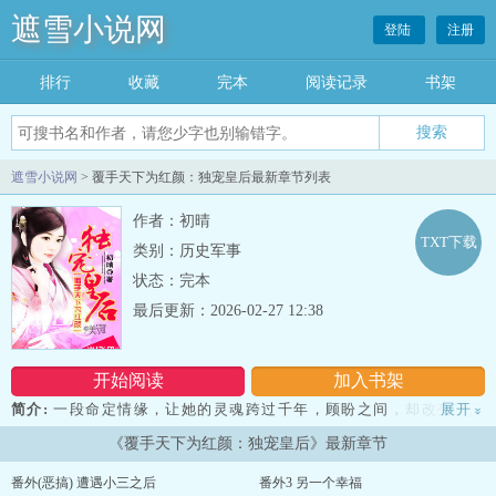
遮雪小说网
登陆
注册
排行
收藏
完本
阅读记录
书架
遮雪小说网
> 覆手天下为红颜：独宠皇后最新章节列表
作者：初晴
TXT下载
类别：历史军事
状态：完本
最后更新：2026-02-27 12:38
开始阅读
加入书架
简介:
一段命定情缘，让她的灵魂跨过千年，顾盼之间，却改变了三
展开
»
个男人的命运。 一个，冷漠似冰，步步为营，为了她而颠覆江
《覆手天下为红颜：独宠皇后》最新章节
山。 一个，野心比天，机关算尽，终是因她袖手天下。 ——你要
这江山，我为你拼下便是。 霸气的话里透着温柔，那是他对她的独
番外(恶搞) 遭遇小三之后
番外3 另一个幸福