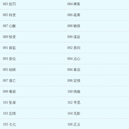
083 惩罚
084 稀客
085 转变
086 疏离
087 心酸
088 吻痕
089 惊变
090 谋反
091 探监
092 质问
093 皇位
094 点心
095 劫狱
096 幕后
097 逃亡
098 定情
099 毒箭
100 情殇
101 坠崖
102 寻觅
103 忘情
104 无影
105 七七
106 正义