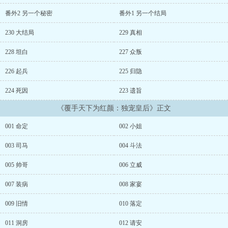
宠。 ——朕愿放下江山，你可愿同朕离开？ 只是物是人非，苦海
无涯，回头又如何能看到彼岸。 偏偏还有一个，鲜血染红了唇角，
番外2 另一个秘密
番外1 另一个结局
只是为了告诉她， ——从遇见你开始，我所说的每一句话，都从未
有假。 天命已定，她终于成了世间最尊贵的女人， 睥睨江山，他
230 大结局
229 真相
目光灼灼，许她一世独宠。...
228 坦白
227 众叛
226 起兵
225 归隐
224 死因
223 遗旨
《覆手天下为红颜：独宠皇后》正文
001 命定
002 小姐
003 司马
004 斗法
005 帅哥
006 立威
007 装病
008 家宴
009 旧情
010 落定
011 洞房
012 请安