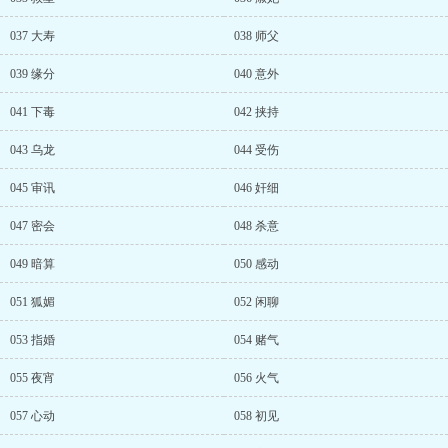
037 大寿
038 师父
039 缘分
040 意外
041 下毒
042 挟持
043 乌龙
044 受伤
045 审讯
046 奸细
047 密会
048 杀意
049 暗算
050 感动
051 狐媚
052 闲聊
053 指婚
054 赌气
055 夜宵
056 火气
057 心动
058 初见