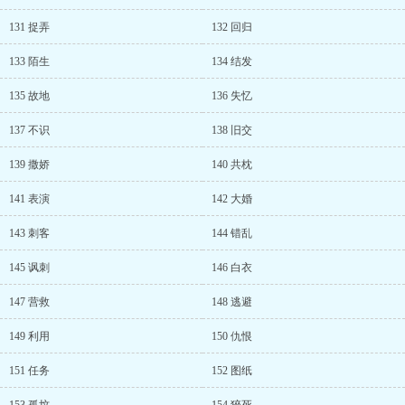
131 捉弄
132 回归
133 陌生
134 结发
135 故地
136 失忆
137 不识
138 旧交
139 撒娇
140 共枕
141 表演
142 大婚
143 刺客
144 错乱
145 讽刺
146 白衣
147 营救
148 逃避
149 利用
150 仇恨
151 任务
152 图纸