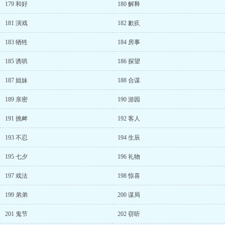
179 和好
180 解释
181 演戏
182 歉疚
183 牺牲
184 房事
185 诱哄
186 探望
187 姐妹
188 合谋
189 亲密
190 游园
191 挑衅
192 客人
193 不忍
194 生辰
195 七夕
196 礼物
197 戏法
198 惊喜
199 弟弟
200 谋局
201 鬼节
202 窃听