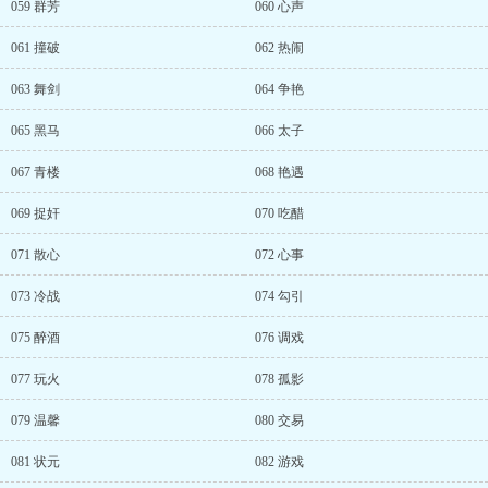
059 群芳
060 心声
061 撞破
062 热闹
063 舞剑
064 争艳
065 黑马
066 太子
067 青楼
068 艳遇
069 捉奸
070 吃醋
071 散心
072 心事
073 冷战
074 勾引
075 醉酒
076 调戏
077 玩火
078 孤影
079 温馨
080 交易
081 状元
082 游戏