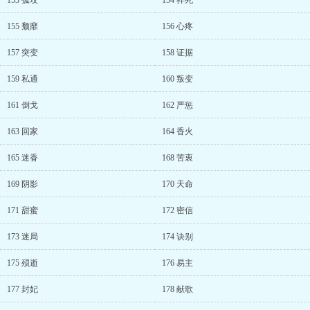
153 孤坟
154 猝死
155 颓靡
156 心疼
157 突变
158 证据
159 私通
160 叛变
161 倒戈
162 严惩
163 回家
164 香火
165 迷香
168 苦衷
169 阴影
170 天命
171 甜蜜
172 密信
173 迷局
174 诀别
175 殒逝
176 易主
177 封妃
178 献歌