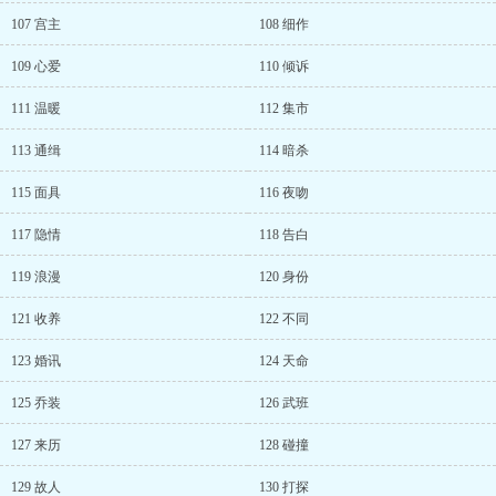
107 宫主
108 细作
109 心爱
110 倾诉
111 温暖
112 集市
113 通缉
114 暗杀
115 面具
116 夜吻
117 隐情
118 告白
119 浪漫
120 身份
121 收养
122 不同
123 婚讯
124 天命
125 乔装
126 武班
127 来历
128 碰撞
129 故人
130 打探