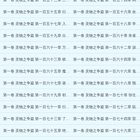
第一卷 灵物之争篇 第一百五十三章 二十八位衍魔阵
第一卷 灵物之争篇 第一百五十四章 构魔阵，亦愕然
第一卷 灵物之争篇 第一百五十五章 衍魔阵，奥秘源
第一卷 灵物之争篇 第一百五十六章 炎府颤动，魔阵小成
第一卷 灵物之争篇 第一百五十七章 入幻境，群魔出
第一卷 灵物之争篇 第一百五十八章 帝心莲，净万物
第一卷 灵物之争篇 第一百五十九章 出魔窟，入桃源
第一卷 灵物之争篇 第一百六十章 朱雀灵妖，涅槃重生
第一卷 灵物之争篇 第一百六十一章 万年追随，我的好友
第一卷 灵物之争篇 弟一百六十二章 源端木，柳青变
第一卷 灵物之争篇 第一百六十三章 棋局始，戏上映
第一卷 灵物之争篇 第一百六十四章 弥生算，魔挪魂
第一卷 灵物之争篇 第一百六十五章 魔核露，抓机遇
第一卷 灵物之争篇 第一百六十六章 鬼面决-逝魂
第一卷 灵物之争篇 第一百六十七章 谢故事， 再反转
第一卷 灵物之争篇 第一百六十八章 预祭礼，灵妖境
第一卷 灵物之争篇 第一百六十九章 初试探，生事端？
第一卷 灵物之争篇 第一百七十章 弥生陨落，灵妖觉醒
第一卷 灵物之争篇 第一百七十一章 衍魔生，死斗魔
第一卷 灵物之争篇 第一百七十二章 鼠魔滔天，月明星稀
第一卷 灵物之争篇 第一百七十三章 了蚁皇，独希望
第一卷 灵物之争篇 第一百七十四章 雷霆之怒，衍魔真身
第一卷 灵物之争篇 第一百七十五章 绝尘败，射灵物
第一卷 灵物之争篇 第一百七十六章 三千伏魔阵