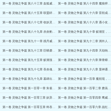
第一卷 灵物之争篇 第八十三章 血狐威，震强敌
第一卷 灵物之争篇 第八十四章 魔狼猝，魔种现
第一卷 灵物之争篇 第八十五章 联盟碎，惊雷响
第一卷 灵物之争篇 第八十六章 雷初成，孽缘生
第一卷 灵物之争篇 第八十七章 收妖灵，蚁尽出
第一卷 灵物之争篇 第八十八章 遇小友，贪杯狐
第一卷 灵物之争篇 第八十九章 赤炎豹，兽潮至
第一卷 灵物之争篇 第九十章 蚁潮至，奇招出
第一卷 灵物之争篇 第九十一章 残丹威，逆行者
第一卷 灵物之争篇 第九十二章 洲外人，蚁皇显
第一卷 灵物之争篇 第九十三章 巨蟒袭，天闪降
第一卷 灵物之争篇 第九十四章 天劫响，鞭到手
第一卷 灵物之争篇 第九十五章 蚁潮涨，蟒游海
第一卷 灵物之争篇 第九十六章 降青蟒，灵入府
第一卷 灵物之争篇 第九十七章 吞炎魂，刷新观
第一卷 灵物之争篇 第九十八章 显神通，远古物
第一卷 灵物之争篇 第九十九章 墓碑出，府奥秘
第一卷 灵物之争篇 第一百章 魔初现，碑吞灵
第一卷 灵物之争篇 第一百零一章 朱雀灵妖族，玄凤妖王族
第一卷 灵物之争篇 第一百零二章 磨虽卸，驴莫杀（求收藏）
第一卷 灵物之争篇 第一百零三章 妖异动，两难境
第一卷 灵物之争篇 第一百零四章 鹰威降，迈险招
第一卷 灵物之争篇 第一百零五章 终吞没，鹰啼响
第一卷 灵物之争篇 第一百零六章 战红鹰，雷劫成