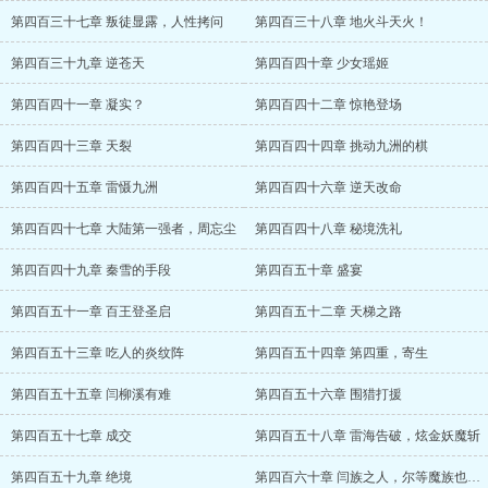
第四百三十七章 叛徒显露，人性拷问
第四百三十八章 地火斗天火！
第四百三十九章 逆苍天
第四百四十章 少女瑶姬
第四百四十一章 凝实？
第四百四十二章 惊艳登场
第四百四十三章 天裂
第四百四十四章 挑动九洲的棋
第四百四十五章 雷慑九洲
第四百四十六章 逆天改命
第四百四十七章 大陆第一强者，周忘尘
第四百四十八章 秘境洗礼
第四百四十九章 秦雪的手段
第四百五十章 盛宴
第四百五十一章 百王登圣启
第四百五十二章 天梯之路
第四百五十三章 吃人的炎纹阵
第四百五十四章 第四重，寄生
第四百五十五章 闫柳溪有难
第四百五十六章 围猎打援
第四百五十七章 成交
第四百五十八章 雷海告破，炫金妖魔斩
第四百五十九章 绝境
第四百六十章 闫族之人，尔等魔族也敢杀？