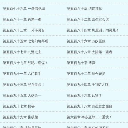
第五百七十九章 一拳惊圣城
第五百八十章 切磋过猛
第五百八十一章 再来一拳
第五百八十二章 四圣宫会议
第五百八十三章 一环斗灵台
第五百八十四章 凤凰洲，闫灵儿！
第五百八十五章 七彩幻境再现
第五百八十六章 万妖臣服
第五百八十七章 九洲之主
第五百八十八章 大陆第一强者
第五百八十九章 战吧，密谋！
第五百九十章 博弈
第五百九十一章 六门联手
第五百九十二章 融合妖灵
第五百九十三章 登斗灵台！
第五百九十四章 千“感”大战
第五百九十五章 人妖合一
第五百九十六章 认输？
第五百九十七章 揭秘
第五百九十八章 四圣宫之面目
第五百九十九章 撕破脸
第六百章 半步至尊，二重境！