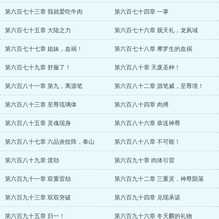
第六百七十三章 我就爱吃牛肉
第六百七十四章 一掌
第六百七十五章 大陆之力
第六百七十六章 观天礼，龙夙域
第六百七十七章 姐妹，血祸！
第六百七十八章 摩罗生的血祸
第六百七十九章 舒服了！
第六百八十章 天废圣种！
第六百八十一章 第九，离源笔
第六百八十二章 源笔威，至尊境！
第六百八十三章 至尊琉璃体
第六百八十四章 肉搏
第六百八十五章 灵魂现身
第六百八十六章 恭送神尊
第六百八十七章 六品炎纹阵，泰山
第六百八十八章 不可能！
第六百八十九章 渡劫
第六百九十章 肉体引雷
第六百九十一章 双重雷劫
第六百九十二章 三重灵，神尊陨落
第六百九十三章 双双突破
第六百九十四章 兑现承诺
第六百九十五章 归一！
第六百九十六章 冬天麟的礼物