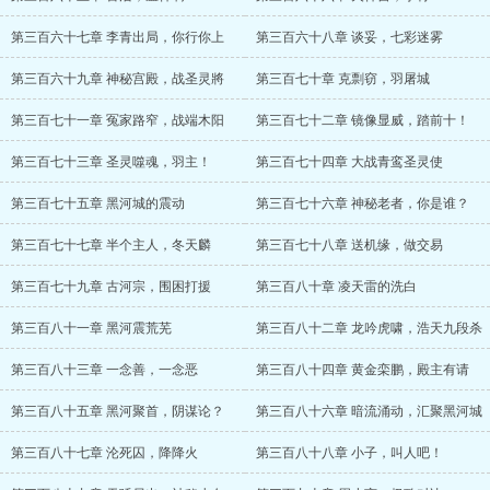
第三百六十七章 李青出局，你行你上
第三百六十八章 谈妥，七彩迷雾
第三百六十九章 神秘宫殿，战圣灵將
第三百七十章 克剽窃，羽屠城
第三百七十一章 冤家路窄，战端木阳
第三百七十二章 镜像显威，踏前十！
第三百七十三章 圣灵噬魂，羽主！
第三百七十四章 大战青鸾圣灵使
第三百七十五章 黑河城的震动
第三百七十六章 神秘老者，你是谁？
第三百七十七章 半个主人，冬天麟
第三百七十八章 送机缘，做交易
第三百七十九章 古河宗，围困打援
第三百八十章 凌天雷的洗白
第三百八十一章 黑河震荒芜
第三百八十二章 龙吟虎啸，浩天九段杀
第三百八十三章 一念善，一念恶
第三百八十四章 黄金栾鹏，殿主有请
第三百八十五章 黑河聚首，阴谋论？
第三百八十六章 暗流涌动，汇聚黑河城
第三百八十七章 沦死囚，降降火
第三百八十八章 小子，叫人吧！