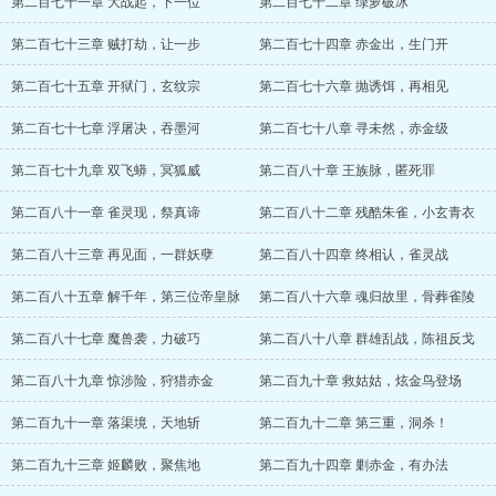
第二百七十一章 大战起，下一位
第二百七十二章 绿萝破冰
第二百七十三章 贼打劫，让一步
第二百七十四章 赤金出，生门开
第二百七十五章 开狱门，玄纹宗
第二百七十六章 抛诱饵，再相见
第二百七十七章 浮屠决，吞墨河
第二百七十八章 寻未然，赤金级
第二百七十九章 双飞蟒，冥狐威
第二百八十章 王族脉，匿死罪
第二百八十一章 雀灵现，祭真谛
第二百八十二章 残酷朱雀，小玄青衣
第二百八十三章 再见面，一群妖孽
第二百八十四章 终相认，雀灵战
第二百八十五章 解千年，第三位帝皇脉
第二百八十六章 魂归故里，骨葬雀陵
第二百八十七章 魔兽袭，力破巧
第二百八十八章 群雄乱战，陈祖反戈
第二百八十九章 惊涉险，狩猎赤金
第二百九十章 救姑姑，炫金鸟登场
第二百九十一章 落渠境，天地斩
第二百九十二章 第三重，洞杀！
第二百九十三章 姬麟败，聚焦地
第二百九十四章 剿赤金，有办法