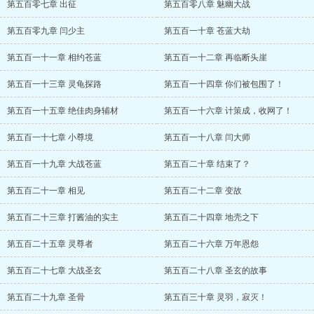
第五百零七章 出征
第五百零八章 魅幽大战
第五百零九章 闫少主
第五百一十章 苍蓝大劫
第五百一十一章 相约苍蓝
第五百一十二章 再临断头崖
第五百一十三章 灵龟探路
第五百一十四章 你们被包围了！
第五百一十五章 绝佳肉身辅材
第五百一十六章 计策成，收网了！
第五百一十七章 小尊境
第五百一十八章 闫大师
第五百一十九章 大战苍蓝
第五百二十章 结束了？
第五百二十一章 相见
第五百二十二章 变故
第五百二十三章 打酱油的实主
第五百二十四章 地壳之下
第五百二十五章 灵尊者
第五百二十六章 万年恩怨
第五百二十七章 大战圣玄
第五百二十八章 圣玄的故事
第五百二十九章 圣骨
第五百三十章 灵羽，寂灭！