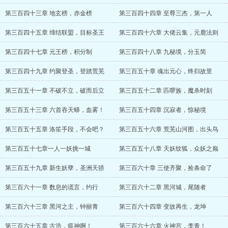
第三百四十三章 地玄榜，赤金榜
第三百四十四章 至尊三杰，第一人
第三百四十五章 缔结联盟，目标圣王
第三百四十六章 大佬云集，元鹿法则
第三百四十七章 元王榜，积分制
第三百四十八章 九秘境，分玉简
第三百四十九章 约聚登圣，登踏荒芜
第三百五十章 魂出元心，终归故里
第三百五十一章 不破不立，破而后立
第三百五十二章 匹啰族，魔杀时刻
第三百五十三章 六首吞天蟒，血雾！
第三百五十四章 沉寂者，惊秘境
第三百五十五章 洛笙手段，不会吧？
第三百五十六章 荒芜山河图，出头鸟
第三百五十七章一人一妖挑一城
第三百五十八章 天妖纹狐，众妖之巅
第三百五十九章 新生妖孽，圣洲天骄
第三百六十章 三使齐聚，捡条命了
第三百六十一章 数息的谎言，约行
第三百六十二章 黑河城，尾随者
第三百六十三章 黑河之主，钟丽青
第三百六十四章 变故再生，龙坤
第三百六十五章 古浩，瘟神啊！
第三百六十六章 火神宫，李青！