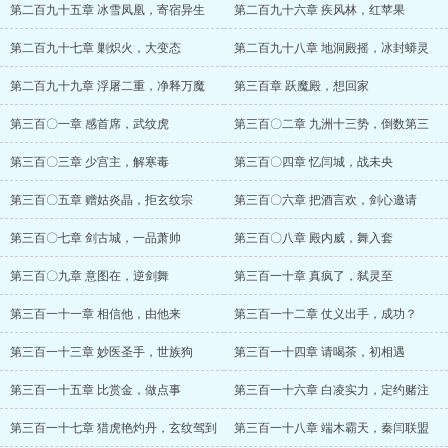
第二百九十五章 冰雪凤凰，寄宿异生
第二百九十六章 疾风林，红苹果
第二百九十七章 剿炽火，大变态
第二百九十八章 地洞殿摇，冰封蟒灵
第二百九十九章 浮屠二重，净释万魔
第三百章 跃魔殿，想回家
第三百〇一章 感首席，武纹虎
第三百〇二章 九洲十三势，倒数第三
第三百〇三章 少宫主，解寒毒
第三百〇四章 忆闫城，战未央
第三百〇五章 赠姑炎晶，拒玄纹宗
第三百〇六章 把酒言欢，剑心邀请
第三百〇七章 剑古城，一品萧帅
第三百〇八章 殿内威，舞入套
第三百〇九章 意图在，逆剑舞
第三百一十章 真疯了，弑灵至
第三百一十一章 相信他，由他来
第三百一十二章 仗义出手，成功？
第三百一十三章 妙医圣手，世族狗
第三百一十四章 请喝茶，初相遇
第三百一十五章 比赏金，做点事
第三百一十六章 白凌实力，定约赌注
第三百一十七章 猎虎艳灼丹，玄纹驾到
第三百一十八章 端木霸天，秦闫联盟