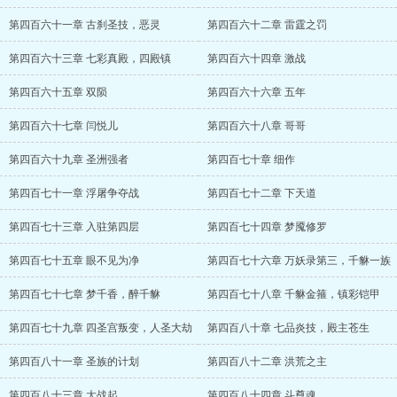
第四百六十一章 古刹圣技，恶灵
第四百六十二章 雷霆之罚
第四百六十三章 七彩真殿，四殿镇
第四百六十四章 激战
第四百六十五章 双陨
第四百六十六章 五年
第四百六十七章 闫悦儿
第四百六十八章 哥哥
第四百六十九章 圣洲强者
第四百七十章 细作
第四百七十一章 浮屠争夺战
第四百七十二章 下天道
第四百七十三章 入驻第四层
第四百七十四章 梦魇修罗
第四百七十五章 眼不见为净
第四百七十六章 万妖录第三，千貅一族
第四百七十七章 梦千香，醉千貅
第四百七十八章 千貅金箍，镇彩铠甲
第四百七十九章 四圣宫叛变，人圣大劫
第四百八十章 七品炎技，殿主苍生
第四百八十一章 圣族的计划
第四百八十二章 洪荒之主
第四百八十三章 大战起
第四百八十四章 斗尊魂