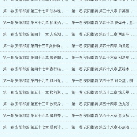
第一卷 安阳郡篇 第三十七章 筑神魄，冬艺阁
第一卷 安阳郡篇 第三十八章 群英聚，地牌现
第一卷 安阳郡篇 第三十九章 拍卖始，荷香思
第一卷 安阳郡篇 第四十章 炎爆丹，意外喜
第一卷 安阳郡篇 第四十一章 入高潮，五品出
第一卷 安阳郡篇 第四十二章 两府斗，天价出（求收藏）
第一卷 安阳郡篇 第四十三章炎兽动，灵物现
第一卷 安阳郡篇 第四十四章 为圣莲，丢节操
第一卷 安阳郡篇 第四十五章 聚香阁，顾洛笙
第一卷 安阳郡篇 第四十六章 别洛笙，初凝丹
第一卷 安阳郡篇 第四十七章 夜行猫，天雾阁
第一卷 安阳郡篇 第四十八章 恶端木，丹到手
第一卷 安阳郡篇 第四十九章 贼逍遥，狄蒙冤
第一卷 安阳郡篇 第五十章 对公堂，明狄氏
第一卷 安阳郡篇 第五十一章 楼前聚，惊天吼
第一卷 安阳郡篇 第五十二章 惊天举，尸钉楼
第一卷 安阳郡篇 第五十三章 狄现身，皆耍横
第一卷 安阳郡篇 第五十四章 放九段，纳元后
第一卷 安阳郡篇 第五十五章 魔狼奔，五品威
第一卷 安阳郡篇 第五十六章 意灭狄，闫援手
第一卷 安阳郡篇 第五十七章 缓兵计，观虎斗
第一卷 安阳郡篇 第五十八章 心崩溃，真盗出