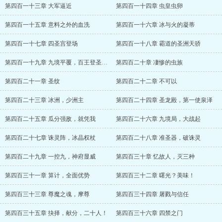
第四百一十三章 大军逼近
第四百一十四章 虫皇虫卵
第四百一十五章 意料之外的血洗
第四百一十六章 冰与火的凝蒂
第四百一十七章 四圣宫登场
第四百一十八章 霸道的圣洲天骄
第四百一十九章 九境平覆，百王登圣启！
第四百二十章 凄惨的虫族
第四百二十一章 圣纹
第四百二十二章 不可以
第四百二十三章 冰洲，少洲主
第四百二十四章 圣龙殿，第一使泉泽
第四百二十五章 瓜分强敌，就凭我
第四百二十六章 九境局，大战起
第四百二十七章 诛灵阵，冰晶权杖
第四百二十八章 准圣器，破诛灵
第四百二十九章 一控九，神府显威
第四百三十章 忆故人，灭三种
第四百三十一章 算计，全面优势
第四百三十二章 曙光？美味！
第四百三十三章 尊魔之魂，摩尊
第四百三十四章 屠戮与信任
第四百三十五章 抉择，献分，二十人！
第四百三十六章 四禁之门