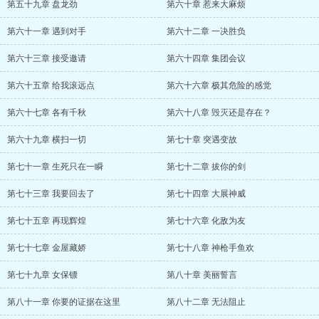
第五十九章 盘龙劲
第六十章 惹来大麻烦
第六十一章 遇到对手
第六十二章 一决胜负
第六十三章 接受邀请
第六十四章 集团会议
第六十五章 给我滚远点
第六十六章 极其危险的感觉
第六十七章 各有千秋
第六十八章 毁灭还是存在？
第六十九章 横扫一切
第七十章 突遇变故
第七十一章 生死只在一瞬
第七十二章 拔你的剑
第七十三章 我要回去了
第七十四章 大展神威
第七十五章 再现辉煌
第七十六章 化敌为友
第七十七章 金屋藏娇
第七十八章 神枪手鱼欢
第七十九章 女保镖
第八十章 美丽誓言
第八十一章 你要的证据在这里
第八十二章 无法阻止