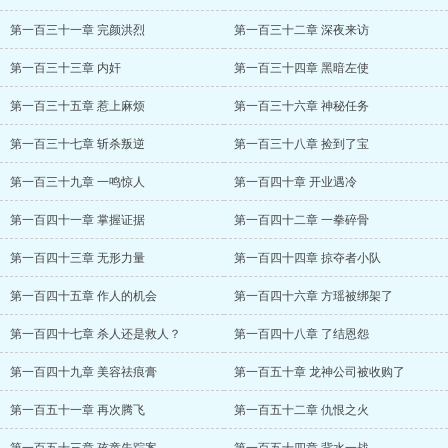
第一百三十一章 完颜洪烈
第一百三十二章 深夜来访
第一百三十三章 内奸
第一百三十四章 黑暗左使
第一百三十五章 惹上麻烦
第一百三十六章 神秘任务
第一百三十七章 斩杀叛逆
第一百三十八章 捡到了宝
第一百三十九章 一鸣惊人
第一百四十章 开业遇冷
第一百四十一章 掌握证据
第一百四十二章 一拳碎骨
第一百四十三章 无形力量
第一百四十四章 掠夺者小队
第一百四十五章 作人的机会
第一百四十六章 方瑶被绑架了
第一百四十七章 杀人还是救人？
第一百四十八章 了结恩怨
第一百四十九章 美容祛痕膏
第一百五十章 龙神公司被收购了
第一百五十一章 再次腾飞
第一百五十二章 仇恨之火