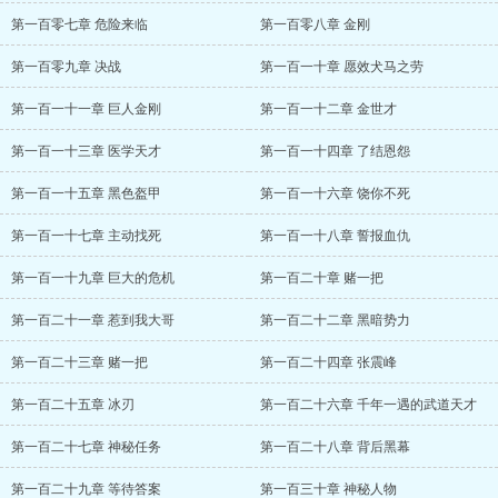
第一百零七章 危险来临
第一百零八章 金刚
第一百零九章 决战
第一百一十章 愿效犬马之劳
第一百一十一章 巨人金刚
第一百一十二章 金世才
第一百一十三章 医学天才
第一百一十四章 了结恩怨
第一百一十五章 黑色盔甲
第一百一十六章 饶你不死
第一百一十七章 主动找死
第一百一十八章 誓报血仇
第一百一十九章 巨大的危机
第一百二十章 赌一把
第一百二十一章 惹到我大哥
第一百二十二章 黑暗势力
第一百二十三章 赌一把
第一百二十四章 张震峰
第一百二十五章 冰刃
第一百二十六章 千年一遇的武道天才
第一百二十七章 神秘任务
第一百二十八章 背后黑幕
第一百二十九章 等待答案
第一百三十章 神秘人物