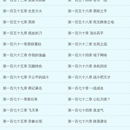
第一百五十三章 孩童失踪案
第一百五十四章 背水一战
第一百五十五章 生意大火
第一百五十六章 黑暗之手
第一百五十七章 黑狱
第一百五十八章 死无葬身之地
第一百五十九章 残血的刀
第一百六十章 顶尖高手
第一百六十一章黑狱遭劫
第一百六十二章 生死之战
第一百六十三章 作我的傀儡
第一百六十四章 地下网络
第一百六十五章 完颜绝色
第一百六十六章 杀机四伏
第一百六十七章 不公平的战斗
第一百六十八章 战斗吧天才
第一百六十九章 两记暴击
第一百七十章 一战成名
第一百七十一章新任务
第一百七十二章 心乱为谁？
第一百七十三章 飞天掌
第一百七十四章 真龙气
第一百七十五章 异象出现
第一百七十六章 路遇袭击