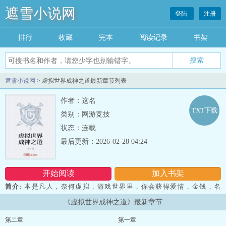
遮雪小说网
登陆
注册
排行
收藏
完本
阅读记录
书架
遮雪小说网
> 虚拟世界成神之道最新章节列表
作者：这名
TXT下载
类别：网游竞技
状态：连载
最后更新：2026-02-28 04:24
开始阅读
加入书架
简介:
本是凡人，奈何虚拟，游戏世界里，你会获得爱情，金钱，名
利，将那些不开心的杂碎通通踩死。...
《虚拟世界成神之道》最新章节
第二章
第一章