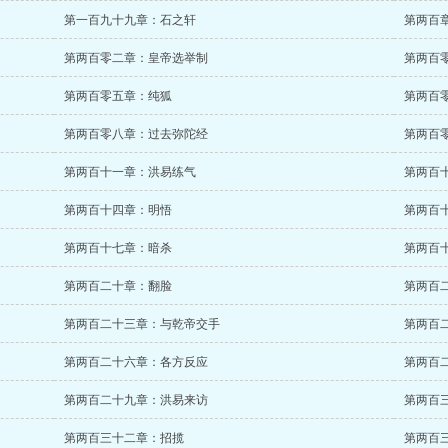
第一百九十九章：石之轩
第两百
第两百零二章：皇帝选举制
第两百
第两百零五章：纯狐
第两百
第两百零八章：过去弥陀经
第两百
第两百十一章：洪易练气
第两百
第两百十四章：明悟
第两百
第两百十七章：暗杀
第两百
第两百二十章：翻脸
第两百
第两百二十三章：与乾帝交手
第两百
第两百二十六章：各方反应
第两百
第两百二十九章：洪易来访
第两百
第两百三十二章：招揽
第两百