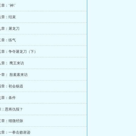
章：‘神\’
六章：结束
九章：屠龙刀
二章：练气
五章：争夺屠龙刀（下）
八章： 鹰王来访
一章： 殷素素来访
四章：初会杨逍
七章：条件
章：恩将仇报？
三章：细微经脉
六章：一拳击败谢逊