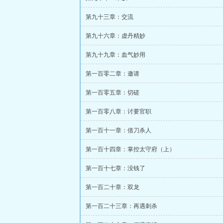
第九十三章：交流
第九十六章：虚丹精妙
第九十九章：血气妙用
第一百零二章：邀请
第一百零五章：切磋
第一百零八章：讨要官职
第一百十一章：借刀杀人
第一百十四章：掌控太守府（上）
第一百十七章：没钱了
第一百二十章：双龙
第一百二十三章：再遇刺杀