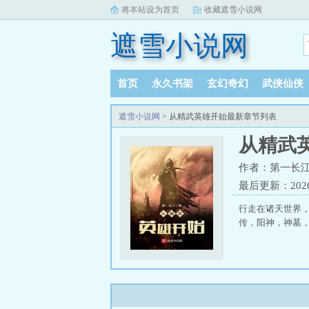
将本站设为首页
收藏遮雪小说网
遮雪小说网
首页
永久书架
玄幻奇幻
武侠仙侠
遮雪小说网
> 从精武英雄开始最新章节列表
从精武
作者：第一长
最后更新：2026-0
行走在诸天世界
传，阳神，神墓