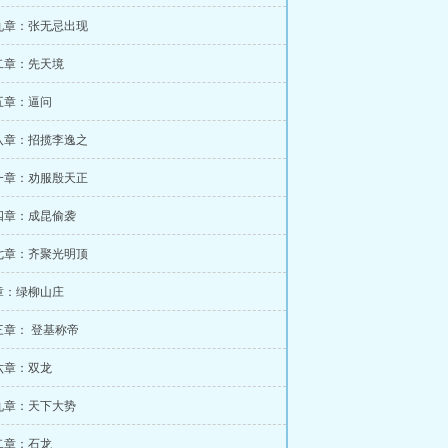
九章：张无忌出现
二章：先天境
五章：逼问
八章：招揽李逸之
一章：劝服殷天正
四章：成昆偷袭
七章：齐聚光明顶
章：绿柳山庄
三章： 登基称帝
六章：双龙
九章：天下大势
二章：石龙