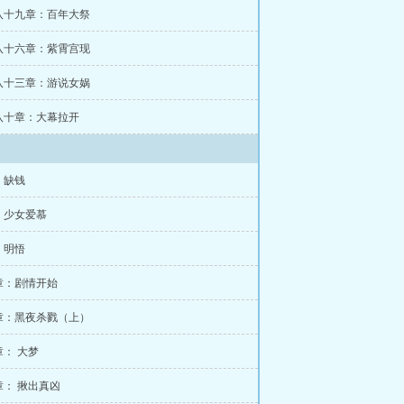
八十九章：百年大祭
八十六章：紫霄宫现
八十三章：游说女娲
八十章：大幕拉开
：缺钱
：少女爱慕
：明悟
章：剧情开始
章：黑夜杀戮（上）
： 大梦
章： 揪出真凶