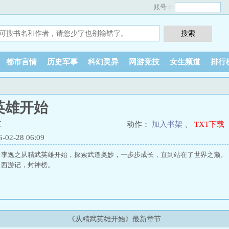
账号：
都市言情
历史军事
科幻灵异
网游竞技
女生频道
排行
英雄开始
江
动作：
加入书架
、
TXT下载
2-28 06:09
，李逸之从精武英雄开始，探索武道奥妙，一步步成长，直到站在了世界之巅。
，西游记，封神榜。
《从精武英雄开始》最新章节