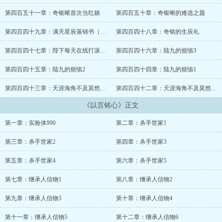
吗？” “要不属下把他劫来，给寨主当压寨夫婿！” “这有啥区
别？！！！！”...
第四百五十一章：奇银晰首次当红娘
第四百五十章：奇银晰的难选之题
第四百四十九章：满天星辰落锦书（谨乐篇终）
第四百四十八章：奇铭的生辰礼
第四百四十七章：陛下每天在线打滚撒娇（兴兰篇）
第四百四十六章：陆九的烦恼3
第四百四十五章：陆九的烦恼2
第四百四十四章：陆九的烦恼1
第四百四十三章：天涯海角不及莫然一居3
第四百四十二章：天涯海角不及莫然一居2
《以言铭心》正文
第一章：实验体990
第二章：杀手世家1
第三章：杀手世家2
第四章：杀手世家3
第五章：杀手世家4
第六章：杀手世家5
第七章：继承人信物1
第八章：继承人信物2
第九章：继承人信物3
第十章：继承人信物4
第十一章：继承人信物5
第十二章：继承人信物6