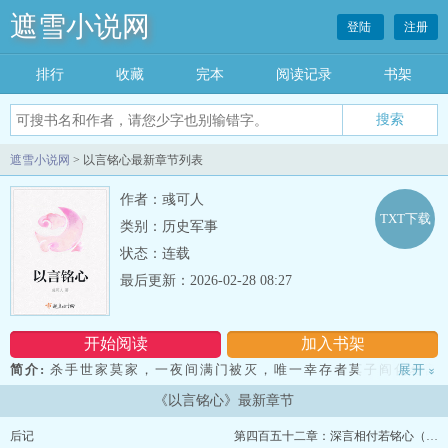
遮雪小说网
登陆
注册
排行
收藏
完本
阅读记录
书架
遮雪小说网
> 以言铭心最新章节列表
作者：彧可人
TXT下载
类别：历史军事
状态：连载
最后更新：2026-02-28 08:27
开始阅读
加入书架
简介:
杀手世家莫家，一夜间满门被灭，唯一幸存者莫子阎化名言
展开
»
漠，开启追查灭门真凶的旅程。 十年后遇到当朝二皇子奇铭求婚，
《以言铭心》最新章节
在2人的你追我赶中，一路破获各种奇案，收集当年莫家案的线
索。 “什么？要我一个山寨寨主当王妃？那二皇子脑子没问题
后记
第四百五十二章：深言相付若铭心（完结）