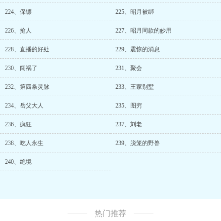
224、保镖
225、昭月被绑
226、抢人
227、昭月同款的妙用
228、直播的好处
229、震惊的消息
230、闯祸了
231、聚会
232、第四条灵脉
233、王家别墅
234、岳父大人
235、图穷
236、疯狂
237、刘老
238、吃人永生
239、脱笼的野兽
240、绝境
热门推荐