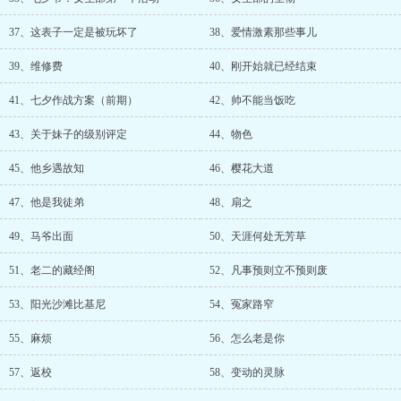
37、这表子一定是被玩坏了
38、爱情激素那些事儿
39、维修费
40、刚开始就已经结束
41、七夕作战方案（前期）
42、帅不能当饭吃
43、关于妹子的级别评定
44、物色
45、他乡遇故知
46、樱花大道
47、他是我徒弟
48、扇之
49、马爷出面
50、天涯何处无芳草
51、老二的藏经阁
52、凡事预则立不预则废
53、阳光沙滩比基尼
54、冤家路窄
55、麻烦
56、怎么老是你
57、返校
58、变动的灵脉