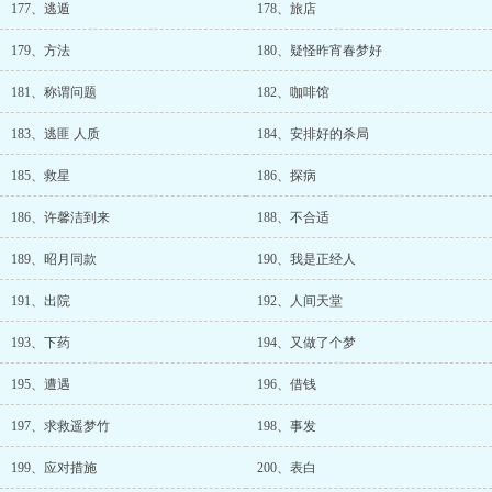
177、逃遁
178、旅店
179、方法
180、疑怪昨宵春梦好
181、称谓问题
182、咖啡馆
183、逃匪 人质
184、安排好的杀局
185、救星
186、探病
186、许馨洁到来
188、不合适
189、昭月同款
190、我是正经人
191、出院
192、人间天堂
193、下药
194、又做了个梦
195、遭遇
196、借钱
197、求救遥梦竹
198、事发
199、应对措施
200、表白