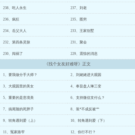
得是时候找个女盆友了..................
238、吃人永生
237、刘老
236、疯狂
235、图穷
234、岳父大人
233、王家别墅
232、第四条灵脉
231、聚会
230、闯祸了
229、震惊的消息
《找个女友好难呀》正文
1、要我做分手大师？
2、刘姥姥进大观园
3、大观园里的美女
4、奉旨盘人琳三变
5、重要的是意境美
6、支持微信支付么？
7、搞尾随的死胖子
8、装*不成反被艹
9、转角遇到爱（上）
10、转角遇到爱（下）
11、冤家路窄
12、你行不行？