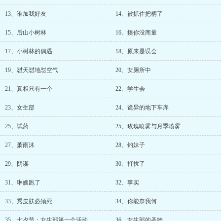
13、谁加我好友
14、被抓住把柄了
15、后山小树林
16、揍你没商量
17、小树林的偶遇
18、原来是误会
19、怼天怼地怼空气
20、女厕所中
21、真相只有一个
22、学生会
23、女生部
24、诡异的地下车库
25、试药
25、玫瑰喷雾与月季喷雾
27、萧雨沐
28、钓妹子
29、阴谋
30、打扰了
31、琳嫂跑了
32、事实
33、秀皮肤必须死
34、你能奈我何
35、七夕节：女生部第一个活动
36、女生部的圣物