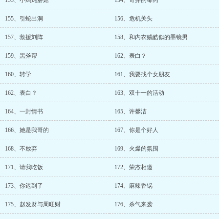
153、小鸡炖蘑菇
154、奇异的毒药
155、引蛇出洞
156、危机关头
157、救援刘阵
158、和内衣贼酷似的墨镜男
159、黑斧帮
162、表白？
160、转学
161、我要找个女朋友
162、表白？
163、双十一的活动
164、一封情书
165、许馨洁
166、她是我哥的
167、你是个好人
168、不放弃
169、火爆的氛围
171、请我吃饭
172、荣杰相邀
173、你迟到了
174、麻辣香锅
175、赵发财与周旺财
176、杀气来袭