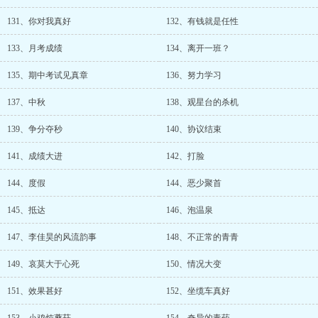
131、你对我真好
132、有钱就是任性
133、月考成绩
134、离开一班？
135、期中考试见真章
136、努力学习
137、中秋
138、观星台的杀机
139、争分夺秒
140、协议结束
141、成绩大进
142、打脸
144、度假
144、恶少聚首
145、抵达
146、泡温泉
147、李佳昊的风流韵事
148、不正常的青青
149、哀莫大于心死
150、情况大变
151、效果甚好
152、坐缆车真好