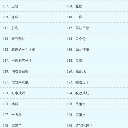
107、应战
108、礼物
109、开球
110、下风
111、胜利
112、风波平息
113、晋升部长
114、公众号
115、真正的分手大师
116、如此变态
117、推送洞玄子？
118、黑影
119、内衣失窃案
120、贼踪现
121、大战内衣贼
122、被逃走了
123、好事成双
124、吸收药剂
125、擒贼
126、又落水
127、士力架
128、再落水
129、感冒了
130、请我吃饭？