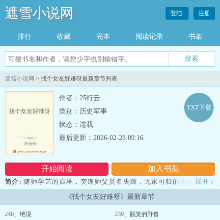
遮雪小说网
登陆
注册
排行
收藏
完本
阅读记录
书架
遮雪小说网
> 找个女友好难呀最新章节列表
作者：25行云
TXT下载
类别：历史军事
状态：连载
最后更新：2026-02-28 09:16
开始阅读
加入书架
简介:
随师学艺的宸琳，突逢师父莫名失踪，无家可归的他收到山海
展开
»
高中教导主任消息，召他打入山海高中学生内部作为分手大师，负责
《找个女友好难呀》最新章节
进行早恋现象的监督排查工作。 受金钱诱惑的宸琳欣然领命，却阴
差阳错下牵了一条条红线。当被周围一波波狗粮噎得够呛时，宸琳觉
240、绝境
239、脱笼的野兽