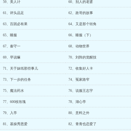
59、美人计
60、别人的老婆
61、评头品足
62、政哥的故事
63、百因必有果
64、又是那个转角
65、睡服
66、睡服（下）
67、秦守一
68、动物世界
69、早说嘛
70、刘阵的觉醒技
71、关于妹纸那些事儿
72、收集好人卡
73、下一步的任务
74、冤家路窄
75、魔法药水
76、说服王志宇
77、600枝玫瑰
78、湖心亭
79、入亭
80、意料之外
81、基操秀恩爱
82、青青也恋爱了