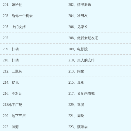
201、嫁给他
202、情书派送
203、给你一个机会
204、准男友
205、上门女婿
206、见家长
207、
208、做我女朋友吧
209、打劫
209、电影院
210、打劫
210、夫人的安排
212、三瓶药
213、闹鬼
214、捉鬼
215、真相
216、不对劲
217、又见内衣贼
218地下广场
229、逃脱
220、地下三层
221、周旋
222、渊源
223、演唱会