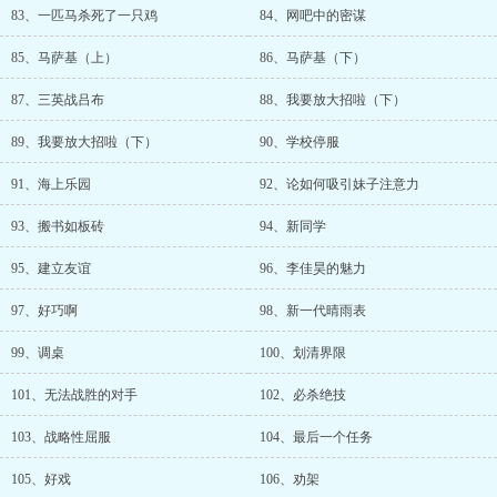
83、一匹马杀死了一只鸡
84、网吧中的密谋
85、马萨基（上）
86、马萨基（下）
87、三英战吕布
88、我要放大招啦（下）
89、我要放大招啦（下）
90、学校停服
91、海上乐园
92、论如何吸引妹子注意力
93、搬书如板砖
94、新同学
95、建立友谊
96、李佳昊的魅力
97、好巧啊
98、新一代晴雨表
99、调桌
100、划清界限
101、无法战胜的对手
102、必杀绝技
103、战略性屈服
104、最后一个任务
105、好戏
106、劝架