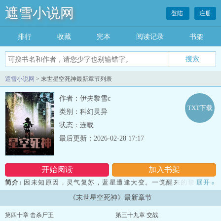
遮雪小说网
登陆
注册
排行
收藏
完本
阅读记录
书架
遮雪小说网
> 末世星空死神最新章节列表
作者：伊夫黎雪c
TXT下载
类别：科幻灵异
状态：连载
最后更新：2026-02-28 17:17
开始阅读
加入书架
简介:
因未知原因，灵气复苏，蓝星遭逢大变。一觉醒来的黎仙，推
展开
»
开门发现对面站着一名丧尸，露出了一个尴尬又不失礼貌的微笑：“不
《末世星空死神》最新章节
好意思，我可能没睡醒，您请便，我再睡会。”...
第四十章 击杀尸王
第三十九章 交战