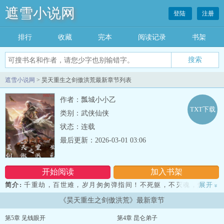
遮雪小说网
登陆
注册
排行
收藏
完本
阅读记录
书架
遮雪小说网
> 昊天重生之剑傲洪荒最新章节列表
作者：瓢城小小乙
TXT下载
类别：武侠仙侠
状态：连载
最后更新：2026-03-01 03:06
开始阅读
加入书架
简介:
千重劫，百世难，岁月匆匆弹指间！不死躯，不灭魂，烁古震
展开
»
今无人敌！ 待到乾坤逆转时，以我仙剑傲洪荒！........九龙驭神兵，
《昊天重生之剑傲洪荒》最新章节
先天圣人惊，脚踩凌霄殿，手覆洪荒天！ （PS简介苍白无力，但剧
情跌宕起伏，且自带三分钱的虐心效果，请自行到书中体会！ 承受
第5章 见钱眼开
第4章 昆仑弟子