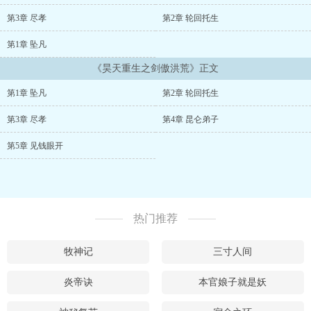
能力不好者，请自备速效救心丸......！）...
第3章 尽孝
第2章 轮回托生
第1章 坠凡
《昊天重生之剑傲洪荒》正文
第1章 坠凡
第2章 轮回托生
第3章 尽孝
第4章 昆仑弟子
第5章 见钱眼开
热门推荐
牧神记
三寸人间
炎帝诀
本官娘子就是妖