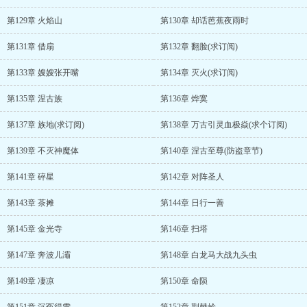
第129章 火焰山
第130章 却话芭蕉夜雨时
第131章 借扇
第132章 翻脸(求订阅)
第133章 嫂嫂张开嘴
第134章 灭火(求订阅)
第135章 涅古族
第136章 烨寞
第137章 族地(求订阅)
第138章 万古引灵血极焱(求个订阅)
第139章 不灭神魔体
第140章 涅古至尊(防盗章节)
第141章 碎星
第142章 对阵圣人
第143章 茶摊
第144章 日行一善
第145章 金光寺
第146章 扫塔
第147章 奔波儿灞
第148章 白龙马大战九头虫
第149章 凄凉
第150章 命陨