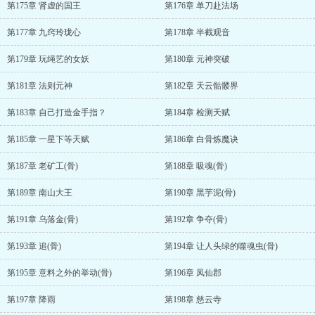
第175章 肾虚的国王
第176章 单刀赴法场
第177章 九窍玲珑心
第178章 半截观音
第179章 玩绳艺的女妖
第180章 元神突破
第181章 法则元神
第182章 天云骷髅界
第183章 自己打造金手指？
第184章 检测天赋
第185章 一星下等天赋
第186章 白骨炼魔诀
第187章 老矿工(骨)
第188章 吸魂(骨)
第189章 南山大王
第190章 黑芋泥(骨)
第191章 乌落金(骨)
第192章 争夺(骨)
第193章 追(骨)
第194章 让人头绿的噬魂虫(骨)
第195章 意料之外的举动(骨)
第196章 凤仙郡
第197章 降雨
第198章 慈云寺