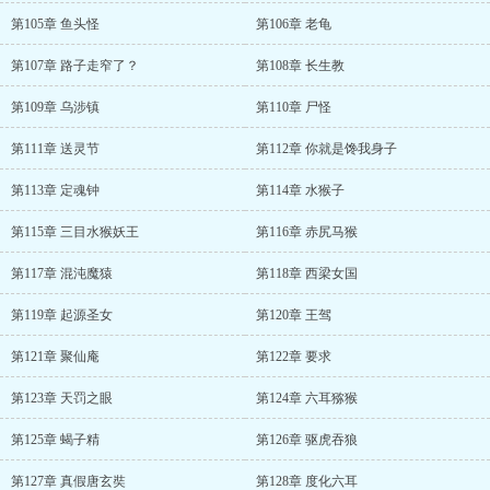
第105章 鱼头怪
第106章 老龟
第107章 路子走窄了？
第108章 长生教
第109章 乌涉镇
第110章 尸怪
第111章 送灵节
第112章 你就是馋我身子
第113章 定魂钟
第114章 水猴子
第115章 三目水猴妖王
第116章 赤尻马猴
第117章 混沌魔猿
第118章 西梁女国
第119章 起源圣女
第120章 王驾
第121章 聚仙庵
第122章 要求
第123章 天罚之眼
第124章 六耳猕猴
第125章 蝎子精
第126章 驱虎吞狼
第127章 真假唐玄奘
第128章 度化六耳