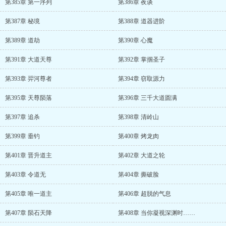
第385章 第一序列
第386章 夜谈
第387章 秘境
第388章 道器进阶
第389章 道劫
第390章 心魔
第391章 大道天尊
第392章 掌掴圣子
第393章 羿河尊者
第394章 窃取源力
第395章 天尊陨落
第396章 三千大道圆满
第397章 追杀
第398章 清岭山
第399章 垂钓
第400章 烤龙肉
第401章 晋升道主
第402章 大道之轮
第403章 令道无
第404章 撕破脸
第405章 唯一道主
第406章 超脱的气息
第407章 陨石天降
第408章 当你凝视深渊时……