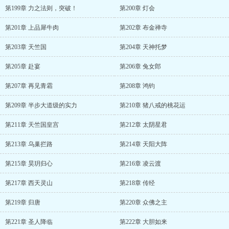
第199章 力之法则，突破！
第200章 灯会
第201章 上品犀牛肉
第202章 布金禅寺
第203章 天竺国
第204章 天神托梦
第205章 赴宴
第206章 兔女郎
第207章 再见青霜
第208章 鸿钧
第209章 半步大道级的实力
第210章 猪八戒的桃花运
第211章 天竺国皇宫
第212章 太阴星君
第213章 乌巢拦路
第214章 天阳大阵
第215章 昊玥归心
第216章 凌云渡
第217章 西天灵山
第218章 传经
第219章 归唐
第220章 众佛之主
第221章 圣人降临
第222章 大胆如来