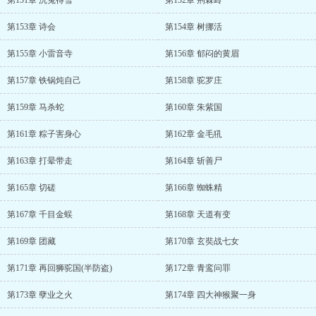
第151章 沉冤得雪
第152章 荆棘岭
第153章 诗会
第154章 树挪活
第155章 小雷音寺
第156章 郁闷的黄眉
第157章 铁锅炖自己
第158章 驼罗庄
第159章 马杀蛇
第160章 朱紫国
第161章 粽子害身心
第162章 金毛犼
第163章 打晕带走
第164章 斩善尸
第165章 切磋
第166章 蜘蛛精
第167章 千目金蜈
第168章 天道有变
第169章 团藏
第170章 玄奘战七女
第171章 再回狮驼国(半防盗)
第172章 青鸾问罪
第173章 孽业之火
第174章 四大神猴聚一身