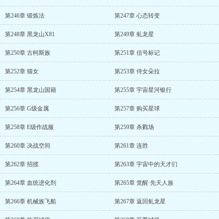
第246章 锻炼法
第247章 心态转变
第248章 黑龙山X81
第249章 虬龙星
第250章 古柯斯族
第251章 信号标记
第252章 猫女
第253章 侍女朵拉
第254章 黑龙山国籍
第255章 宇宙星河银行
第256章 G级金属
第257章 购买星球
第258章 E级作战服
第259章 杀戮场
第260章 决战空间
第261章 连胜
第262章 招揽
第263章 宇宙中的天才们
第264章 血统进化剂
第265章 觉醒·先天人族
第266章 机械族飞船
第267章 返回虬龙星