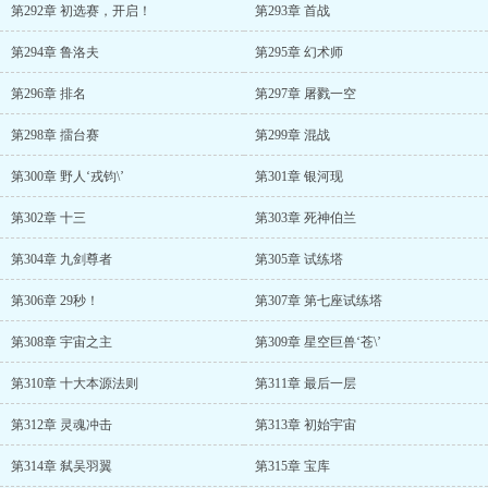
第292章 初选赛，开启！
第293章 首战
第294章 鲁洛夫
第295章 幻术师
第296章 排名
第297章 屠戮一空
第298章 擂台赛
第299章 混战
第300章 野人‘戎钧\’
第301章 银河现
第302章 十三
第303章 死神伯兰
第304章 九剑尊者
第305章 试练塔
第306章 29秒！
第307章 第七座试练塔
第308章 宇宙之主
第309章 星空巨兽‘苍\’
第310章 十大本源法则
第311章 最后一层
第312章 灵魂冲击
第313章 初始宇宙
第314章 弑吴羽翼
第315章 宝库