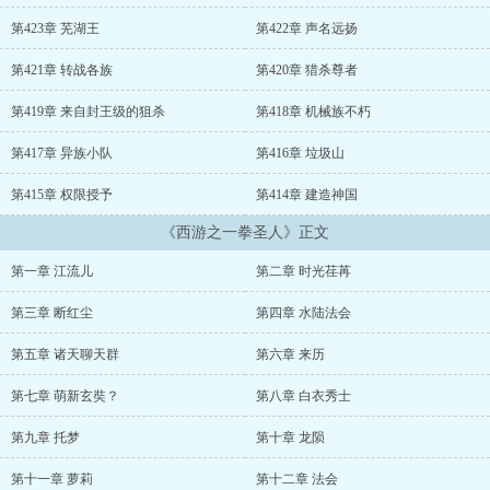
下来。 俺，齐天大圣，孙悟空，永远忘不了五指山下的那段不堪回
首的往事。 “猴子，跟我去取西经吧？” “不去不去，要去你就自
第423章 芜湖王
第422章 声名远扬
己去！” “好的，那贫僧自己去辣！”那个光头披着虎皮竟然真的哼
着小曲儿离开了。 “慢…慢着，你先放俺出来啊，放俺老孙出来再
第421章 转战各族
第420章 猎杀尊者
考虑俺到底去不去！” 那个光头扭过身，“好啊，那我这就放你出
来！” “你爬到山上，取下那面……” “不用那么麻烦！” 霎时
第419章 来自封王级的狙杀
第418章 机械族不朽
间，山崩地裂，乱石激射！ 孙悟空只感觉一双铁手钳着自己的脖子
第417章 异族小队
第416章 垃圾山
从五指山中硬生生揪了出来，然后轻描淡写的回身一拳，五指山就没
了！ 孙悟空感觉自己的脖子几乎快要断了，不停拍打着和尚的胳
第415章 权限授予
第414章 建造神国
膊，企图挣脱出来，猴脸憋的通红。 那个和尚直到回头才发现自
己，淡淡的说了一句“不好意思，没注意到你，力气不小心用大
《西游之一拳圣人》正文
了！” 西游路上……… “不好了，妖怪被师傅抓走了！”...
第一章 江流儿
第二章 时光荏苒
第三章 断红尘
第四章 水陆法会
第五章 诸天聊天群
第六章 来历
第七章 萌新玄奘？
第八章 白衣秀士
第九章 托梦
第十章 龙陨
第十一章 萝莉
第十二章 法会