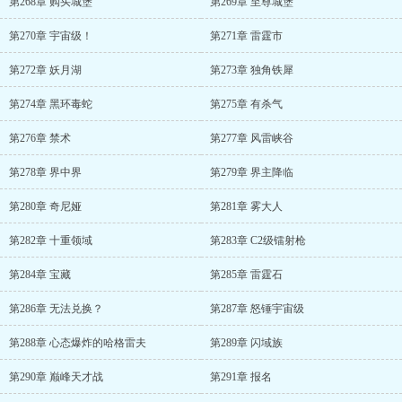
第268章 购买城堡
第269章 至尊城堡
第270章 宇宙级！
第271章 雷霆市
第272章 妖月湖
第273章 独角铁犀
第274章 黑环毒蛇
第275章 有杀气
第276章 禁术
第277章 风雷峡谷
第278章 界中界
第279章 界主降临
第280章 奇尼娅
第281章 雾大人
第282章 十重领域
第283章 C2级镭射枪
第284章 宝藏
第285章 雷霆石
第286章 无法兑换？
第287章 怒锤宇宙级
第288章 心态爆炸的哈格雷夫
第289章 闪域族
第290章 巅峰天才战
第291章 报名