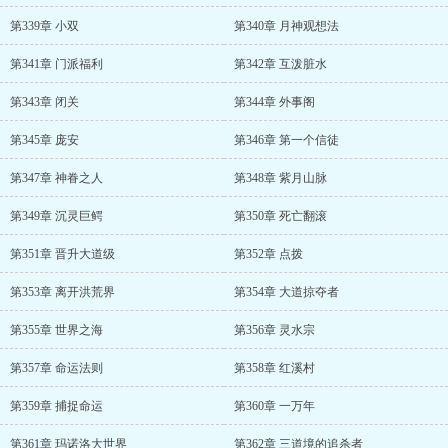
第339章 小双
第340章 月神观想法
第341章 门派福利
第342章 互泼脏水
第343章 闭关
第344章 外事阁
第345章 庞安
第346章 第一个信徒
第347章 神眷之人
第348章 紫月山脉
第349章 沉灵巨鳄
第350章 死亡翻滚
第351章 晋升大道级
第352章 点拨
第353章 离开洪荒界
第354章 大道掠夺者
第355章 世界之海
第356章 灵水宗
第357章 命运法则
第358章 红溪村
第359章 捕捉命运
第360章 一万年
第361章 玛诺洛大世界
第362章 三道境的追杀者