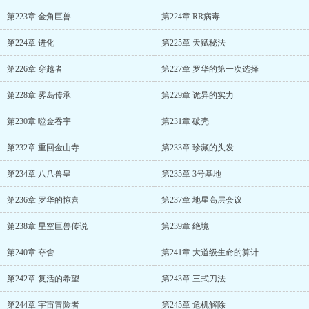
第223章 金角巨兽
第224章 RR病毒
第224章 进化
第225章 天赋秘法
第226章 穿越者
第227章 罗华的第一次选择
第228章 雾岛传承
第229章 诡异的实力
第230章 噬金吞宇
第231章 破壳
第232章 重回金山寺
第233章 珍藏的头发
第234章 八爪兽皇
第235章 3号基地
第236章 罗华的惊喜
第237章 地星高层会议
第238章 星空巨兽传说
第239章 绝境
第240章 夺舍
第241章 大道级生命的算计
第242章 复活的希望
第243章 三式刀法
第244章 宇宙冒险者
第245章 危机解除