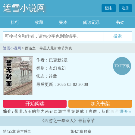
遮雪小说网
登陆
注册
排行
收藏
完本
阅读记录
书架
遮雪小说网
> 西游之一拳圣人最新章节列表
作者：已更新2章
TXT下载
类别：玄幻奇幻
状态：连载
最后更新：2026-03-02 20:08
开始阅读
加入书架
简介:
带着琦玉的能力来到西游世界穿越成了唐僧，从此西游世界多
展开
»
了一个“以德服人”有些天然呆的圣僧。 牛魔王：“兄弟，别去取西
《西游之一拳圣人》最新章节
经了，跟着个秃驴去取经多累啊，不如回花果山快活啊！” 孙悟空
听闻此言猴毛瞬间炸了起来，根根倒竖，连头上的金箍也被猴毛挤了
第425章 完本感言
第424章 终章