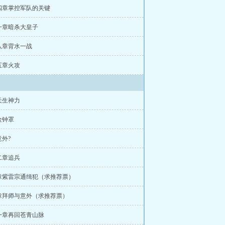
四章掌控军队的关键
一章暗杀大皇子
八章背水一战
五章火攻
天生神力
金钟罩
外?
二章追兵
章紫雷宗通缉犯（求推荐票）
章拜师与意外（求推荐票）
一章再回苍青山脉