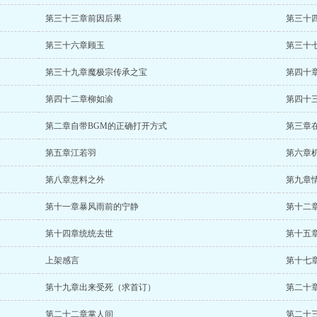
第三十三章前因后果
第三十
第三十六章顾玉
第三十
第三十九章魔极宗传承之宝
第四十
第四十二章柳如渝
第四十
第二章自带BGM的正确打开方式
第三章
第五章江若羽
第六章机
第八章意料之外
第九章
第十一章暴风雨前的宁静
第十二
第十四章统统去世
第十五
上架感言
第十七
第十九章出来受死（求首订）
第二十
第二十二章掌人间
第二十