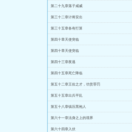
第二十九章落子咸威
第三十二章计将安出
第三十五章各有打算
第四十章天使突临
第四十章天使突临
第四十三章夜逃
第四十五章死亡降临
第五十二章王佐之才，功赏罪罚
第五十五章出兵平乱
第五十八章镇压黑袍人
第六十一章法身之上的境界
第六十四章入伏