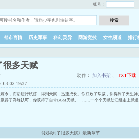
账号：
都市言情
历史军事
科幻灵异
网游竞技
女生频道
排行
了很多天赋
生
动作：
加入书架
、
TXT下载
3-02 19:37
试炼令，而后进行试炼，得到天赋，迅速成长。你打败了常威，你得到了天生神
你赢得了乔峰认可，你获得了自带BGM天赋。 ……一个个天赋助江继走上武道
《我得到了很多天赋》最新章节