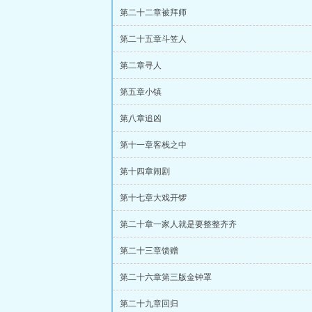
第二十二章被拜师
第二十五章斗笠人
第二章寻人
第五章小镇
第八章追凶
第十一章客栈之中
第十四章闹剧
第十七章大戏开锣
第二十章一家人就是要整整齐齐
第二十三章馈赠
第二十六章第三版金钟罩
第二十九章回归