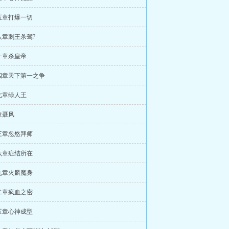
五章打爆一切
八章刺王杀驾?
一章杀皇帝
四章天下第一之争
七章绿人王
章聂风
三章忽悠拜师
六章症结所在
九章火麟魔身
二章疯血之密
五章心神成型