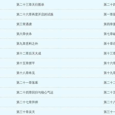
第二十三章天衍图录
第二十
第二十六章再度开启的试炼
第一章
第三章遇袭
第四章
第六章伏杀
第七章
第九章意料之外
第十章
第十二章后天大成
第十三
第十五章摆平
第十六
第十八章终见
第十九
第二十一章落幕
第二十
第二十四章回归与核心气运
第二十
第二十七章拜师
第二十
第三十章吴天
第三十