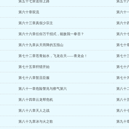
第五十七章送你上路
第五十
第六十章双流
第六十
第六十三章真假少宗主
第六十
第六十六章任你万千招式，能敌我一拳否？
第六十
第六十九章从天而降的五指山
第七十
第七十二章苍青如水，飞龙在天——青龙会！
第七十
第七十五章狩猎开始
第七十
第七十八章暂且臣服
第七十九
第八十一章危险警兆与察气第六
第八十
第八十四章云龙帮危机
第八十
第八十八章天人之战
第八十
第八十九章冰与火之歌
第九十