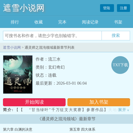
遮雪小说网
登陆
注册
排行
收藏
完本
阅读记录
书架
遮雪小说网
> 通灵师之混沌领域最新章节列表
作者：流三水
TXT下载
类别：玄幻奇幻
状态：连载
最后更新：2026-03-01 06:04
开始阅读
加入书架
简介:
【【 “甘当绿叶”千万征文大奖赛】参赛作品】天地孕育万
展开
»
物，却给予了万物太多不公！ 不愿就此屈服的意志，造就
《通灵师之混沌领域》最新章节
了 “灵”之众生。...
第六章 白渊的决意
第五章 四大体系