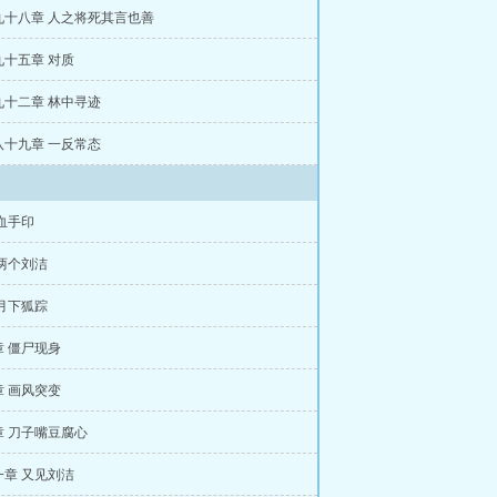
九十八章 人之将死其言也善
九十五章 对质
九十二章 林中寻迹
八十九章 一反常态
血手印
两个刘洁
月下狐踪
 僵尸现身
 画风突变
章 刀子嘴豆腐心
一章 又见刘洁