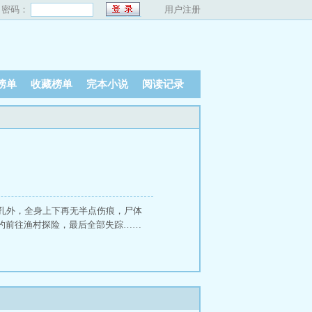
密码：
用户注册
榜单
收藏榜单
完本小说
阅读记录
孔外，全身上下再无半点伤痕，尸体
约前往渔村探险，最后全部失踪……