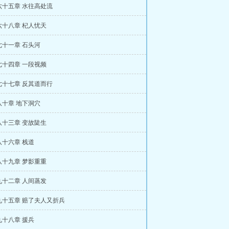
六十五章 水往高处流
六十八章 杞人忧天
七十一章 石头河
七十四章 一段视频
七十七章 反其道而行
八十章 地下洞穴
八十三章 变故陡生
八十六章 栈道
八十九章 梦影重重
九十二章 人间蒸发
九十五章 赔了夫人又折兵
九十八章 援兵