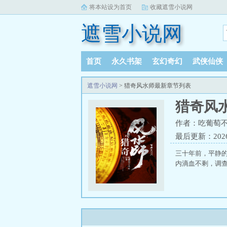
将本站设为首页
收藏遮雪小说网
遮雪小说网
首页
永久书架
玄幻奇幻
武侠仙侠
遮雪小说网
> 猎奇风水师最新章节列表
猎奇风
作者：吃葡萄
最后更新：2026-0
三十年前，平静
内滴血不剩，调