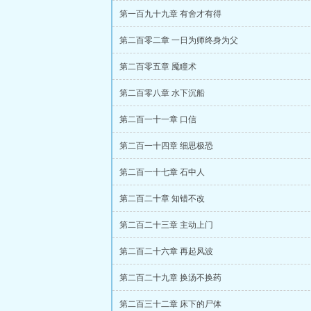
第一百九十九章 有舍才有得
第二百零二章 一日为师终身为父
第二百零五章 魇瞳术
第二百零八章 水下沉船
第二百一十一章 口信
第二百一十四章 细思极恐
第二百一十七章 石中人
第二百二十章 知错不改
第二百二十三章 主动上门
第二百二十六章 再起风波
第二百二十九章 换汤不换药
第二百三十二章 床下的尸体