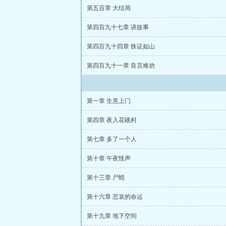
第五百章 大结局
第四百九十七章 讲故事
第四百九十四章 铁证如山
第四百九十一章 良言难劝
第一章 生意上门
第四章 夜入花礁村
第七章 多了一个人
第十章 午夜怪声
第十三章 尸蜡
第十六章 悲哀的命运
第十九章 地下空间