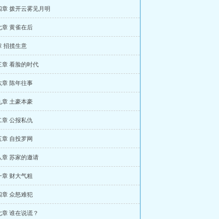
四章 拨开云雾见月明
七章 黄雀在后
 招揽生意
三章 看脸的时代
六章 陈年往事
九章 土豪本豪
二章 公报私仇
五章 自投罗网
八章 苏家的邀请
一章 财大气粗
四章 众怒难犯
七章 谁在说谎？