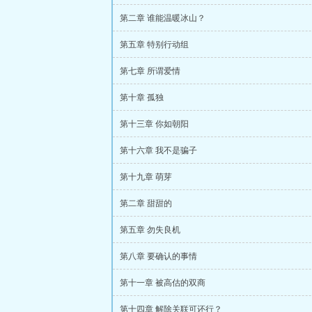
第二章 谁能温暖冰山？
第五章 特别行动组
第七章 所谓爱情
第十章 孤独
第十三章 你如朝阳
第十六章 我不是骗子
第十九章 萌芽
第二章 甜甜的
第五章 勿失良机
第八章 要确认的事情
第十一章 被高估的双商
第十四章 解除关联可还行？