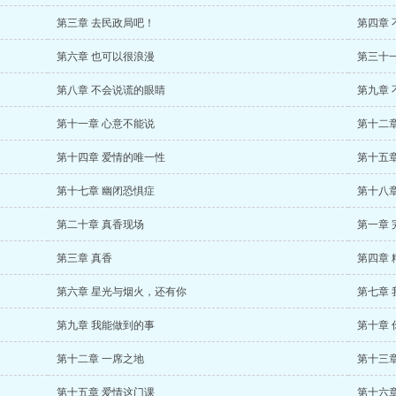
第三章 去民政局吧！
第四章
第六章 也可以很浪漫
第三十
第八章 不会说谎的眼睛
第九章
第十一章 心意不能说
第十二章
第十四章 爱情的唯一性
第十五
第十七章 幽闭恐惧症
第十八
第二十章 真香现场
第一章 
第三章 真香
第四章
第六章 星光与烟火，还有你
第七章
第九章 我能做到的事
第十章 
第十二章 一席之地
第十三
第十五章 爱情这门课
第十六