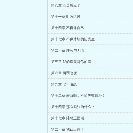
第八章 心灵感应？
第十一章 时效己过
第十四章 不再像自己
第十七章 不像冰块的陆先生
第二十章 理智与无情
第三章 我的痒就是你的痒
第六章 所谓改变
第九章 七年暗恋
第十二章 表白吗，不怕失败那种？
第十四章 那么紧张为什么？
第十七章 陆总正面刚
第二十章 我认出你了