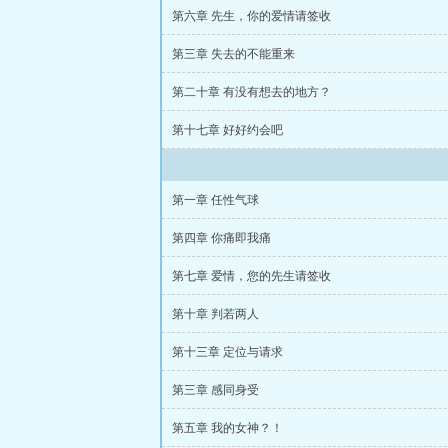
第六章 先生，你的爱情请签收
第三章 失去的不能重来
第二十章 有没有想去的地方？
第十七章 好好约会吧
第一章 任性气球
第四章 你痛即我痛
第七章 爱情，您的先生请签收
第十章 判若两人
第十三章 定位与请求
第三章 感同身受
第五章 我的女神？！