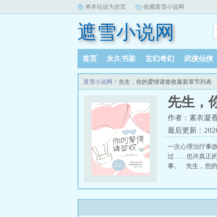
将本站设为首页
收藏遮雪小说网
遮雪小说网
首页
永久书架
玄幻奇幻
武侠仙侠
遮雪小说网
> 先生，你的爱情请签收最新章节列表
先生，
作者：素衣凝
最后更新：2026-0
一次心理治疗事
过……也许真正
事。 先生，您