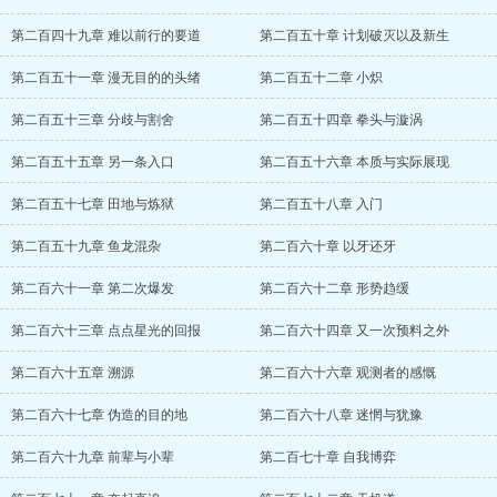
第二百四十九章 难以前行的要道
第二百五十章 计划破灭以及新生
第二百五十一章 漫无目的的头绪
第二百五十二章 小炽
第二百五十三章 分歧与割舍
第二百五十四章 拳头与漩涡
第二百五十五章 另一条入口
第二百五十六章 本质与实际展现
第二百五十七章 田地与炼狱
第二百五十八章 入门
第二百五十九章 鱼龙混杂
第二百六十章 以牙还牙
第二百六十一章 第二次爆发
第二百六十二章 形势趋缓
第二百六十三章 点点星光的回报
第二百六十四章 又一次预料之外
第二百六十五章 溯源
第二百六十六章 观测者的感慨
第二百六十七章 伪造的目的地
第二百六十八章 迷惘与犹豫
第二百六十九章 前辈与小辈
第二百七十章 自我博弈