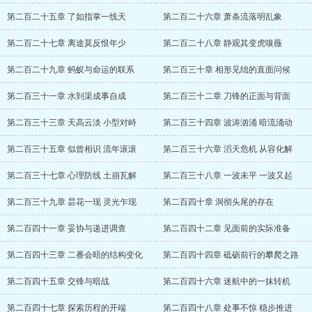
第二百二十五章 了如指掌一线天
第二百二十六章 萧条流落明乱象
第二百二十七章 离途莫反恨年少
第二百二十八章 静观其变虎嗅薇
第二百二十九章 蚂蚁与命运的联系
第二百三十章 相形见绌的直面问候
第二百三十一章 水到渠成事自成
第二百三十二章 刀锋的正面与背面
第二百三十三章 天高云淡 小型对峙
第二百三十四章 波涛汹涌 暗流涌动
第二百三十五章 似曾相识 流年滚滚
第二百三十六章 滔天危机 从容化解
第二百三十七章 心理防线 土崩瓦解
第二百三十八章 一波未平 一波又起
第二百三十九章 昙花一现 灵光乍现
第二百四十章 洞彻头尾的存在
第二百四十一章 妥协与递进调查
第二百四十二章 见面前的实际准备
第二百四十三章 二番会晤的结构变化
第二百四十四章 砥砺前行的攀爬之路
第二百四十五章 交锋与暗战
第二百四十六章 迷航中的一抹转机
第二百四十七章 探索历程的开端
第二百四十八章 处事不惊 稳步推进