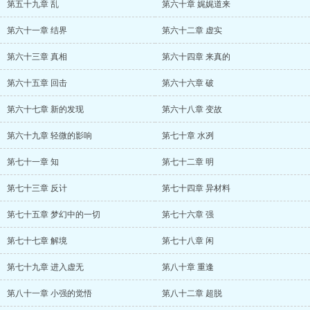
第五十九章 乱
第六十章 娓娓道来
第六十一章 结界
第六十二章 虚实
第六十三章 真相
第六十四章 来真的
第六十五章 回击
第六十六章 破
第六十七章 新的发现
第六十八章 变故
第六十九章 轻微的影响
第七十章 水冽
第七十一章 知
第七十二章 明
第七十三章 反计
第七十四章 异材料
第七十五章 梦幻中的一切
第七十六章 强
第七十七章 解境
第七十八章 闲
第七十九章 进入虚无
第八十章 重逢
第八十一章 小强的觉悟
第八十二章 超脱