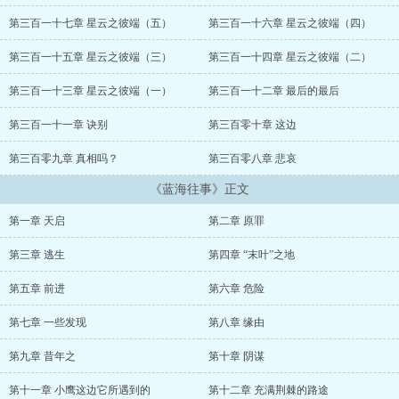
第三百一十七章 星云之彼端（五）
第三百一十六章 星云之彼端（四）
第三百一十五章 星云之彼端（三）
第三百一十四章 星云之彼端（二）
第三百一十三章 星云之彼端（一）
第三百一十二章 最后的最后
第三百一十一章 诀别
第三百零十章 这边
第三百零九章 真相吗？
第三百零八章 悲哀
《蓝海往事》正文
第一章 天启
第二章 原罪
第三章 逃生
第四章 “末叶”之地
第五章 前进
第六章 危险
第七章 一些发现
第八章 缘由
第九章 昔年之
第十章 阴谋
第十一章 小鹰这边它所遇到的
第十二章 充满荆棘的路途