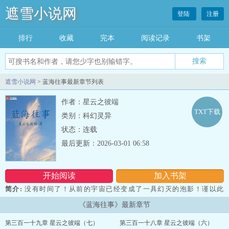
遮雪小说网
登陆
注册
排行
收藏
完本
阅读记录
书架
遮雪小说网
> 蓝海往事最新章节列表
作者：星云之彼端
TXT下载
类别：科幻灵异
状态：连载
最后更新：2026-03-01 06:58
开始阅读
加入书架
简介:
没有时间了！从前的宇宙已经变成了一具幻灭的泡影！谨以此
记，献给先行的开拓者们！...
《蓝海往事》最新章节
第三百一十九章 星云之彼端（七）
第三百一十八章 星云之彼端（六）