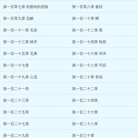
第一百零七章 刹那间的危险
第一百零八章 凝结
第一百零九章 态解
第一百一十章 啊
第一百一十一章 无奈
第一百一十二章 黑
第一百一十三章 林开
第一百一十四章 恍然
第一百一十五章 无离
第一百一十六章 涔涔
第一百一十七章
第一百一十八章 可叹
第一百一十九章 心流
第一百二十章 变动
第一百二十一章
第一百二十二章
第一百二十三章
第一百二十四章
第一百二十五章
第一百二十六章
第一百二十七章
第一百二十八章
第一百二十九章
第一百三十章