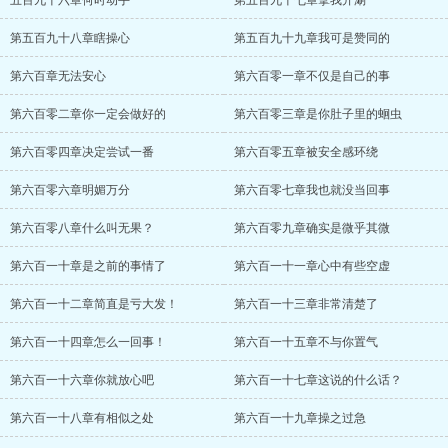
五百九十六章何时动手
第五百九十七章拿我开涮
第五百九十八章瞎操心
第五百九十九章我可是赞同的
第六百章无法安心
第六百零一章不仅是自己的事
第六百零二章你一定会做好的
第六百零三章是你肚子里的蛔虫
第六百零四章决定尝试一番
第六百零五章被安全感环绕
第六百零六章明媚万分
第六百零七章我也就没当回事
第六百零八章什么叫无果？
第六百零九章确实是微乎其微
第六百一十章是之前的事情了
第六百一十一章心中有些空虚
第六百一十二章简直是亏大发！
第六百一十三章非常清楚了
第六百一十四章怎么一回事！
第六百一十五章不与你置气
第六百一十六章你就放心吧
第六百一十七章这说的什么话？
第六百一十八章有相似之处
第六百一十九章操之过急