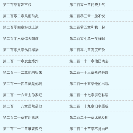
第二百章有发言权
第二百零一章耗费力气
第二百零二章风雨前兆
第二百零三章一脸不悦
第二百零四章好戏上演
第二百零五章和我一起
第二百零六章惊天阴谋
第二百零七章一夜好眠
第二百零八章伤口感染
第二百零九章高度评价
第二百一十章发生爆炸
第二百一十一章他已离去
第二百一十二章他的归来
第二百一十三章熟悉身影
第二百一十四章就是他啊
第二百一十五章他的出现
第二百一十六章去你家吧
第二百一十七章窃窃私语
第二百一十八章居然是他
第二百一十九章旧事重提
第二百二十章有距离感
第二百二十一章比她及时
第二百二十二章谁要深究
第二百二十三章不是自己