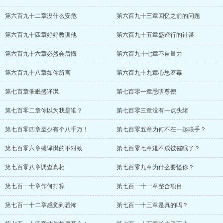
第六百九十二章没什么安危
第六百九十三章回忆之前的问题
第六百九十四章好好教训他
第六百九十五章盛译行的计谋
第六百九十六章必然会后悔
第六百九十七章不自量力
第六百九十八章如你所言
第六百九十九章心思歹毒
第七百章催眠盛译滼
第七百零一章悉听尊便
第七百零二章你以为我是谁？
第七百零三章没有一点头绪
第七百零四章至少有个八千万！
第七百零五章为何不在一起联手？
第七百零六章盛译滼的不对劲
第七百零七章难不成被催眠了？
第七百零八章调查真相
第七百零九章为什么要怪你？
第七百一十章作何打算
第七百一十一章整合项目
第七百一十二章感觉到恐怖
第七百一十三章是真的吗？