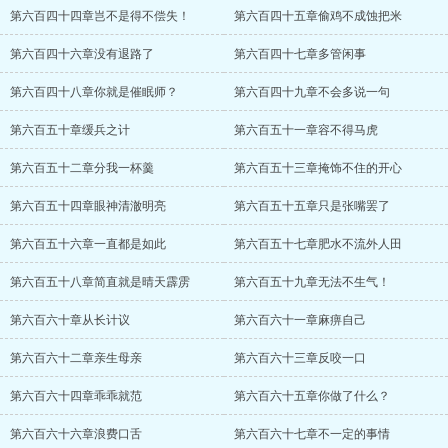
第六百四十四章岂不是得不偿失！
第六百四十五章偷鸡不成蚀把米
第六百四十六章没有退路了
第六百四十七章多管闲事
第六百四十八章你就是催眠师？
第六百四十九章不会多说一句
第六百五十章缓兵之计
第六百五十一章容不得马虎
第六百五十二章分我一杯羹
第六百五十三章掩饰不住的开心
第六百五十四章眼神清澈明亮
第六百五十五章只是张嘴罢了
第六百五十六章一直都是如此
第六百五十七章肥水不流外人田
第六百五十八章简直就是晴天霹雳
第六百五十九章无法不生气！
第六百六十章从长计议
第六百六十一章麻痹自己
第六百六十二章亲生母亲
第六百六十三章反咬一口
第六百六十四章乖乖就范
第六百六十五章你做了什么？
第六百六十六章浪费口舌
第六百六十七章不一定的事情