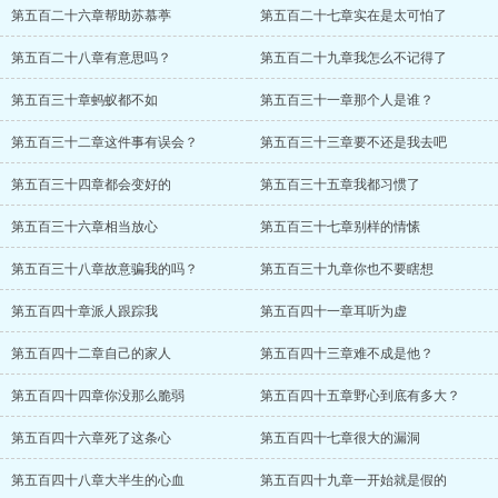
第五百二十六章帮助苏慕葶
第五百二十七章实在是太可怕了
第五百二十八章有意思吗？
第五百二十九章我怎么不记得了
第五百三十章蚂蚁都不如
第五百三十一章那个人是谁？
第五百三十二章这件事有误会？
第五百三十三章要不还是我去吧
第五百三十四章都会变好的
第五百三十五章我都习惯了
第五百三十六章相当放心
第五百三十七章别样的情愫
第五百三十八章故意骗我的吗？
第五百三十九章你也不要瞎想
第五百四十章派人跟踪我
第五百四十一章耳听为虚
第五百四十二章自己的家人
第五百四十三章难不成是他？
第五百四十四章你没那么脆弱
第五百四十五章野心到底有多大？
第五百四十六章死了这条心
第五百四十七章很大的漏洞
第五百四十八章大半生的心血
第五百四十九章一开始就是假的