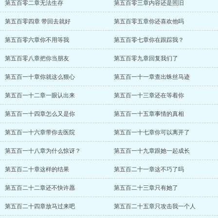
第五百零二章无法生存
第五百零三章内容还是照旧
第五百零四章 带回去就好
第五百零五章你还喜欢他吗
第五百零六章你不用等我
第五百零七章你在跟踪我？
第五百零八章把你当朋友
第五百零九章回复我们了
第五百一十章你就这么狠心
第五百一十一章查出蛛丝马迹
第五百一十二章一眼认出来
第五百一十三章还在等着你
第五百一十四章怎么又是你
第五百一十五章事情的真相
第五百一十六章带你去医院
第五百一十七章你可以离开了
第五百一十八章为什么惊讶？
第五百一十九章跟她一起成长
第五百二十章这样的结果
第五百二十一章这不巧了吗
第五百二十二章还不快许愿
第五百二十三章只有她了
第五百二十四章放马过来吧
第五百二十五章只攻击我一个人