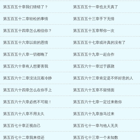
第五百五十章我们猜错了？
第五百五十一章也太天真了
第五百五十二章轻松的事情
第五百五十三章手下无情
第五百五十四章怎么相信你？
第五百五十五章帮你一次
第五百五十六章以前的恩情
第五百五十七章或许真的没有了
第五百五十八章一切都晚了
第五百五十九章一起合作
第五百六十章有人想要害我
第五百六十一章过于蹊跷
第五百六十二章没法沉着冷静
第五百六十三章肯定是不怀好意的人
第五百六十四章怎么在你手上
第五百六十五章不留情面
第五百六十六章必然不可能！
第五百六十七章一定过来救你
第五百六十八章不用太久
第五百六十九章放马过来
第五百七十章正视自己
第五百七十一章与他人无关
第五百七十二章我来偿还
第五百七十三章一个未知数