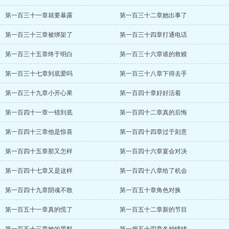
第一百三十一章就要暴露
第一百三十二章她出事了
第一百三十三章被绑架了
第一百三十四章打通电话
第一百三十五章终于明白
第一百三十六章谁的救赎
第一百三十七章到底爱吗
第一百三十八章下得去手
第一百三十九章小开心果
第一百四十章好好活着
第一百四十一章一错到底
第一百四十二章真的后悔
第一百四十三章他是惊喜
第一百四十四章过于刻意
第一百四十五章那又怎样
第一百四十六章宴会对决
第一百四十七章又是这样
第一百四十八章给了机会
第一百四十九章阴魂不散
第一百五十章角色对换
第一百五十一章真的慌了
第一百五十二章新的节目