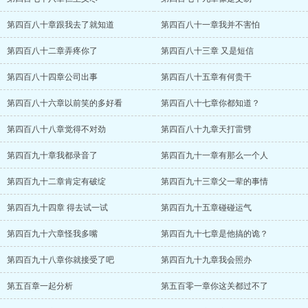
第四百八十章跟我去了就知道
第四百八十一章我并不害怕
第四百八十二章弄疼你了
第四百八十三章 又是短信
第四百八十四章公司出事
第四百八十五章有何贵干
第四百八十六章以前笑的多好看
第四百八十七章你都知道？
第四百八十八章觉得不对劲
第四百八十九章天打雷劈
第四百九十章我都录音了
第四百九十一章有那么一个人
第四百九十二章肯定有破绽
第四百九十三章父一辈的事情
第四百九十四章 得去试一试
第四百九十五章碰碰运气
第四百九十六章怪我多嘴
第四百九十七章是他搞的诡？
第四百九十八章你就接受了吧
第四百九十九章我会照办
第五百章一起分析
第五百零一章你这关都过不了