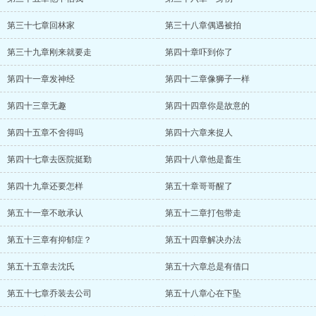
第三十七章回林家
第三十八章偶遇被拍
第三十九章刚来就要走
第四十章吓到你了
第四十一章发神经
第四十二章像狮子一样
第四十三章无趣
第四十四章你是故意的
第四十五章不舍得吗
第四十六章来捉人
第四十七章去医院挺勤
第四十八章他是畜生
第四十九章还要怎样
第五十章哥哥醒了
第五十一章不敢承认
第五十二章打包带走
第五十三章有抑郁症？
第五十四章解决办法
第五十五章去沈氏
第五十六章总是有借口
第五十七章乔装去公司
第五十八章心在下坠