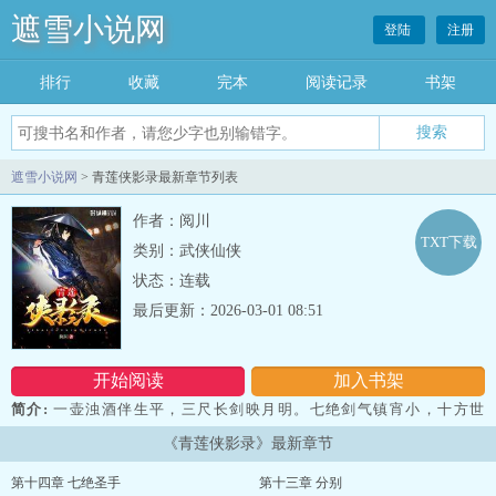
遮雪小说网
登陆
注册
排行
收藏
完本
阅读记录
书架
遮雪小说网
> 青莲侠影录最新章节列表
作者：阅川
TXT下载
类别：武侠仙侠
状态：连载
最后更新：2026-03-01 08:51
开始阅读
加入书架
简介:
一壶浊酒伴生平，三尺长剑映月明。七绝剑气镇宵小，十方世
界长歌行！...
《青莲侠影录》最新章节
第十四章 七绝圣手
第十三章 分别