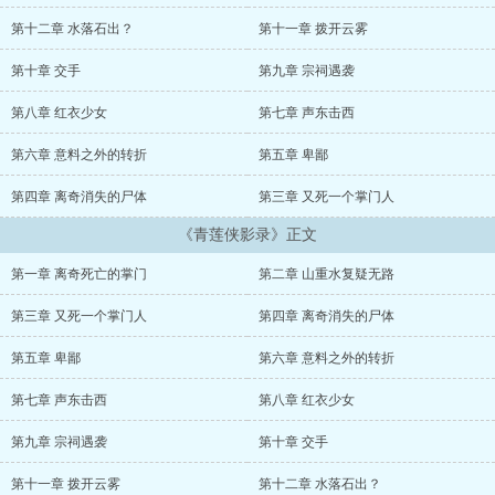
第十二章 水落石出？
第十一章 拨开云雾
第十章 交手
第九章 宗祠遇袭
第八章 红衣少女
第七章 声东击西
第六章 意料之外的转折
第五章 卑鄙
第四章 离奇消失的尸体
第三章 又死一个掌门人
《青莲侠影录》正文
第一章 离奇死亡的掌门
第二章 山重水复疑无路
第三章 又死一个掌门人
第四章 离奇消失的尸体
第五章 卑鄙
第六章 意料之外的转折
第七章 声东击西
第八章 红衣少女
第九章 宗祠遇袭
第十章 交手
第十一章 拨开云雾
第十二章 水落石出？