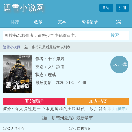
遮雪小说网
登陆
注册
排行
收藏
完本
阅读记录
书架
遮雪小说网
> 差一步苟到最后最新章节列表
作者：十阶浮屠
TXT下载
类别：女生频道
状态：连载
最后更新：2026-03-03 01:40
开始阅读
加入书架
简介:
有人说这是一个水煮英雄的沸腾时代，敢拼就有浮头的可能
展开
»
性，也有人说这是个黑色时代，无论怎么挣扎都看不到未来。 只有
《差一步苟到最后》最新章节
赵官仁说，这是一个 “剩者为王”的时代，想成为主角就得苟到最
后，苟的好一身灰，苟不好一盒灰。 苟者！诡道也……...
1772 无名小卒
1771 自我救赎