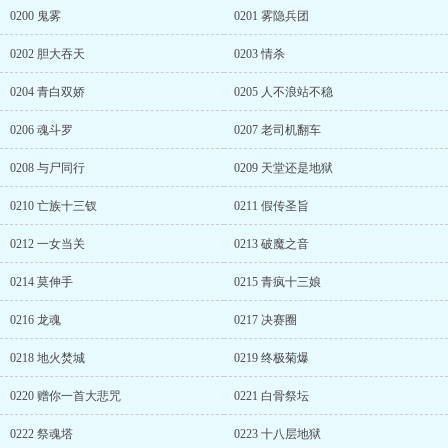
0200 鬼雾
0201 雾隐兵团
0202 胆大吞天
0203 情杀
0204 青白双娇
0205 人不浪站不稳
0206 魂斗罗
0207 老司机翻车
0208 与尸同行
0209 天堂还是地狱
0210 亡族十三钗
0211 假传圣旨
0212 一女当关
0213 破魔之音
0214 莫伸手
0215 青疯十三娘
0216 龙魂
0217 决赛圈
0218 地火焚城
0219 终极菊爆
0220 赠你一首大悲咒
0221 白骨祭坛
0222 祭魂塔
0223 十八层地狱