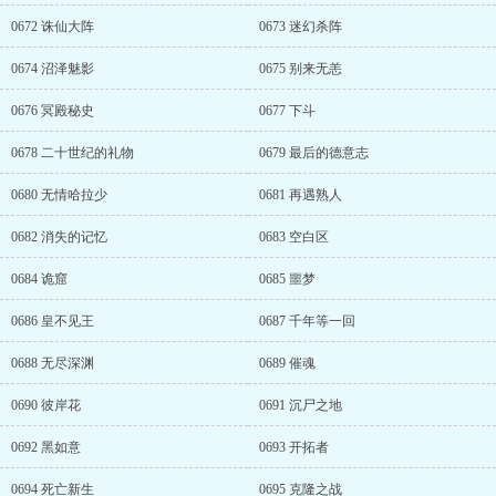
0672 诛仙大阵
0673 迷幻杀阵
0674 沼泽魅影
0675 别来无恙
0676 冥殿秘史
0677 下斗
0678 二十世纪的礼物
0679 最后的德意志
0680 无情哈拉少
0681 再遇熟人
0682 消失的记忆
0683 空白区
0684 诡窟
0685 噩梦
0686 皇不见王
0687 千年等一回
0688 无尽深渊
0689 催魂
0690 彼岸花
0691 沉尸之地
0692 黑如意
0693 开拓者
0694 死亡新生
0695 克隆之战