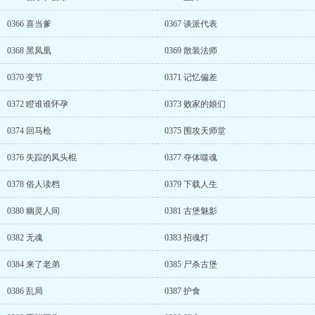
0366 喜当爹
0367 谈派代表
0368 黑凤凰
0369 散装法师
0370 变节
0371 记忆偏差
0372 瞪谁谁怀孕
0373 败家的娘们
0374 回马枪
0375 围攻天师堂
0376 失踪的凤头棍
0377 夺体噬魂
0378 俗人读档
0379 下载人生
0380 幽灵人间
0381 古堡魅影
0382 无魂
0383 招魂灯
0384 来了老弟
0385 尸杀古堡
0386 乱局
0387 护食