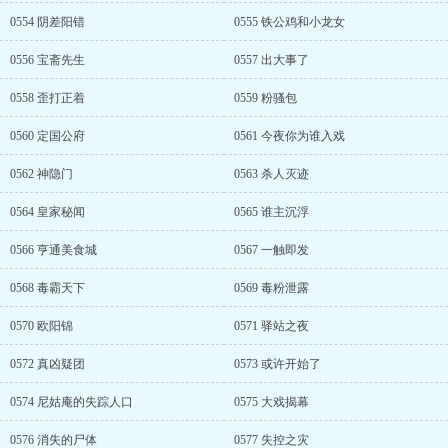
0554 阴差阳错
0555 铁公鸡和小龙女
0556 宝斋先生
0557 出大事了
0558 歪打正着
0559 粉骚包
0560 定国公府
0561 今夜你为谁入戏
0562 神隐门
0563 杀人灭迹
0564 皇家秘闻
0565 谁主沉浮
0566 亨通美食城
0567 一触即发
0568 毒霸天下
0569 毒粉泄露
0570 欧阳锦
0571 驿站之夜
0572 真凶疑团
0573 或许开始了
0574 尼姑庵的失踪人口
0575 大戏揭幕
0576 消失的尸体
0577 失控之灾