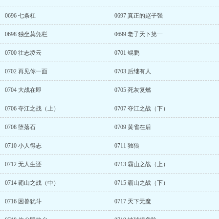
0696 七条杠
0697 真正的赵子强
0698 独坐莫凭栏
0699 老子天下第一
0700 壮志凌云
0701 鲲鹏
0702 再见你一面
0703 后继有人
0704 大战在即
0705 死灰复燃
0706 夺江之战（上）
0707 夺江之战（下）
0708 堕落石
0709 黄雀在后
0710 小人得志
0711 独狼
0712 无人生还
0713 霸山之战（上）
0714 霸山之战（中）
0715 霸山之战（下）
0716 困兽犹斗
0717 天下无魔