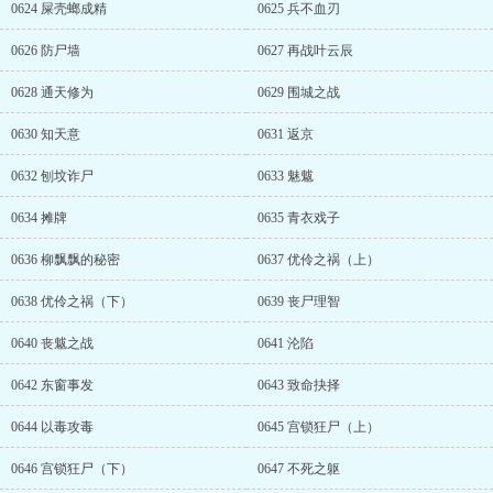
0624 屎壳螂成精
0625 兵不血刃
0626 防尸墙
0627 再战叶云辰
0628 通天修为
0629 围城之战
0630 知天意
0631 返京
0632 刨坟诈尸
0633 魅魃
0634 摊牌
0635 青衣戏子
0636 柳飘飘的秘密
0637 优伶之祸（上）
0638 优伶之祸（下）
0639 丧尸理智
0640 丧魃之战
0641 沦陷
0642 东窗事发
0643 致命抉择
0644 以毒攻毒
0645 宫锁狂尸（上）
0646 宫锁狂尸（下）
0647 不死之躯