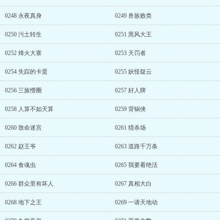
0248 永夜真身
0249 兽族败类
0250 污土转生
0251 黑风大王
0252 烽火大寨
0253 天罚者
0254 失踪的卡蛋
0255 妖怪疑云
0256 三族懵圈
0257 好人牌
0258 人算不如天算
0259 背锅侠
0260 致命迷宫
0261 猎杀场
0262 赵王爷
0263 道路千万条
0264 食魂虫
0265 我要看绝活
0266 群众里有坏人
0267 真相大白
0268 地下之王
0269 一请天地动