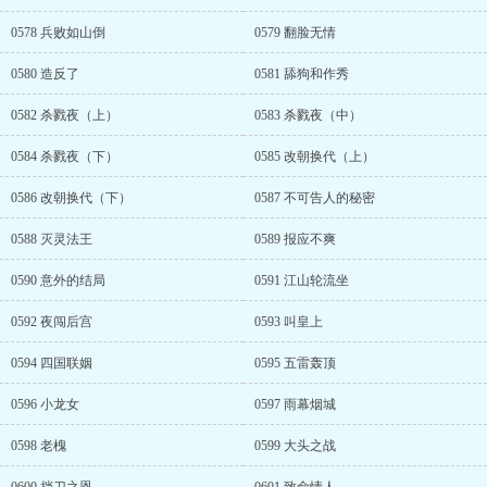
0578 兵败如山倒
0579 翻脸无情
0580 造反了
0581 舔狗和作秀
0582 杀戮夜（上）
0583 杀戮夜（中）
0584 杀戮夜（下）
0585 改朝换代（上）
0586 改朝换代（下）
0587 不可告人的秘密
0588 灭灵法王
0589 报应不爽
0590 意外的结局
0591 江山轮流坐
0592 夜闯后宫
0593 叫皇上
0594 四国联姻
0595 五雷轰顶
0596 小龙女
0597 雨幕烟城
0598 老槐
0599 大头之战