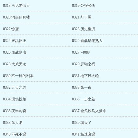
0318 再见老情人
0319 公报私仇
0320 消失的18楼
0321 灯下黑
0322 惊变
0323 历史重演
0324 拨乱反正
0325 新战场老熟人
0326 血战到底
0327 74088
0328 大威天龙
0329 罗珈之祸
0330 不一样的剧本
0331 地下风火轮
0332 五天之约
0333 第一夜
0334 现场投胎
0335 一步之差
0336 夜半勾魂
0337 金戈铁马入梦来
0338 亲人呐
0339 魂丢了
0340 不死不退
0341 极速衰退