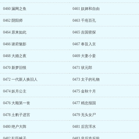
0460 漏网之鱼
0461 奴婢和自由
0462 阴阳师
0463 千疮百孔
0464 原来如此
0465 吉国密探
0466 谢府魅影
0467 奉旨入京
0468 大婚之夜
0469 大妻小妾
0470 新梦旧恨
0471 状元郎
0472 一代新人换旧人
0473 太子的礼物
0474 妖月公主
0475 金秋十月
0476 大顺第一丧
0477 精忠报国
0478 土豹子进宫
0479 无头女尸
0480 绝户大阵
0481 后宫浑水
0482 乱臣贼子
0483 皇后造反啦