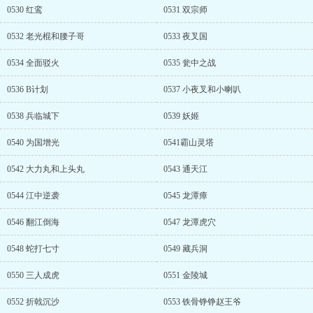
0530 红鸾
0531 双宗师
0532 老光棍和腰子哥
0533 夜叉国
0534 全面驳火
0535 瓮中之战
0536 B计划
0537 小夜叉和小喇叭
0538 兵临城下
0539 妖姬
0540 为国增光
0541霸山灵塔
0542 大力丸和上头丸
0543 通天江
0544 江中逆袭
0545 龙潭瘴
0546 翻江倒海
0547 龙潭虎穴
0548 蛇打七寸
0549 藏兵洞
0550 三人成虎
0551 金陵城
0552 折戟沉沙
0553 铁骨铮铮赵王爷