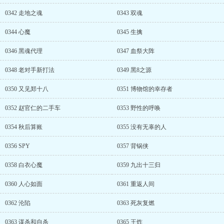
0342 走地之魂
0343 双魂
0344 心魔
0345 生擒
0346 黑魂代理
0347 血祭大阵
0348 老对手新打法
0349 黑8之源
0350 又见郑十八
0351 博物馆的幸存者
0352 赵官仁的二手车
0353 野性的呼唤
0354 秋后算账
0355 没有无辜的人
0356 SPY
0357 背锅侠
0358 白衣心魔
0359 九出十三归
0360 人心如面
0361 重返人间
0362 沦陷
0363 死灰复燃
0363 谋杀和自杀
0365 王炸