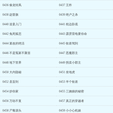
0436 偷龙转凤
0437 王炸
0438 赵督旗
0439 绝户之杀
0440 送妾入门
0441 枕边卧底
0442 兔死狐悲
0443 霹雳雷电要你命
0444 篡改的绝活
0445 钦差驾到
0446 不是冤家不聚首
0447 恶魔郡主
0448 地下世界
0449 拐卖小郡主
0450 大内隐秘
0451 坐地虎
0452 圣旨到
0453 半个钦差
0454 抄你家
0455 三姨娘的秘密
0456 万劫不复
0457 真正的穿越者
0458 尸毒源头
0459 小小心机婊