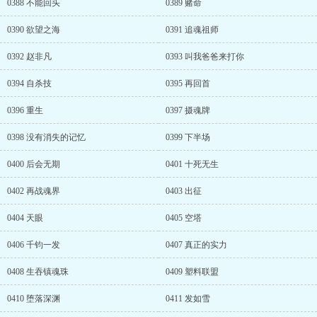
0388 不能回头
0389 赌命
0390 欲望之海
0391 追魂祖师
0392 赵非凡
0393 叫我爸爸来打你
0394 自杀技
0395 再回首
0396 重生
0397 摄魂牌
0398 没有消失的记忆
0399 下半场
0400 后会无期
0401 十死无生
0402 再战魂界
0403 出征
0404 天眼
0405 空塔
0406 千钧一发
0407 真正的实力
0408 生吞镇魂珠
0409 塑料联盟
0410 堕落深渊
0411 发如雪