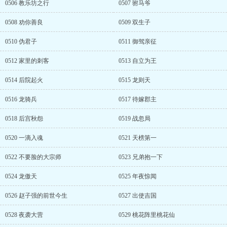
0506 教乐坊之行
0507 驸马爷
0508 劝你善良
0509 双生子
0510 伪君子
0511 御驾亲征
0512 家里的刺客
0513 自立为王
0514 后院起火
0515 龙则天
0516 龙骑兵
0517 待嫁郡主
0518 后宫秋怨
0519 战忽局
0520 一滴入魂
0521 天榜第一
0522 不要脸的大宗师
0523 兄弟抱一下
0524 龙傲天
0525 年夜惊闻
0526 赵子强的前世今生
0527 出使吉国
0528 夜袭大营
0529 桃花阵里桃花仙