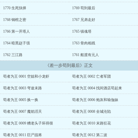
1770 生死抉择
1769 苟到最后
1768 铜棺之密
1767 兄弟走好
1766 第一开塔人
1765 镇魂塔
1764 暗黑赵子强
1763 骨肉相残
1762 三江路
1761 船渡有元人
《差一步苟到最后》正文
苟者为王 0001 空姐和小龙虾
苟者为王 0002 亡者军团
苟者为王 0003 穹途末路
苟者为王 0004 找间酒店苟起来
苟者为王 0005 换一换
苟者为王 0006 炮灰和瑜伽妹
苟者为王 0007 魔焰滔天
苟者为王 0008 全城沦陷
苟者为王 0009 糟老头子坏得很
苟者为王 0010 末路狂花
苟者为王 0011 巨尸战将
苟者为王 0012 第二波