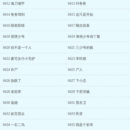
0412 魂刀魂甲
0413 叫爸爸
0414 爸爸驾到
0415 这只是开始
0416 阴差阳错
0417 顺吉昌泰
0418 冒牌少爷
0419 潦倒少爷俏丫鬟
0420 你不是一个人
0421 三少爷的贱
0422 豪宅女仆小毛驴
0423 宋吃猪
0424 诈尸
0425 尸人
0426 急眼了
0427 卞小态
0428 老前辈
0429 卞府淫贼
0430 逼婚
0431 黑衣卫
0432 妖言惑众
0433 民变
0434 一石二鸟
0435 我是个初哥