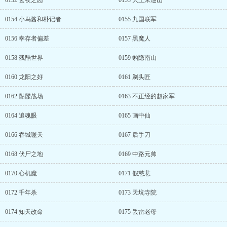
0152 玄夜之怒
0153 大王来巡山
0154 小鸟酱和朴记者
0155 九国联军
0156 幸存者偏差
0157 黑魔人
0158 残酷世界
0159 豹隐南山
0160 龙阳之好
0161 剃头匠
0162 骷髅战场
0163 不正经的赵家军
0164 追魂眼
0165 画中仙
0166 吞城噬天
0167 后手刀
0168 伏尸之地
0169 中路元帅
0170 心机魔
0171 假慈悲
0172 千年杀
0173 天坑寺院
0174 知天改命
0175 丢雷老母