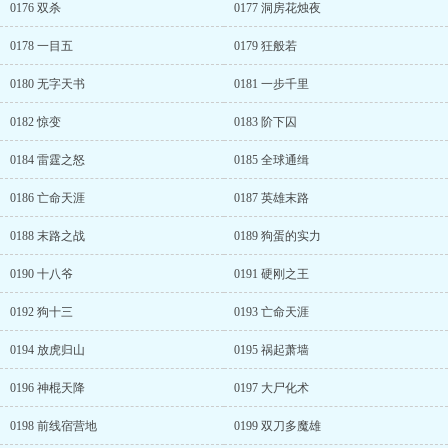
0176 双杀
0177 洞房花烛夜
0178 一目五
0179 狂般若
0180 无字天书
0181 一步千里
0182 惊变
0183 阶下囚
0184 雷霆之怒
0185 全球通缉
0186 亡命天涯
0187 英雄末路
0188 末路之战
0189 狗蛋的实力
0190 十八爷
0191 硬刚之王
0192 狗十三
0193 亡命天涯
0194 放虎归山
0195 祸起萧墙
0196 神棍天降
0197 大尸化术
0198 前线宿营地
0199 双刀多魔雄