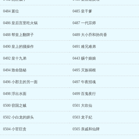
0484 篡位
0485 皇干爹
0486 皇后宫里吃火锅
0487 一代宗师
0488 帮皇上翻牌子
0489 大小乔和孙尚香
0490 皇上的骚操作
0491 难兄难弟
0492 皇十九弟
0443 赐个娘娘
0494 致命隐秘
0495 灭族祸根
0496 小郡主的另一面
0497 午夜招魂
0498 浮出水面
0499 百鬼夜行
0500 窃国之贼
0501 大吹仙
0502 小白龙的姘头
0503 龙子妃
0504 小官巨贪
0505 亲戚和仙牌