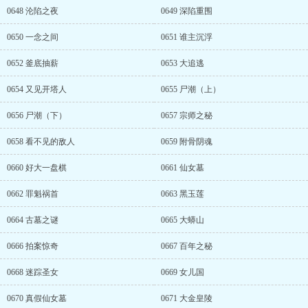
0648 沦陷之夜
0649 深陷重围
0650 一念之间
0651 谁主沉浮
0652 釜底抽薪
0653 大追逃
0654 又见开塔人
0655 尸潮（上）
0656 尸潮（下）
0657 宗师之秘
0658 看不见的敌人
0659 附骨阴魂
0660 好大一盘棋
0661 仙女墓
0662 罪魁祸首
0663 黑玉莲
0664 古墓之谜
0665 大蟒山
0666 拍案惊奇
0667 百年之秘
0668 迷踪圣女
0669 女儿国
0670 真假仙女墓
0671 大金皇陵