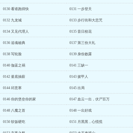
0130 看谁跑得快
0131 一步登天
0132 九龙城
0133 步行街和大悲咒
0134 又见代理人
0135 昔日校花
0136 追魂秘典
0137 第三份大礼
0138 写轮脸
0139 身份败露
0140 伽蓝之祸
0141 三缺一
0142 釜底抽薪
0143 披甲人
0144 邱意寒
0145 出局
0146 你的堡垒你的家
0147 血云一出，伏尸百万
0148 八魔之首
0148 一出好戏
0150 软饭硬吃
0151 月黑黑，心慌慌