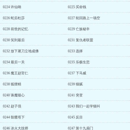
0224 许仙呐
0225 买命钱
0226 蛇后杜莎
0227 轮回路上一场空
0228 前世的记忆
0229 亡族秘辛
0230 笑到最后
0231 复仇者联盟
0232 放下屠刀立地成佛
0233 选择
0234 最后一关
0235 乐极生悲
0236 魔王赵官仁
0237 下马威
0238 狐狸精
0239 猫腻
0240 诛魔噬心
0241 突变
0242 赵子强
0243 我们一起学猫叫
0244 骷髅塔下
0245 反目
0246 冰火大技师
0247 第十九扇门