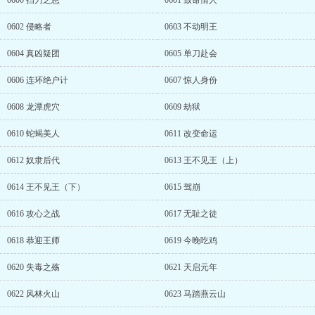
0600 挡刀之恩
0601 致命情人
0602 侵略者
0603 不动明王
0604 真凶疑团
0605 单刀赴会
0606 连环绝户计
0607 惊人身份
0608 龙潭虎穴
0609 劫狱
0610 蛇蝎美人
0611 改变命运
0612 奴隶后代
0613 王不见王（上）
0614 王不见王（下）
0615 驾崩
0616 攻心之战
0617 无耻之徒
0618 恭迎王师
0619 今晚吃鸡
0620 失毒之殇
0621 天启元年
0622 风林火山
0623 马踏燕云山