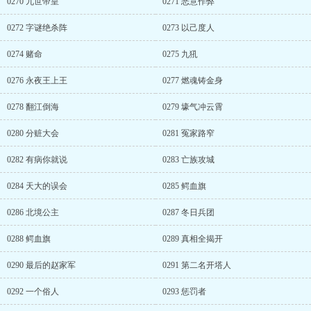
0270 九世帝皇
0271 恶意作弊
0272 字谜绝杀阵
0273 以己度人
0274 赌命
0275 九犼
0276 永夜王上王
0277 燃魂铸金身
0278 翻江倒海
0279 壕气冲云霄
0280 分赃大会
0281 冤家路窄
0282 有病你就说
0283 亡族攻城
0284 天大的误会
0285 鳄血旗
0286 北境公主
0287 冬日兵团
0288 鳄血旗
0289 真相全揭开
0290 最后的赵家军
0291 第二名开塔人
0292 一个俗人
0293 惩罚者