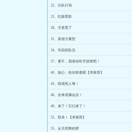
22、分队行动
25、红眼黑影
28、天更黑了
31、真假力量型
34、失踪的队伍
37、要不，我请你吃手抓饼吧！
40、放心，给你留着呢【求推荐】
43、惊现死人堆！
46、全体首脑会议！
49、来了！它们来了！
52、双杀！【求推荐】
55、从天而降的胖