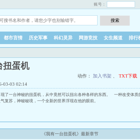
账号：
都市言情
历史军事
科幻灵异
网游竞技
女生频道
排行
台扭蛋机
动作：
加入书架
、
TXT下载
3-03 02:14
出现了一台神秘的扭蛋机，从中竟然可以扭出各种各样的东西。 一种改变体质
灵气复苏，神秘秘境，一个全新的世界浮现在他的眼前。
《我有一台扭蛋机》最新章节