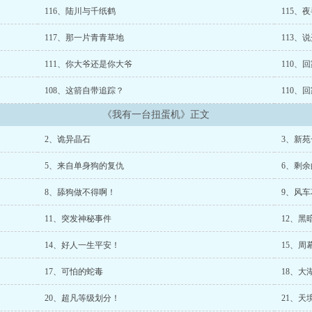
116、陆川与千纸鹤
115、
117、那一片青青草地
113、
111、你大爷还是你大爷
110、
108、这箭自带追踪？
110、
《我有一台扭蛋机》正文
2、诡异晶石
3、新
5、来自单身狗的复仇
6、剩
8、舔狗做不得啊！
9、风车
11、突发神秘事件
12、黑
14、好人一生平安！
15、周
17、可怕的蛇毒
18、大
20、超凡等级划分！
21、