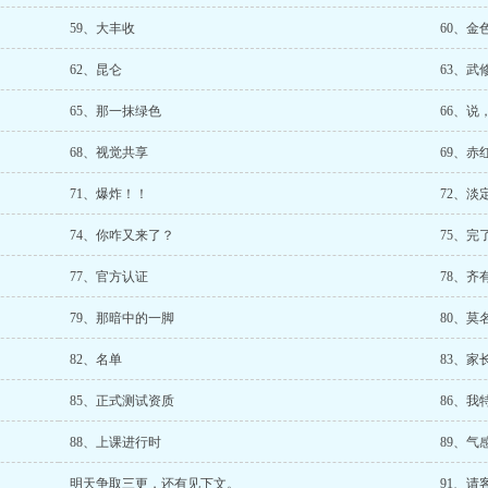
59、大丰收
60、金
62、昆仑
63、武
65、那一抹绿色
66、说
68、视觉共享
69、赤
71、爆炸！！
72、淡
74、你咋又来了？
75、完
77、官方认证
78、齐
79、那暗中的一脚
80、莫
82、名单
83、家
85、正式测试资质
86、我
88、上课进行时
89、气
明天争取三更，还有见下文。
91、请