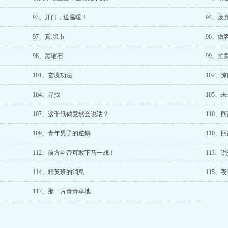
93、开门，送温暖！
94、废
97、真.黑市
96、做
98、黑曜石
99、拍
101、玄境功法
102、
104、寻找
105、
107、这千纸鹤竟然会说话？
110、
109、青年男子的逆鳞
110、
112、前方斗帝可敢下马一战！
113、
114、精英班的消息
115、
117、那一片青青草地