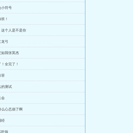
色小符号
修班！
，这个人是不是你
红龙弓
定如我张英杰
了！全完了！
有容
名的测试
长会
特么心态崩了啊
感经
客吃饭