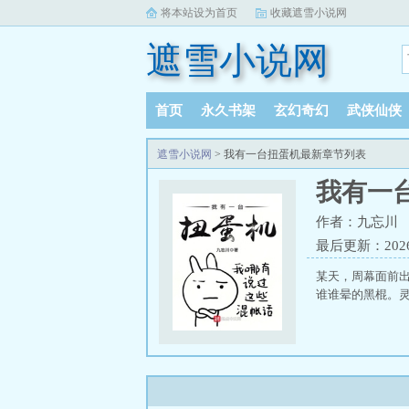
将本站设为首页
收藏遮雪小说网
遮雪小说网
首页
永久书架
玄幻奇幻
武侠仙侠
遮雪小说网
> 我有一台扭蛋机最新章节列表
我有一
作者：九忘川
最后更新：2026-0
某天，周幕面前
谁谁晕的黑棍。