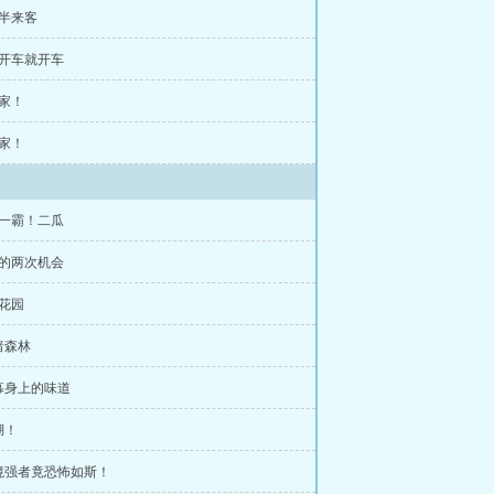
夜半来客
说开车就开车
回家！
回家！
苑一霸！二瓜
余的两次机会
花园
暗森林
幕身上的味道
湖！
天境强者竟恐怖如斯！