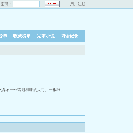
密码：
用户注册
榜单
收藏榜单
完本小说
阅读记录
的晶石一张看哪射哪的大弓。一根敲