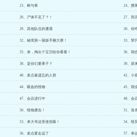
23、树与果
24、携
26、尸体不见了？！
27、死
29、其他队伍的遭遇
30、你
32、秘境第一届扳手腕大赛！
33、荣
35、来，掏出个宝贝给你看看！
36、我
38、是你们要果子？
39、
40、差点被遗忘的人群
42、小葵
44、吸血的怪物
45、我
47、会议进行中
48、会
50、怪物袭击！
51、首
53、来大爷这里使劲吸！
54、怪
56、差点要走远了
57、幸