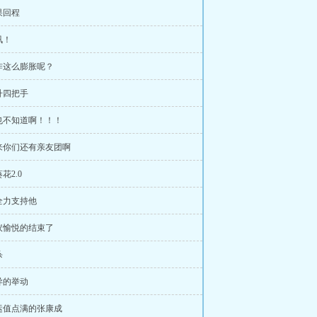
果回程
讯！
咋这么膨胀呢？
升四把手
也不知道啊！！！
原来你们还有亲友团啊
花2.0
全力支持他
议愉悦的结束了
杀
异的举动
运值点满的张康成