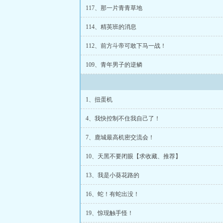
117、那一片青青草地
114、精英班的消息
112、前方斗帝可敢下马一战！
109、青年男子的逆鳞
1、扭蛋机
4、我快控制不住我自己了！
7、鹿城最高机密交流会！
10、天黑不要闭眼【求收藏、推荐】
13、我是小葵花路的
16、蛇！有蛇出没！
19、惊现触手怪！