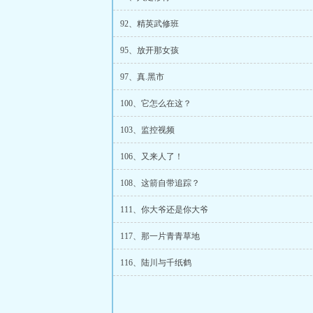
92、精英武修班
95、放开那女孩
97、真.黑市
100、它怎么在这？
103、监控视频
106、又来人了！
108、这箭自带追踪？
111、你大爷还是你大爷
117、那一片青青草地
116、陆川与千纸鹤