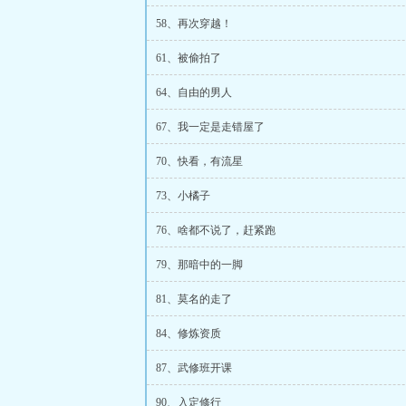
58、再次穿越！
61、被偷拍了
64、自由的男人
67、我一定是走错屋了
70、快看，有流星
73、小橘子
76、啥都不说了，赶紧跑
79、那暗中的一脚
81、莫名的走了
84、修炼资质
87、武修班开课
90、入定修行