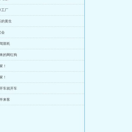
弃工厂
客的黄生
卖会
惊闻噩耗
未来的网红狗
回家！
回家！
说开车就开车
夜半来客