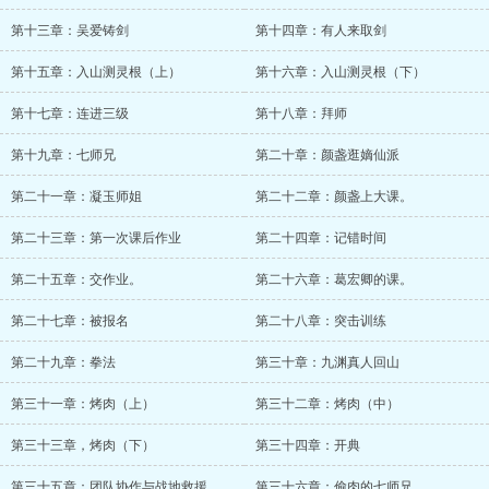
第十三章：吴爱铸剑
第十四章：有人来取剑
第十五章：入山测灵根（上）
第十六章：入山测灵根（下）
第十七章：连进三级
第十八章：拜师
第十九章：七师兄
第二十章：颜盏逛嫡仙派
第二十一章：凝玉师姐
第二十二章：颜盏上大课。
第二十三章：第一次课后作业
第二十四章：记错时间
第二十五章：交作业。
第二十六章：葛宏卿的课。
第二十七章：被报名
第二十八章：突击训练
第二十九章：拳法
第三十章：九渊真人回山
第三十一章：烤肉（上）
第三十二章：烤肉（中）
第三十三章，烤肉（下）
第三十四章：开典
第三十五章：团队协作与战地救援
第三十六章：偷肉的七师兄