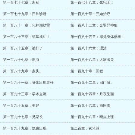
第一百七十七章：离别
第一百七十八章：弦宛禾！
第一百七十九章：日常诊断
第一百八十章：开始治疗
第一百八十一章：化神期劫雷
第一百八十二章：金羽羿神狼
第一百八十三章：筑基成功！
第一百八十四章：感觉身体倍棒！
第一百八十五章：被打了
第一百八十六章：理清
第一百八十七章：识海
第一百八十八章：大家出关
第一百八十九章：点头。
第一百九十章：回程
第一百九十一章：身体出现异样
第一百九十二章：回门派。
第一百九十三章：学术交流
第一百九十四章：月夜见面
第一百九十五章：变好
第一百九十六章：额间吻
第一百九十七章：见家长
第一百九十八章：断崖上课
第一百九十九章：隐患出现
第二百章：玄沧派