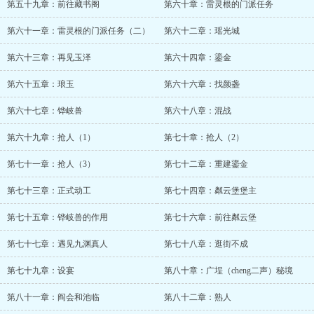
第五十九章：前往藏书阁
第六十章：雷灵根的门派任务
第六十一章：雷灵根的门派任务（二）
第六十二章：瑶光城
第六十三章：再见玉泽
第六十四章：鎏金
第六十五章：琅玉
第六十六章：找颜盏
第六十七章：铧岐兽
第六十八章：混战
第六十九章：抢人（1）
第七十章：抢人（2）
第七十一章：抢人（3）
第七十二章：重建鎏金
第七十三章：正式动工
第七十四章：粼云堡堡主
第七十五章：铧岐兽的作用
第七十六章：前往粼云堡
第七十七章：遇见九渊真人
第七十八章：逛街不成
第七十九章：设宴
第八十章：广埕（cheng二声）秘境
第八十一章：阎会和池临
第八十二章：熟人