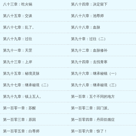
八十三章：吃火锅
第八十四章：决定留下
第八十五章：交谈
第八十六章：池尊师
第八十七章：乱了。
第八十八章：血脉
第八十九章：过往
第九十章：过往（二）
第九十一章：天罡
第九十二章：血脉修补
第九十三章：上岸
第九十四章：去找青寒
第九十五章：秘境灵脉
第九十六章：继承秘镜（一）
第九十七章：继承秘境（二）
第九十八章：继承秘境（三）
第九十九章：镇上五人。
第一百章：五个不同的地方
第一百零一章：苏醒
第一百零二章：回门派。
第一百零三章：原因
第一百零四章：丹田饥饿症
第一百零五章：白尊师
第一百零六章：惊了！