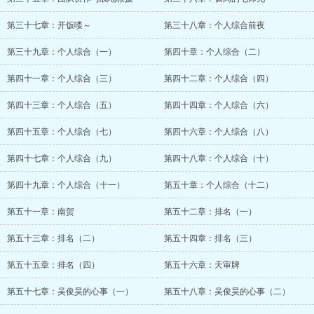
第三十七章：开饭喽～
第三十八章：个人综合前夜
第三十九章：个人综合（一）
第四十章：个人综合（二）
第四十一章：个人综合（三）
第四十二章：个人综合（四）
第四十三章：个人综合（五）
第四十四章：个人综合（六）
第四十五章：个人综合（七）
第四十六章：个人综合（八）
第四十七章：个人综合（九）
第四十八章：个人综合（十）
第四十九章：个人综合（十一）
第五十章：个人综合（十二）
第五十一章：南贺
第五十二章：排名（一）
第五十三章：排名（二）
第五十四章：排名（三）
第五十五章：排名（四）
第五十六章：天审牌
第五十七章：吴俊昊的心事（一）
第五十八章：吴俊昊的心事（二）