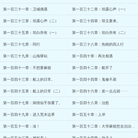
第一百三十一章：卫城偶遇
第一百三十二章：坦露心声（一）
第一百三十三章：坦露心声（二）
第一百三十四章：琅玉要来。
第一百三十五章：坦白所有（一）
第一百三十六章：坦白所有（二）
第一百三十七章：同行
第一百三十八章：热闹的四人行
第一百三十九章：山海驿站
第一百四十章：再次相遇
第一百四十一章：不想要麻烦
第一百四十二章：船开了
第一百四十三章：船上的日常。
第一百四十四章：鬼修不易
第一百四十五章：船上的日常（二）
第一百四十六章：差一点点就······
第一百四十七章：病情似乎加重了。
第一百四十八章：治愈
第一百四十九章：进入荒木边界
第一百五十章：上岸
第一百五十一章：淦！
第一百五十二章：大哥麻烦您去治治眼睛！