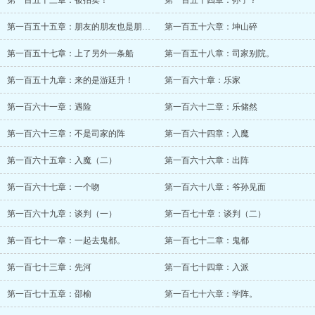
第一百五十三章：被拍卖！
第一百五十四章：孙子？
第一百五十五章：朋友的朋友也是朋友吧。
第一百五十六章：坤山碎
第一百五十七章：上了另外一条船
第一百五十八章：司家别院。
第一百五十九章：来的是游廷升！
第一百六十章：乐家
第一百六十一章：遇险
第一百六十二章：乐储然
第一百六十三章：不是司家的阵
第一百六十四章：入魔
第一百六十五章：入魔（二）
第一百六十六章：出阵
第一百六十七章：一个吻
第一百六十八章：爷孙见面
第一百六十九章：谈判（一）
第一百七十章：谈判（二）
第一百七十一章：一起去鬼都。
第一百七十二章：鬼都
第一百七十三章：先河
第一百七十四章：入派
第一百七十五章：邵榆
第一百七十六章：学阵。