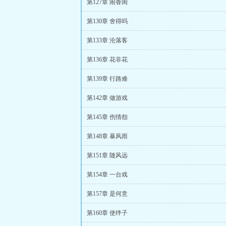
第127章 闹香闺
第130章 舍得吗
第133章 沦落客
第136章 花非花
第139章 行路难
第142章 做游戏
第145章 伤情怨
第148章 暴风雨
第151章 随风远
第154章 一台戏
第157章 是何意
第160章 使绊子