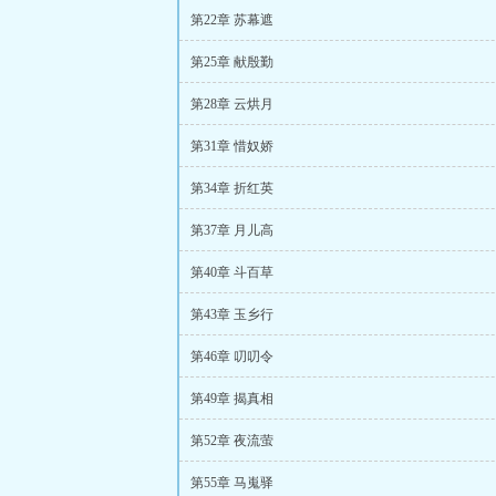
第22章 苏幕遮
第25章 献殷勤
第28章 云烘月
第31章 惜奴娇
第34章 折红英
第37章 月儿高
第40章 斗百草
第43章 玉乡行
第46章 叨叨令
第49章 揭真相
第52章 夜流萤
第55章 马嵬驿