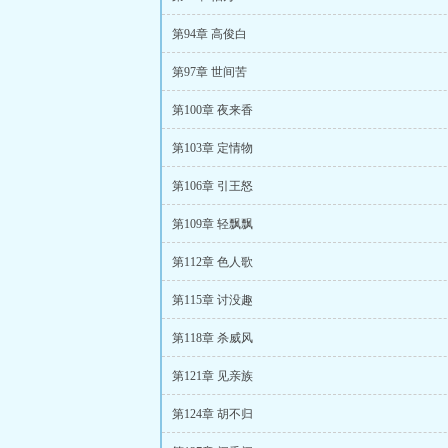
第94章 高俊白
第97章 世间苦
第100章 夜来香
第103章 定情物
第106章 引王怒
第109章 轻飘飘
第112章 色人歌
第115章 讨没趣
第118章 杀威风
第121章 见亲族
第124章 胡不归