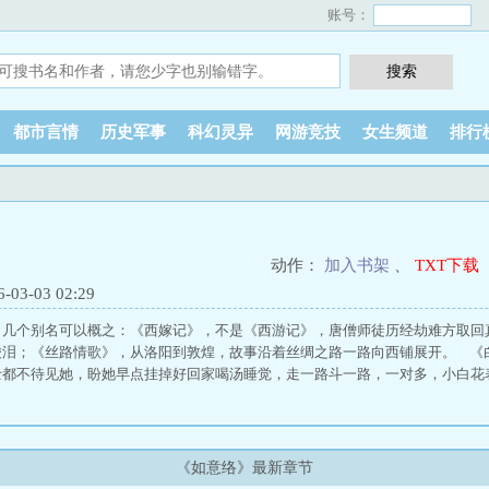
账号：
都市言情
历史军事
科幻灵异
网游竞技
女生频道
排行
动作：
加入书架
、
TXT下载
3-03 02:29
，几个别名可以概之：《西嫁记》，不是《西游记》，唐僧师徒历经劫难方取回
酸泪；《丝路情歌》，从洛阳到敦煌，故事沿着丝绸之路一路向西铺展开。 《
士都不待见她，盼她早点挂掉好回家喝汤睡觉，走一路斗一路，一对多，小白花
《如意络》最新章节