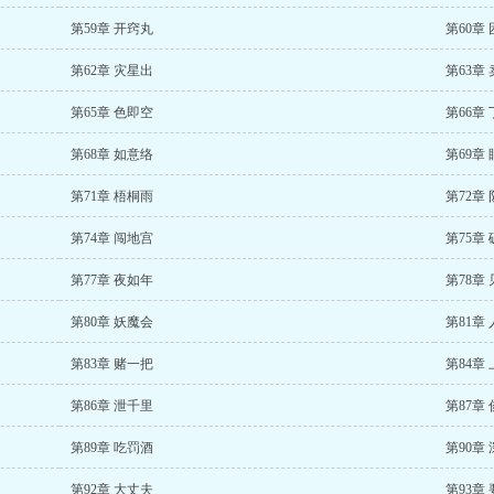
第59章 开窍丸
第60章
第62章 灾星出
第63章
第65章 色即空
第66章
第68章 如意络
第69章
第71章 梧桐雨
第72章
第74章 闯地宫
第75章
第77章 夜如年
第78章
第80章 妖魔会
第81章
第83章 赌一把
第84章
第86章 泄千里
第87章
第89章 吃罚酒
第90章
第92章 大丈夫
第93章