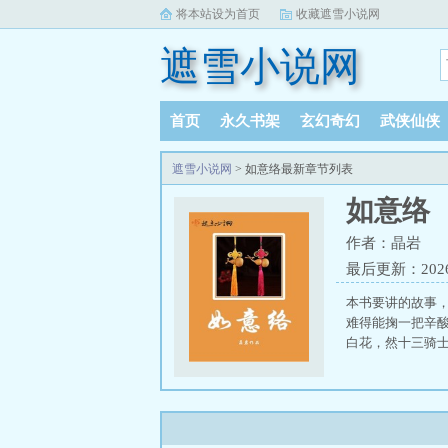
将本站设为首页
收藏遮雪小说网
遮雪小说网
首页
永久书架
玄幻奇幻
武侠仙侠
遮雪小说网
> 如意络最新章节列表
如意络
作者：晶岩
最后更新：2026-0
本书要讲的故事
难得能掬一把辛
白花，然十三骑