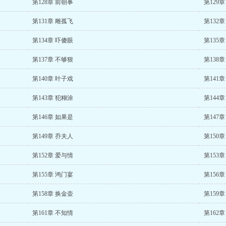
第128章 前朝事
第129
第131章 雕孤飞
第132
第134章 吓傻眼
第135
第137章 不够狠
第138
第140章 叶子戏
第141
第143章 犯糊涂
第144
第146章 如果是
第147
第149章 乔夫人
第150
第152章 爱与情
第153
第155章 鸿门宴
第156
第158章 换金壶
第159
第161章 不知情
第162