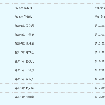
第95章 降妖令
第96章
第98章 迎锡杖
第99章
第101章 民之愚
第102
第104章 小母鹅
第105
第107章 细思量
第108
第110章 月下欢
第111
第113章 耍孩儿
第114
第116章 天净沙
第117
第119章 教做人
第120
第122章 女人缘
第123
第125章 式微案
第126