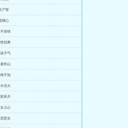
 百尸窖
 琉璃心
章 不容情
章 惜别离
章 孩子气
章 麦积山
章 殊不知
章 水克火
章 愁风月
章 女儿心
章 琵琶女