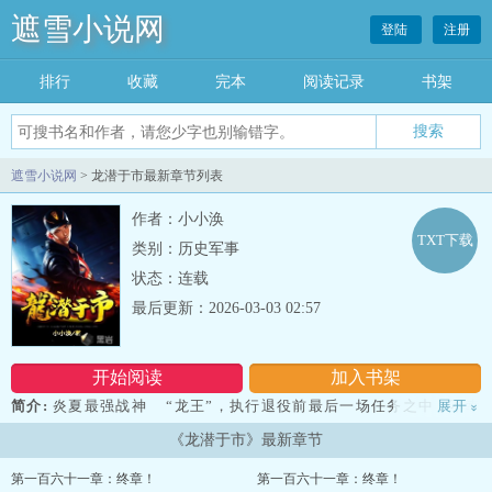
遮雪小说网
登陆
注册
排行
收藏
完本
阅读记录
书架
遮雪小说网
> 龙潜于市最新章节列表
作者：小小涣
TXT下载
类别：历史军事
状态：连载
最后更新：2026-03-03 02:57
开始阅读
加入书架
简介:
炎夏最强战神 “龙王”，执行退役前最后一场任务之中，不幸
展开
»
遭袭致身受重伤，从此销声匿迹，不知所踪！ 一年之后，在一家包
《龙潜于市》最新章节
子店铺内，一位不知身份的流浪失忆青年，逐渐复苏了那丢失的过
去……————等更的诸位兄弟，可以推荐去看下老书《庆贺吧，王
第一百六十一章：终章！
第一百六十一章：终章！